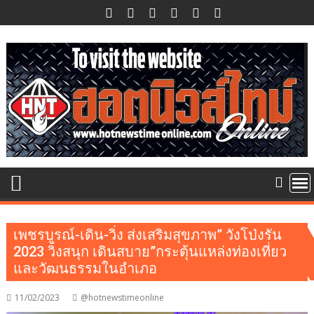
Skip
to
content
เพชรบูรณ์-เดิน-วิ่ง ส่งเสริมสุขภาพ” วังโป่งรัน
2023 วิ่งสนุก เดินสบาย”กระตุ้นแหล่งท่องเที่ยว
และวัฒนธรรมในอำเภอ
11/02/2023
@hotnewstimeonline