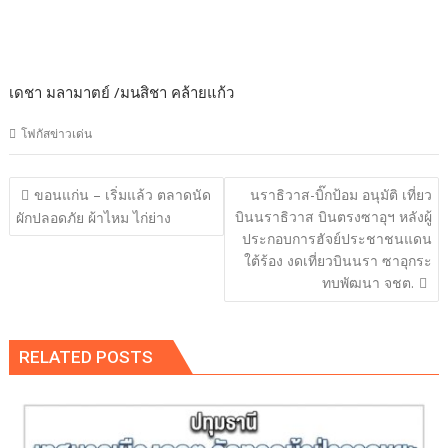
เดชา มลามาตย์ /มนสิชา คล้ายแก้ว
โฟกัสข่าวเด่น
แนะแนว
ขอนแก่น – เริ่มแล้ว ตลาดนัด
นราธิวาส-บิ๊กป้อม อนุมัติ เที่ยว
เรื่อง
บินนราธิวาส บินตรงซาอุฯ หลังผู้
ผักปลอดภัย ผ้าไหม ไก่ย่าง
ประกอบการฮัจย์ประชาชนแดน
ใต้ร้อง งดเที่ยวบินนรา ซาอุกระ
ทบพัฒนา จชต.
RELATED POSTS