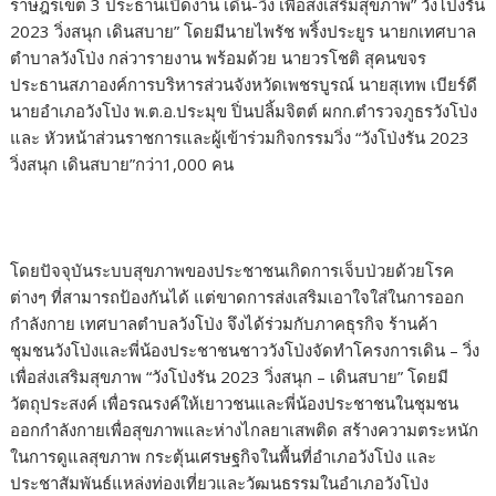
ราษฎรเขต 3 ประธานเปิดงาน เดิน-วิ่ง เพื่อส่งเสริมสุขภาพ” วังโป่งรัน
2023 วิ่งสนุก เดินสบาย” โดยมีนายไพรัช พริ้งประยูร นายกเทศบาล
ตำบาลวังโป่ง กล่วารายงาน พร้อมด้วย นายวรโชติ สุคนขจร
ประธานสภาองค์การบริหารส่วนจังหวัดเพชรบูรณ์ นายสุเทพ เบียร์ดี
นายอำเภอวังโป่ง พ.ต.อ.ประมุข ปิ่นปลิ้มจิตต์ ผกก.ตำรวจภูธรวังโป่ง
และ หัวหน้าส่วนราชการและผู้เข้าร่วมกิจกรรมวิ่ง “วังโป่งรัน 2023
วิ่งสนุก เดินสบาย”กว่า1,000 คน
โดยปัจจุบันระบบสุขภาพของประชาชนเกิดการเจ็บป่วยด้วยโรค
ต่างๆ ที่สามารถป้องกันได้ แต่ขาดการส่งเสริมเอาใจใส่ในการออก
กำลังกาย เทศบาลตำบลวังโป่ง จึงได้ร่วมกับภาคธุรกิจ ร้านค้า
ชุมชนวังโป่งและพี่น้องประชาชนชาววังโป่งจัดทำโครงการเดิน – วิ่ง
เพื่อส่งเสริมสุขภาพ “วังโป่งรัน 2023 วิ่งสนุก – เดินสบาย” โดยมี
วัตถุประสงค์ เพื่อรณรงค์ให้เยาวชนและพี่น้องประชาชนในชุมชน
ออกกำลังกายเพื่อสุขภาพและห่างไกลยาเสพติด สร้างความตระหนัก
ในการดูแลสุขภาพ กระตุ้นเศรษฐกิจในพื้นที่อำเภอวังโป่ง และ
ประชาสัมพันธ์แหล่งท่องเที่ยวและวัฒนธรรมในอำเภอวังโป่ง