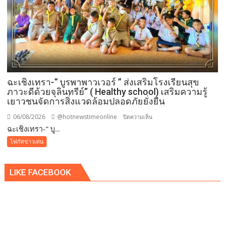
ศรัทธา
ฉะเชิงเทรา-​“ บูรพาพาวเวอร์ ” ส่งเสริมโรงเรียนสุข
ภาวะดีด้วยจุลินทรีย์” ( Healthy school) เสริมความรู้
เยาวชนจัดการสิ่งแวดล้อมปลอดภัยยั่งยืน
06/08/2026
@hotnewstimeonline
บน
ปิดความเห็น
ฉะเชิงเทรา-​“ บู...
ฉะเชิงเทรา-​
“
โฟกัสข่าวเด่น
บูร
พา
LIKE FACEBOOK
พา
ว
เวอร์
”
ส่ง