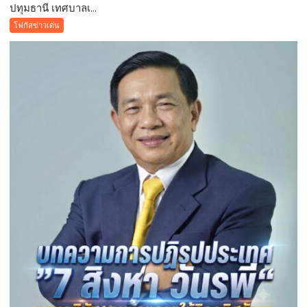
ปทุมธานี เทศบาลเ...
ปทุมธานี
เทศบาล
โฟกัสข่าวเด่น
เมือง
คูคต
จัด
ทอด
ผ้าป่า
จาก
ขยะ
เปลี่ยน
กอง
ขยะ
เป็นก
อง
บุญ