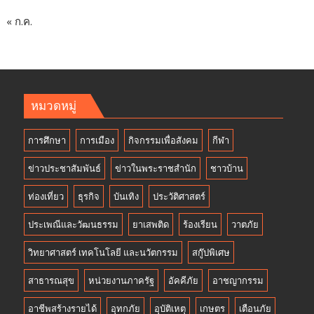
« ก.ค.
หมวดหมู่
การศึกษา
การเมือง
กิจกรรมเพื่อสังคม
กีฬา
ข่าวประชาสัมพันธ์
ข่าวในพระราชสำนัก
ชาวบ้าน
ท่องเที่ยว
ธุรกิจ
บันเทิง
ประวัติศาสตร์
ประเพณีและวัฒนธรรม
ยาเสพติด
ร้องเรียน
วาตภัย
วิทยาศาสตร์ เทคโนโลยี และนวัตกรรม
สกู๊ปพิเศษ
สาธารณสุข
หน่วยงานภาครัฐ
อัคคีภัย
อาชญากรรม
อาชีพสร้างรายได้
อุทกภัย
อุบัติเหตุ
เกษตร
เตือนภัย