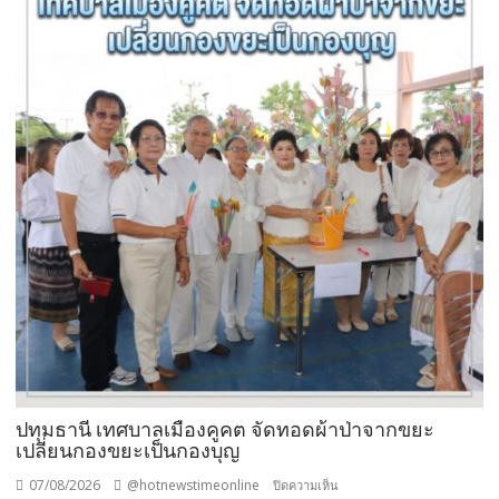
ปทุมธานี เทศบาลเมืองคูคต จัดทอดผ้าป่าจากขยะ
เปลี่ยนกองขยะเป็นกองบุญ
07/08/2026
@hotnewstimeonline
บน
ปิดความเห็น