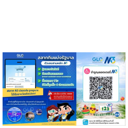
เสริม
โรงเรียน
สุข
ภาวะ
ดี
ด้วย
จุลินทรีย์”
(
Healthy
school)
เสริม
ความ
รู้
เยาวชน
จัดการ
สิ่ง
แวดล้อม
ปลอดภัย
ยั่งยืน