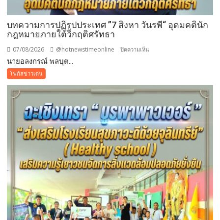
บทความการปฏิรูปประเทศ ”7 สิงหา วันรพี“ อุดมคตินัก
กฎหมายภายใต้วิกฤติศรัทธา
07/08/2026
@hotnewstimeonline
บน
ปิดความเห็น
นายอลงกรณ์ พลบุต...
บทความ
การ
โฟกัสข่าวเด่น
ปฏิรูป
ประเทศ
”7
สิง
หา
วัน
รพี“
อุดมคติ
นัก
กฎหมาย
ภาย
ใต้
วิกฤติ