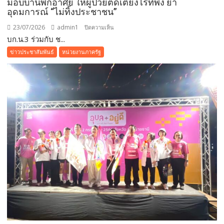
มอบบ้านพักอาศัย ให้ผู้ป่วยติดเตียงไร้ที่พึ่ง ย้ำ
อุดมการณ์ “ไม่ทิ้งประชาชน”
23/07/2026
admin1
บน
ปิดความเห็น
บก.น.3 ร่วมกับ ช...
บก.น.3
ร่วม
ข่าวประชาสัมพันธ์
หน่วยงานภาครัฐ
กับ
ชมรม
แม่
บ้าน
ตำรวจนครบาล
นำ
ทีม
ส่ง
มอบ
บ้าน
พัก
อาศัย
ให้
ผู้
ป่วย