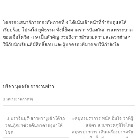
โดยรองเสนาธิการกองทัพภาคที่ 3 ได้เน้นเจ้าหน้าที่กำกับดูแลให้
เรียบร้อย โปร่งใส ยุติธรรม ทั้งนี้ยึดมาตรการป้องกันการแพร่ระบาด
ของเชื้อโควิด -19 เป็นสำคัญ รวมถึงการอำนวยความสะดวกต่าง ๆ
ให้กับนักเรียนที่มีสิทธิ์สอบ และผู้ปกครองที่มาคอยให้กำลังใจ
ปรีชา นุตจรัส รายงานข่าว
หน่วยงานภาครัฐ
แนะแนว
ปราจีนบุรี-สาวผวางูเข้าใต้รถ
#สมุทรปราการ พนัส อิ่มใจ ว่าที่ผู้
เรื่อง
สมัคร ส.ส.พรรคภูมิใจไทย
วอนกู้ภัยฯช่วยค้นหาคาดงูมาให้
สมุทรปราการ เดินเครื่องปราศรัย
โชค