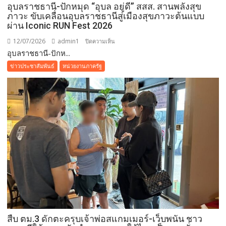
ติด
อุบลราชธานี-ปักหมุด “อุบล อยู่ดี” สสส. สานพลังสุข
เตียง
ภาวะ ขับเคลื่อนอุบลราชธานีสู่เมืองสุขภาวะต้นแบบ
ไร้
ผ่าน Iconic RUN Fest 2026
ที่
12/07/2026
admin1
บน
ปิดความเห็น
พึ่ง
อุบลราชธานี-ปักห...
อุบลราชธานี-
ย้ำ
ปัก
ข่าวประชาสัมพันธ์
หน่วยงานภาครัฐ
อุดมการณ์
หมุด
“ไม่
“อุบล
ทิ้ง
อยู่ดี”
ประชาชน”
สสส.
สาน
พลัง
สุข
ภาวะ
ขับ
เคลื่อน
อุบลราชธานี
สู่
เมือง
สืบ ตม.3 ดักตะครุบเจ้าพ่อสแกมเมอร์-เว็บพนัน ชาว
สุข