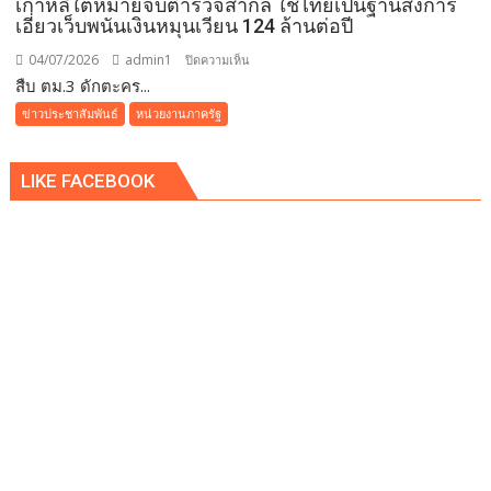
เกาหลีใต้หมายจับตำรวจสากล ใช้ไทยเป็นฐานสั่งการ
ภาวะ
เอี่ยวเว็บพนันเงินหมุนเวียน 124 ล้านต่อปี
ต้นแบบ
ผ่าน
04/07/2026
admin1
บน
ปิดความเห็น
Iconic
สืบ ตม.3 ดักตะคร...
สืบ
RUN
ตม.3
ข่าวประชาสัมพันธ์
หน่วยงานภาครัฐ
Fest
ดัก
2026
ตะครุบ
LIKE FACEBOOK
เจ้า
พ่อ
ส
แกม
เม
อร์-
เว็บ
พนัน
ชาว
เกาหลีใต้
หมาย
จับ
ตำรวจ