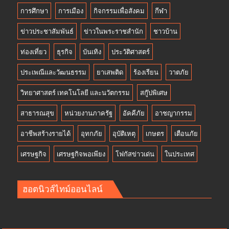
การศึกษา
การเมือง
กิจกรรมเพื่อสังคม
กีฬา
ข่าวประชาสัมพันธ์
ข่าวในพระราชสำนัก
ชาวบ้าน
ท่องเที่ยว
ธุรกิจ
บันเทิง
ประวัติศาสตร์
ประเพณีและวัฒนธรรม
ยาเสพติด
ร้องเรียน
วาตภัย
วิทยาศาสตร์ เทคโนโลยี และนวัตกรรม
สกู๊ปพิเศษ
สาธารณสุข
หน่วยงานภาครัฐ
อัคคีภัย
อาชญากรรม
อาชีพสร้างรายได้
อุทกภัย
อุบัติเหตุ
เกษตร
เตือนภัย
เศรษฐกิจ
เศรษฐกิจพอเพียง
โฟกัสข่าวเด่น
ในประเทศ
ฮอตนิวส์ไทม์ออนไลน์