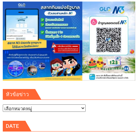
สากล
ใช้
ไทย
เป็น
ฐาน
สั่ง
การ
เอี่ยว
เว็บ
พนัน
เงิน
หมุนเวียน
124
ล้าน
หัวข้อข่าว
ต่อ
ปี
หัวข้อ
ข่าว
DATE