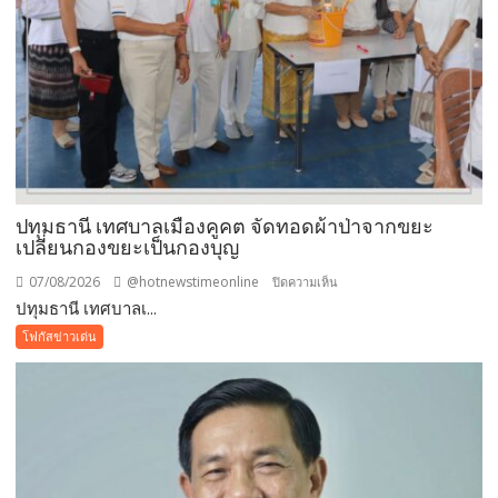
ปทุมธานี เทศบาลเมืองคูคต จัดทอดผ้าป่าจากขยะ
เปลี่ยนกองขยะเป็นกองบุญ
07/08/2026
@hotnewstimeonline
บน
ปิดความเห็น
ปทุมธานี เทศบาลเ...
ปทุมธานี
เทศบาล
โฟกัสข่าวเด่น
เมือง
คูคต
จัด
ทอด
ผ้าป่า
จาก