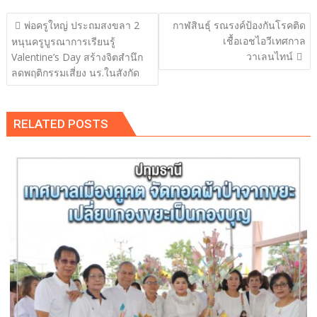
แนะแนว
พ่อครูใหญ่ ประถมสงขลา 2
กาฬสินธุ์ รณรงค์ป้องกันโรคติด
เรื่อง
เชื้อเอชไอวีเทศกาล
หนุนครูบูรณาการเรียนรู้
วาเลนไทน์
Valentine’s Day สร้างจิตสำนึก
ลดพฤติกรรมเสี่ยง นร.ในสังกัด
RELATED POSTS