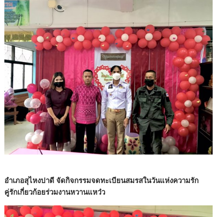
อำเภอสุไหงปาดี จัดกิจกรรมจดทะเบียนสมรสในวันแห่งความรัก
คู่รักเกี่ยวก้อยร่วมงานหวานแหว๋ว