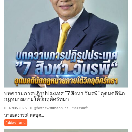
ขยะ
เปลี่ยน
กอง
ขยะ
เป็นก
อง
บุญ
บทความการปฏิรูปประเทศ ”7 สิงหา วันรพี“ อุดมคตินัก
กฎหมายภายใต้วิกฤติศรัทธา
07/08/2026
@hotnewstimeonline
บน
ปิดความเห็น
นายอลงกรณ์ พลบุต...
บทความ
การ
โฟกัสข่าวเด่น
ปฏิรูป