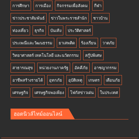
การศึกษา
การเมือง
กิจกรรมเพื่อสังคม
กีฬา
ข่าวประชาสัมพันธ์
ข่าวในพระราชสำนัก
ชาวบ้าน
ท่องเที่ยว
ธุรกิจ
บันเทิง
ประวัติศาสตร์
ประเพณีและวัฒนธรรม
ยาเสพติด
ร้องเรียน
วาตภัย
วิทยาศาสตร์ เทคโนโลยี และนวัตกรรม
สกู๊ปพิเศษ
สาธารณสุข
หน่วยงานภาครัฐ
อัคคีภัย
อาชญากรรม
อาชีพสร้างรายได้
อุทกภัย
อุบัติเหตุ
เกษตร
เตือนภัย
เศรษฐกิจ
เศรษฐกิจพอเพียง
โฟกัสข่าวเด่น
ในประเทศ
ฮอตนิวส์ไทม์ออนไลน์