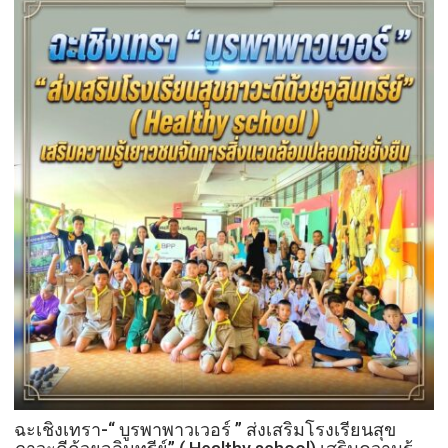
ประเทศ
”7
สิง
หา
วัน
รพี“
อุดมคติ
นัก
กฎหมาย
ภาย
ใต้
วิกฤติ
ศรัทธา
ฉะเชิงเทรา-​“ บูรพาพาวเวอร์ ” ส่งเสริมโรงเรียนสุข