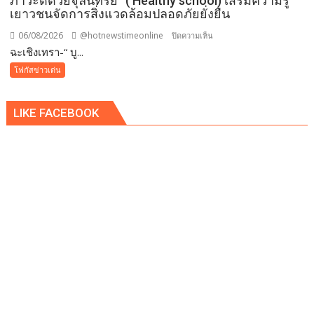
ภาวะดีด้วยจุลินทรีย์” ( Healthy school) เสริมความรู้
เยาวชนจัดการสิ่งแวดล้อมปลอดภัยยั่งยืน
06/08/2026
@hotnewstimeonline
บน
ปิดความเห็น
ฉะเชิงเทรา-​“ บู...
ฉะเชิงเทรา-​
“
โฟกัสข่าวเด่น
บูร
พา
LIKE FACEBOOK
พา
ว
เวอร์
”
ส่ง
เสริม
โรงเรียน
สุข
ภาวะ
ดี
ด้วย
จุลินทรีย์”
(
Healthy