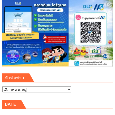
school)
เสริม
ความ
รู้
เยาวชน
จัดการ
สิ่ง
แวดล้อม
ปลอดภัย
ยั่งยืน
หัวข้อข่าว
หัวข้อ
ข่าว
DATE