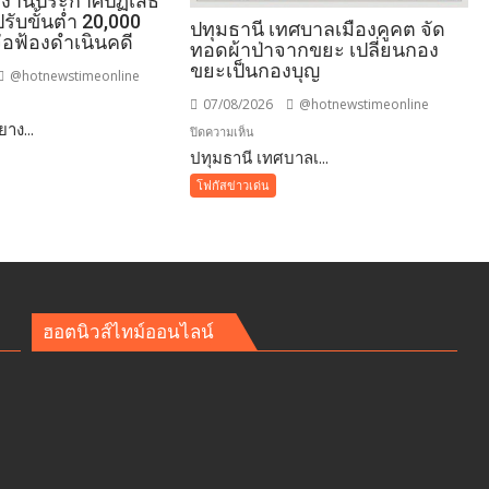
งงานประกาศปฏิเสธ
 ปรับขั้นต่ำ 20,000
ปทุมธานี เทศบาลเมืองคูคต จัด
่อฟ้องดำเนินคดี
ทอดผ้าป่าจากขยะ เปลี่ยนกอง
ขยะเป็นกองบุญ
@hotnewstimeonline
07/08/2026
@hotnewstimeonline
าง...
บน
ปิดความเห็น
ปทุมธานี เทศบาลเ...
ปทุมธานี
เทศบาล
โฟกัสข่าวเด่น
รา!
เมือง
คูคต
จัด
ทอด
ผ้าป่า
จาก
ฮอตนิวส์ไทม์ออนไลน์
ขยะ
เปลี่ยน
กอง
ขยะ
”
เป็นก
น
อง
ศ