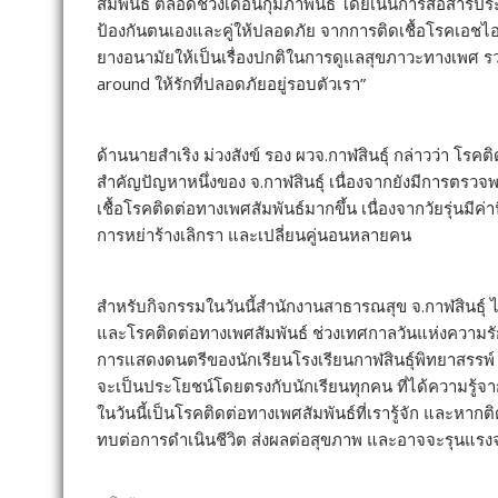
สัมพันธ์ ตลอดช่วงเดือนกุมภาพันธ์ โดยเน้นการสื่อสารป
ป้องกันตนเองและคู่ให้ปลอดภัย จากการติดเชื้อโรคเอชไอ
ยางอนามัยให้เป็นเรื่องปกติในการดูแลสุขภาวะทางเพศ รว
around ให้รักที่ปลอดภัยอยู่รอบตัวเรา”
ด้านนายสำเริง ม่วงสังข์ รอง ผวจ.กาฬสินธุ์ กล่าวว่า โรค
สำคัญปัญหาหนึ่งของ จ.กาฬสินธุ์ เนื่องจากยังมีการตรวจพบ
เชื้อโรคติดต่อทางเพศสัมพันธ์มากขึ้น เนื่องจากวัยรุ่นมีค
การหย่าร้างเลิกรา และเปลี่ยนคู่นอนหลายคน
สำหรับกิจกรรมในวันนี้สำนักงานสาธารณสุข จ.กาฬสินธุ์ 
และโรคติดต่อทางเพศสัมพันธ์ ช่วงเทศกาลวันแห่งความรัก 
การแสดงดนตรีของนักเรียนโรงเรียนกาฬสินธุ์พิทยาสรรพ์ เน
จะเป็นประโยชน์โดยตรงกับนักเรียนทุกคน ที่ได้ความรู้
ในวันนี้เป็นโรคติดต่อทางเพศสัมพันธ์ที่เรารู้จัก และหาก
ทบต่อการดำเนินชีวิต ส่งผลต่อสุขภาพ และอาจจะรุนแรงจน