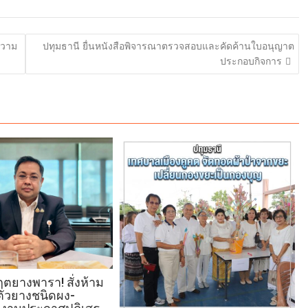
ความ
ปทุมธานี ยื่นหนังสือพิจารณาตรวจสอบและคัดค้านใบอนุญาต
ประกอบกิจการ
ฤตยางพารา! สั่งห้าม
บตัวยางชนิดผง-