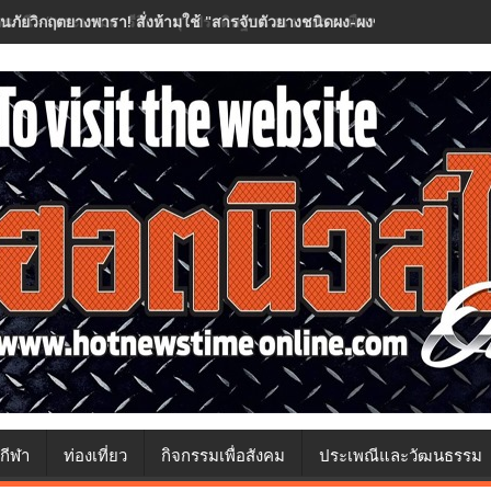
อนภัยวิกฤตยางพารา! สั่งห้ามใช้ "สารจับตัวยางชนิดผง-ผงขาว" โรงงานประกา
กีฬา
ท่องเที่ยว
กิจกรรมเพื่อสังคม
ประเพณีและวัฒนธรรม