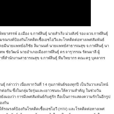
ิทยาสรรพ์ อ.เมือง จ.กาฬสินธุ์ นายสำเริง ม่วงสังข์ รอง ผวจ.กาฬสินธุ์
ณรงค์ป้องกันโรคติดเชื้อเอชไอวีและโรคติดต่อทางเพศสัมพันธ์
โดยมีนายแพทย์อภิชัย ลิมานนท์ นายแพทย์สาธารณสุข จ.กาฬสินธุ์ นา
พ ชัยวัฒน์ นายอำเภอเมืองกาฬสินธุ์ ดร.จารุวรรณ รัตนมาลี ผู้
้าที่สำนักงานสาธารณสุข จ.กาฬสินธุ์ ทีมวิทยากร คณะครู บุคลากร
 กล่าวว่า เนื่องจากวันที่ 14 กุมภาพันธ์ของทุกปี เป็นวันวาเลนไทน์
ต่อกัน ซึ่งในกลุ่มวัยรุ่นและเยาวชนจะให้ความสำคัญ ในช่วงวัน
ั้งยังมองว่า การมีเพศสัมพันธ์กับคู่รัก ถือเป็นการแสดงความรักในอีกรูป
้องกัน
ห้รณรงค์ป้องกันโรคติดเชื้อเอชไอวี (HIV) และโรคติดต่อทางเพศ