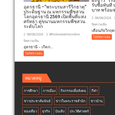
ผงขาว” โร
รับซื้อทันที
อุดรธานี –“พระบรมสารีริกธาตุ”
บาท พร้อมจ
ประดิษฐาน ณ มหกรรมพืชสวน
โลกอุดรธานี 2569 เปิดพื้นที่แห่ง
08/08/2026
ศรัทธา คู่ขนานมหกรรมพืชสวน
บน
ปิดความเห็น
ระดับโลก
เตือนภัยวิกฤตย
เตือน
08/08/2026
@hotnewstimeonline
ภัย
โฟกัสข่าวเด่น
บน
ปิดความเห็น
วิกฤต
อุดรธานี – เกิดภ...
อุดรธานี
ยางพา
–“พระบรม
สั่ง
โฟกัสข่าวเด่น
สารีริกธาตุ”
ห้าม
ประดิษฐาน
ใช้
ณ
“สาร
มหกรรม
จับ
หมวดหมู่
พืช
ตัว
สวน
ยาง
การศึกษา
การเมือง
กิจกรรมเพื่อสังคม
กีฬา
โลก
ชนิด
อุดรธานี
ผง-
ข่าวประชาสัมพันธ์
ข่าวในพระราชสำนัก
ชาวบ้าน
2569
ผงขาว
เปิด
โรงงา
ท่องเที่ยว
ธุรกิจ
บันเทิง
ประวัติศาสตร์
พื้นที่
ประกา