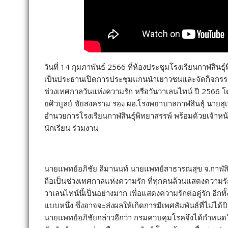
วันที่ 14 กุมภาพันธ์ 2566 ที่ห้องประชุมโรงเรียนกาฬสินธุ์พ
เป็นประธานเปิดการประชุมแกนนำเยาวชนและจัดกิจกรรมร
ช่วงเทศกาลวันแห่งความรัก หรือวันวาเลนไทน์ ปี 2566 
ยศิวบูลย์ ชัยสงคราม รอง ผอ.โรงพยาบาลกาฬสินธุ์ นายสุเท
อำนวยการโรงเรียนกาฬสินธุ์พิทยาสรรพ์ พร้อมด้วยเจ้าหน
นักเรียน ร่วมงาน
นายแพทย์อภิชัย ลิมานนท์ นายแพทย์สาธารณสุข จ.กาฬสินธุ์
ถือเป็นช่วงเทศกาลแห่งความรัก ที่ทุกคนล้วนแสดงความรัก
วาเลนไทน์นี้เป็นอย่างมาก เพื่อแสดงความรักต่อคู่รัก อีกท
แบบหนึ่ง ซึ่งอาจจะส่งผลให้เกิดการมีเพศสัมพันธ์ที่ไม่ได้ป
นายแพทย์อภิชัยกล่าวอีกว่า กรมควบคุมโรคจึงได้กำหนดใ