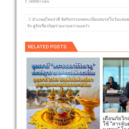
โฟกัสข่าวเด่น
แนะแนว
อำเภอสุไหงปาดี จัดกิจกรรมจดทะเบียนสมรสในวันแห่ง
เรื่อง
รัก คู่รักเกี่ยวก้อยร่วมงานหวานแหว๋ว
RELATED POSTS
เตือนภัยวิก
ใช้ “สารจั