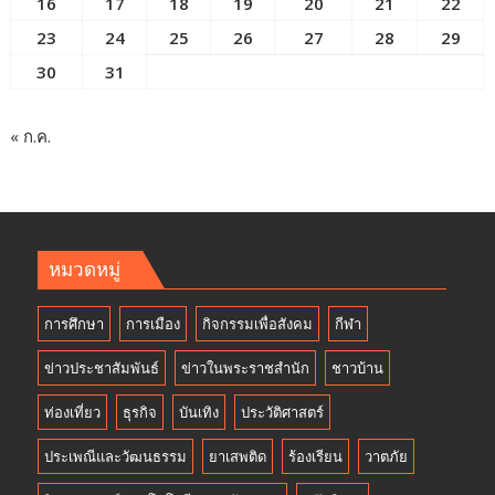
16
17
18
19
20
21
22
23
24
25
26
27
28
29
30
31
« ก.ค.
หมวดหมู่
การศึกษา
การเมือง
กิจกรรมเพื่อสังคม
กีฬา
ข่าวประชาสัมพันธ์
ข่าวในพระราชสำนัก
ชาวบ้าน
ท่องเที่ยว
ธุรกิจ
บันเทิง
ประวัติศาสตร์
ประเพณีและวัฒนธรรม
ยาเสพติด
ร้องเรียน
วาตภัย