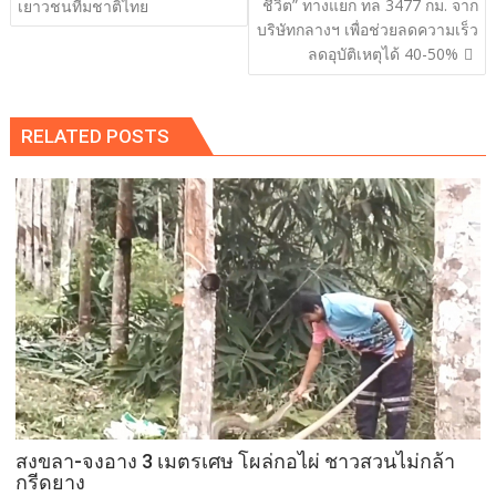
ชีวิต” ทางแยก ทล 3477 กม. จาก
เยาวชนทีมชาติไทย
บริษัทกลางฯ เพื่อช่วยลดความเร็ว
ลดอุบัติเหตุได้ 40-50%
RELATED POSTS
สงขลา-จงอาง 3 เมตรเศษ โผล่กอไผ่ ชาวสวนไม่กล้า
กรีดยาง