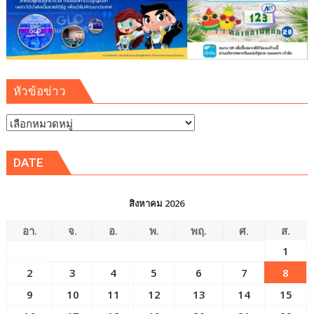
หัวข้อข่าว
หัวข้อ
ข่าว
DATE
สิงหาคม 2026
อา.
จ.
อ.
พ.
พฤ.
ศ.
ส.
1
2
3
4
5
6
7
8
9
10
11
12
13
14
15