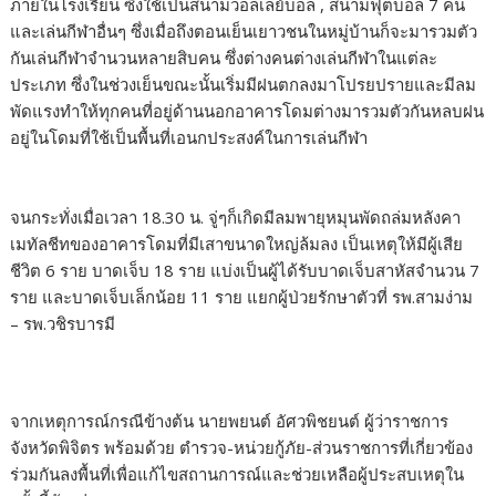
ภายในโรงเรียน ซึ่งใช้เป็นสนามวอลเล่ย์บอล , สนามฟุตบอล 7 คน
และเล่นกีฬาอื่นๆ ซึ่งเมื่อถึงตอนเย็นเยาวชนในหมู่บ้านก็จะมารวมตัว
กันเล่นกีฬาจำนวนหลายสิบคน ซึ่งต่างคนต่างเล่นกีฬาในแต่ละ
ประเภท ซึ่งในช่วงเย็นขณะนั้นเริ่มมีฝนตกลงมาโปรยปรายและมีลม
พัดแรงทำให้ทุกคนที่อยู่ด้านนอกอาคารโดมต่างมารวมตัวกันหลบฝน
อยู่ในโดมที่ใช้เป็นพื้นที่เอนกประสงค์ในการเล่นกีฬา
จนกระทั่งเมื่อเวลา 18.30 น. จู่ๆก็เกิดมีลมพายุหมุนพัดถล่มหลังคา
เมทัลชีทของอาคารโดมที่มีเสาขนาดใหญ่ล้มลง เป็นเหตุให้มีผู้เสีย
ชีวิต 6 ราย บาดเจ็บ 18 ราย แบ่งเป็นผู้ได้รับบาดเจ็บสาหัสจำนวน 7
ราย และบาดเจ็บเล็กน้อย 11 ราย แยกผู้ป่วยรักษาตัวที่ รพ.สามง่าม
– รพ.วชิรบารมี
จากเหตุการณ์กรณีข้างต้น นายพยนต์ อัศวพิชยนต์ ผู้ว่าราชการ
จังหวัดพิจิตร พร้อมด้วย ตำรวจ-หน่วยกู้ภัย-ส่วนราชการที่เกี่ยวข้อง
ร่วมกันลงพื้นที่เพื่อแก้ไขสถานการณ์และช่วยเหลือผู้ประสบเหตุใน