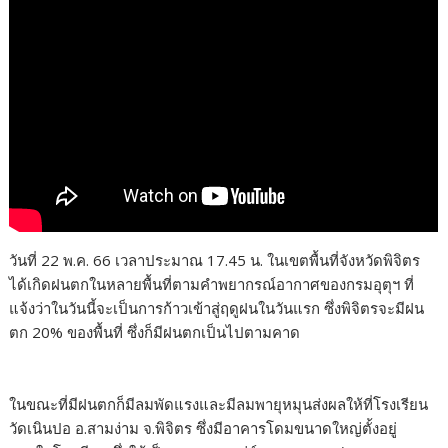
วันที่ 22 พ.ค. 66 เวลาประมาณ 17.45 น. ในเขตพื้นที่จังหวัดพิจิตร
ได้เกิดฝนตกในหลายพื้นที่ตามคำพยากรณ์อากาศของกรมอุตุฯ ที่
แจ้งว่าในวันนี้จะเป็นการก้าวเข้าสู่ฤดูฝนในวันแรก ซึ่งพิจิตรจะมีฝน
ตก 20% ของพื้นที่ ซึ่งก็มีฝนตกเป็นไปตามคาด
ในขณะที่มีฝนตกก็มีลมพัดแรงและมีลมพายุหมุนส่งผลให้ที่โรงเรียน
วัดเนินปอ อ.สามง่าม จ.พิจิตร ซึ่งมีอาคารโดมขนาดใหญ่ตั้งอยู่