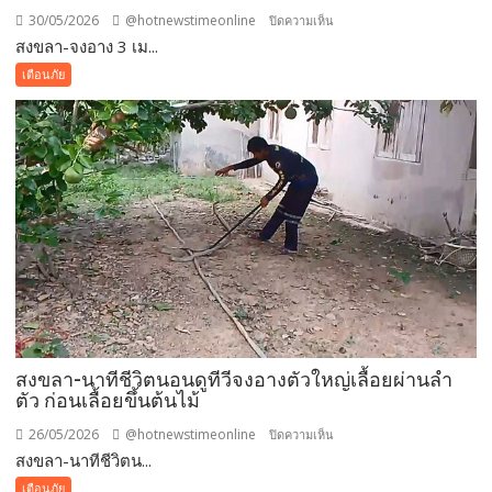
30/05/2026
@hotnewstimeonline
บน
ปิดความเห็น
สงขลา-จงอาง 3 เม...
สงขลา-
จงอาง
เตือนภัย
3
เมตร
เศษ
โผล่
กอ
ไผ่
ชาวสวน
ไม่
กล้า
กรีด
ยาง
สงขลา-นาทีชีวิตนอนดูทีวีจงอางตัวใหญ่เลื้อยผ่านลำ
ตัว ก่อนเลื้อยขึ้นต้นไม้
26/05/2026
@hotnewstimeonline
บน
ปิดความเห็น
สงขลา-นาทีชีวิตน...
สงขลา-
นาที
เตือนภัย