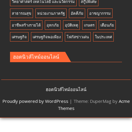
วิทยาศาสตร์ เทคโนโลยี และนวัตกรรม
สกู๊ปพิเศษ
สาธารณสุข
หน่วยงานภาครัฐ
อัคคีภัย
อาชญากรรม
อาชีพสร้างรายได้
อุทกภัย
อุบัติเหตุ
เกษตร
เตือนภัย
เศรษฐกิจ
เศรษฐกิจพอเพียง
โฟกัสข่าวเด่น
ในประเทศ
ฮอตนิวส์ไทม์ออนไลน์
ฮอตนิวส์ไทม์ออนไลน์
Proudly powered by WordPress
|
Theme: DuperMag by
Acme
Themes