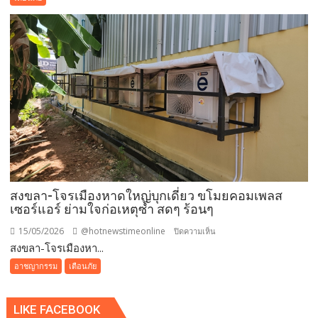
ชีวิต
นอน
ดู
ทีวี
จงอาง
ตัว
ใหญ่
เลื้อย
ผ่าน
ลำ
ตัว
ก่อน
สงขลา-โจรเมืองหาดใหญ่บุกเดี่ยว ขโมยคอมเพลส
เลื้อย
เซอร์แอร์ ย่ามใจก่อเหตุซ้ำ สดๆ ร้อนๆ
ขึ้น
ต้นไม้
15/05/2026
@hotnewstimeonline
บน
ปิดความเห็น
สงขลา-โจรเมืองหา...
สงขลา-
โจร
อาชญากรรม
เตือนภัย
เมือง
หาดใหญ่
LIKE FACEBOOK
บุก