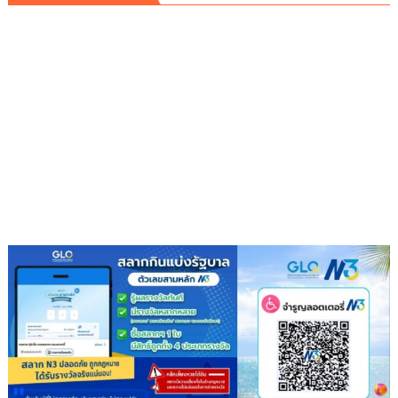
เดี่ยว
ขโมย
คอม
เพลส
เซอร์
แอร์
ย่ามใจ
ก่อ
เหตุ
ซ้ำ
สดๆ
ร้อนๆ