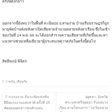
ครั้งนี้ดังกล่าว
นอกจากนี้ยังพบว่าในพื้นที่ ต.เนินปอ อ.สามง่าม บ้านเรือนราษฎรก็ถูก
พายุพัดบ้านพังหลังคาเปิดเสียหายจำนวนหลายหลังคาเรือน ซึ่งในเช้า
ของวันที่ 24 พ.ค. 66 จะได้ออกสำรวจความเสียหายที่เกิดขึ้นและหา
แนวทางช่วยเหลือเยียวยาผู้ประสบเหตุวาตภัยในครั้งนี้ต่อไป
สิทธิพจน์ พิจิตร
,
วาตภัย
เตือนภัย
แนะแนว
ก.แรงงาน ลั่นระฆังแข่งขัน
อยุธยา- จังหวัด
เรื่อง
พระนครศรีอยุธยา รับมอบวง
ฝีมือแรงงานแห่งชาติ ครั้งที่ 29
เวียน ตามโครงการ “วงเวียนช่วย
คัดสุดยอดเยาวชนตัวแทน