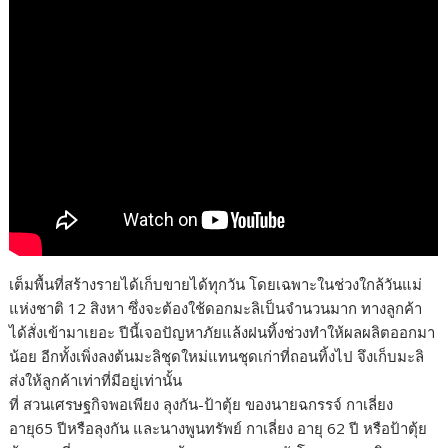
เต็มพื้นที่สร้างรายได้เก็บขายได้ทุกวัน โดยเฉพาะในช่วงใกล้วันแม่
แห่งชาติ 12 สิงหา ซึ่งจะต้องใช้ดอกมะลิเป็นจำนวนมาก ทางลูกค้า
ได้สั่งเข้ามาเยอะ ปีนี้เจอปัญหาภัยแล้งฝนทิ้งช่วงทำให้ผลผลิตออกมา
น้อย อีกทั้งเพิ่งลงต้นมะลิชุดใหม่แทนชุดเก่าที่ถอนทิ้งไป จึงเก็บมะลิ
ส่งให้ลูกค้าเท่าที่มีอยู่เท่านั้น
ที่ สวนเศรษฐกิจพอเพียง ลุงกัน-ป้าตุ้ย ของนายฉกรรจ์ กาเลี่ยง
อายุ65 ปีหรือลุงกัน และนางพูนทรัพย์ กาเลี่ยง อายุ 62 ปี หรือป้าตุ้ย