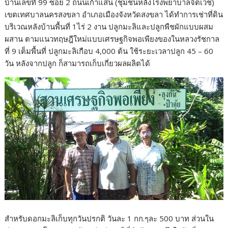
บ้านเลขที่ 99 ซอย 2 ถนนเก้าแสน (ชุมชนหลังโรงพยาบาลจิตเวช)
เขตเทศบาลนครสงขลา อำเภอเมืองจังหวัดสงขลา ได้ทำการเช่าที่ดิน
บริเวณหลังบ้านพื้นที่ 1ไร่ 2 งาน ปลูกมะลิและปลูกพืชผักแบบผสม
ผสาน ตามแนวทฤษฎีใหม่แบบเศรษฐกิจพอเพียงของในหลวงรัชกาล
ที่ 9 เต็มพื้นที่ ปลูกมะลิเกือบ 4,000 ต้น ใช้ระยะเวลาปลูก 45 – 60
วัน หลังจากปลูก ก็สามารถเก็บเกี่ยวผลผลิตได้
สำหรับดอกมะลิเก็บทุกวันปรกติ วันละ 1 กก.ๆละ 500 บาท ส่วนใน