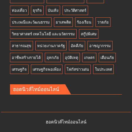
ท่องเที่ยว
ธุรกิจ
บันเทิง
ประวัติศาสตร์
ประเพณีและวัฒนธรรม
ยาเสพติด
ร้องเรียน
วาตภัย
วิทยาศาสตร์ เทคโนโลยี และนวัตกรรม
สกู๊ปพิเศษ
สาธารณสุข
หน่วยงานภาครัฐ
อัคคีภัย
อาชญากรรม
อาชีพสร้างรายได้
อุทกภัย
อุบัติเหตุ
เกษตร
เตือนภัย
เศรษฐกิจ
เศรษฐกิจพอเพียง
โฟกัสข่าวเด่น
ในประเทศ
ฮอตนิวส์ไทม์ออนไลน์
ฮอตนิวส์ไทม์ออนไลน์