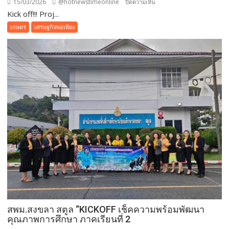
15/03/2026
@hotnewstimeonline
บน
ปิดความเห็น
Kick off!!! Proj...
Kick
off!!!
เกษตร
เศรษฐกิจพอเพียง
Project
The
Ten
วปอ.บอ.
รุ่น
3
ของ
กลุ่ม
นิล
กาฬ
&
กลุ่ม
โอปอ
ใน
โครงการ
“พัฒนา
สพม.สงขลา สตูล “KICKOFF เช็คความพร้อมพัฒนา
ชาวนา
คุณภาพการศึกษา ภาคเรียนที่ 2
ไทย