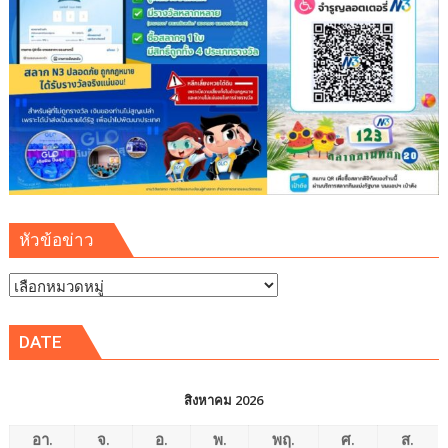
บรม
นาถ
บพิตร
หัวข้อข่าว
หัวข้อ
ข่าว
DATE
สิงหาคม 2026
อา.
จ.
อ.
พ.
พฤ.
ศ.
ส.