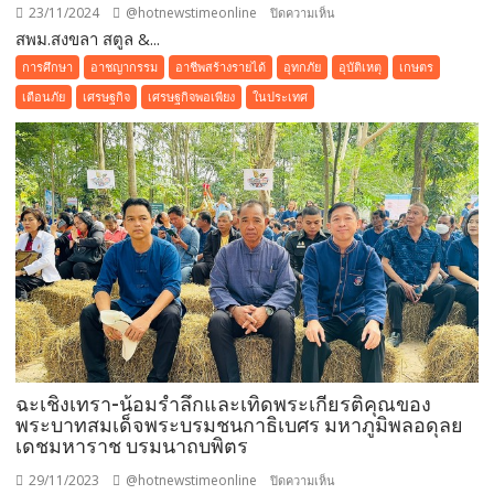
23/11/2024
@hotnewstimeonline
บน
ปิดความเห็น
สู่…
สพม.สงขลา สตูล &...
สพม.สงขลา
ชาวนา
สตูล
มือ
การศึกษา
อาชญากรรม
อาชีพสร้างรายได้
อุทกภัย
อุบัติเหตุ
เกษตร
“KICKOFF
อาชีพ
เตือนภัย
เศรษฐกิจ
เศรษฐกิจพอเพียง
ในประเทศ
เช็ค
ความ
พร้อม
พัฒนา
คุณภาพ
การ
ศึกษา
ภาค
เรียน
ที่
2
ฉะเชิงเทรา-น้อมรำลึกและเทิดพระเกียรติคุณของ
พระบาทสมเด็จพระบรมชนกาธิเบศร มหาภูมิพลอดุลย
เดชมหาราช บรมนาถบพิตร
29/11/2023
@hotnewstimeonline
บน
ปิดความเห็น