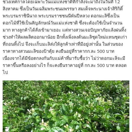
ช่วงเทศกาลโดยเฉพาะวันแม่แห่งชาติที่กำลังจะมาถึงในวันที่ 12
สิงหาคม ซึ่งเป็นวันเฉลิมพระชนมพรรษา สมเด็จพระนางเจ้าสิริกิติ์
พระบรมราชินีนาถ พระบรมราชชนนีพันปีหลวง ดอกมะลิซึ่งเป็น
ดอกไม้ที่ใช้เป็นสัญลักษณ์วันแม่แห่งชาติ ซึ่งจะต้องใช้เป็นจำนวน
มาก ทางลูกค้าได้สั่งเข้ามาเยอะ แต่ทางสวนเจอปัญหาภัยแล้งฝนทิ้ง
ช่วงทำให้ผลผลิตออกมาน้อย อีกทั้งเพิ่งลงต้นมะลิชุดใหม่แทนชุดเก่า
ที่ถอนทิ้งไป จึงจะเก็บมะลิส่งให้ลูกค้าเท่าที่มีอยู่เท่านั้น ในส่วนของ
ราคาทางสวนมะลิของป้าตุ้ย คงยืนอยู่ที่ราคากก.ละ 500 บาท
เนื่องจากได้มีข้อตกลงกันกับแม่ค้าที่มารับซื้อว่า ไม่ว่าดอกมะลิจะมี
ราคาขึ้นหรือลงอย่างไร ก็จะคงยืนราคาอยู่ที่ กก.ละ 500 บาท ตลอด
ไป