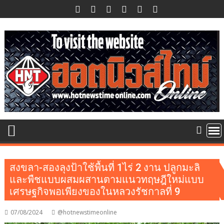
Skip
to
content
สงขลา-สองลุงป้าใช้พื้นที่ 1ไร่ 2 งาน ปลูกมะลิ
และพืชแบบผสมผสานตามแนวทฤษฎีใหม่แบบ
เศรษฐกิจพอเพียงของในหลวงรัชกาลที่ 9
07/08/2024
@hotnewstimeonline