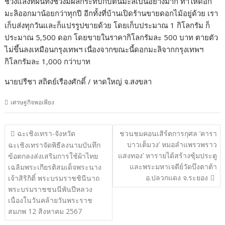
ช่วงแล้งที่ฝนทิ้งช่วงมีผลกระทบกับต้นมะลิเป็นอย่างมาก ทำให้ดอก
มะลิออกมาน้อยกว่าทุกปี อีกทั้งที่บ้านเปิดร้านขายดอกไม้อยู่ด้วย เรา
เก็บส่งทุกวันและก็แปรรูปขายด้วย โดยเก็บประมาณ 1 กิโลกรัม ก็
ประมาณ 5,500 ดอก โดยขายในราคากิโลกรัมละ 500 บาท ตายตัว
ไม่ขึ้นลงเหมือนกรุงเทพฯ เนื่องจากขณะนี้ดอกมะลิจากกรุงเทพฯ
กิโลกรัมละ 1,000 กว่าบาท
นายปรีชา สถิตย์เรืองศักดิ์ / หาดใหญ่ จ.สงขลา
เศรษฐกิจพอเพียง
แนะแนว
ฉะเชิงเทรา-จังหวัด
ชวนชมคอนเสิร์ตการกุศล ‘คารา
เรื่อง
บาวเต็มวง’ หมอลำแพรวพราว
ฉะเชิงเทราจัดพิธีลงนามบันทึก
แสงทอง’ หารายได้สร้างซุ้มประตู
ข้อตกลงส่งเสริมการใช้ผ้าไทย
และพระมหาเจดีย์วัดบึงตาต้า
เฉลิมพระเกียรติสมเด็จพระนาง
อ.ปลวกแดง จ.ระยอง
เจ้าสิริกิติ์ พระบรมราชชินีนาถ
พระบรมราชชนนีพันปีหลวง
เนื่องในวันคล้ายวันพระราช
สมภพ 12 สิงหาคม 2567