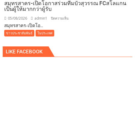
ณ
สมุทรสาคร-เปิดโอกาสร่วมทีมบัวสุวรรณ FCสโลแกน
เป็นผู้ให้มากกว่าผู้รับ
โรง
แรม
05/08/2026
admin1
บน
ปิดความเห็น
เรดิ
สมุทรสาคร-เปิดโอ...
สมุทรสาคร-
สัน
เปิด
ข่าวประชาสัมพันธ์
ในประเทศ
ชาโต
โอกาส
เดอ
ร่วม
แบ
LIKE FACEBOOK
ทีม
บง
บัว
คอค
สุวรรณ
FCสโลแกน
เป็น
ผู้
ให้
มากกว่า
ผู้รับ