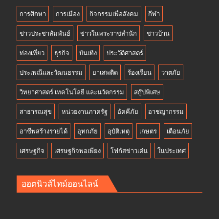
การศึกษา
การเมือง
กิจกรรมเพื่อสังคม
กีฬา
ข่าวประชาสัมพันธ์
ข่าวในพระราชสำนัก
ชาวบ้าน
ท่องเที่ยว
ธุรกิจ
บันเทิง
ประวัติศาสตร์
ประเพณีและวัฒนธรรม
ยาเสพติด
ร้องเรียน
วาตภัย
วิทยาศาสตร์ เทคโนโลยี และนวัตกรรม
สกู๊ปพิเศษ
สาธารณสุข
หน่วยงานภาครัฐ
อัคคีภัย
อาชญากรรม
อาชีพสร้างรายได้
อุทกภัย
อุบัติเหตุ
เกษตร
เตือนภัย
เศรษฐกิจ
เศรษฐกิจพอเพียง
โฟกัสข่าวเด่น
ในประเทศ
ฮอตนิวส์ไทม์ออนไลน์