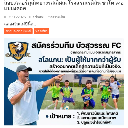
ล็อบสเตอร์ภูเก็ตย่างรสเลิศณ โรงแรมเรดิสัน ชาโต เดอ
แบบงคอค
05/08/2026
admin1
บน
ปิดความเห็น
ฉลองวันแม่ปีนี้ด...
ฉลอง
วัน
ข่าวประชาสัมพันธ์
ท่องเที่ยว
แม่
ปี
นี้
ด้วย
บุฟเฟต์
มื้อ
กลาง
วัน
ที่มา
พร้อม
ล็อบสเตอร์
ภูเก็ต
ย่าง
รส
เลิศ