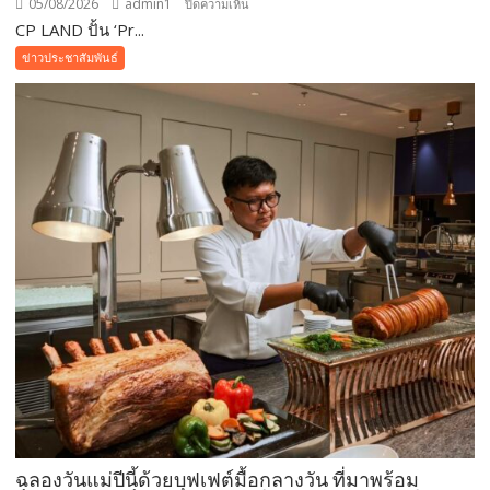
05/08/2026
admin1
บน
ปิดความเห็น
CP LAND ปั้น ‘Pr...
CP
LAND
ข่าวประชาสัมพันธ์
ปั้น
‘Pri-
d’
สร้าง
Customer
Ecosystem
เชื่อม
ลูก
บ้าน-
พันธมิตร
ขยาย
มูลค่า
ธุรกิจ
ระยะ
ยาว
ฉลองวันแม่ปีนี้ด้วยบุฟเฟต์มื้อกลางวัน ที่มาพร้อม