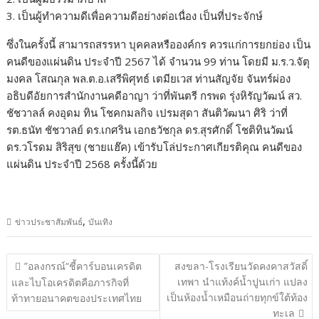
3. เป็นผู้ทำความดีเพื่อความดีอย่างต่อเนื่อง เป็นที่ประจักษ์
ซึ่งในครั้งนี้ สามารถสรรหา บุคคลหรือองค์กร ควรแก่การยกย่อง เป็น
คนดีของแผ่นดิน ประจำปี 2567 ได้ จำนวน 99 ท่าน โดยมี ม.ร.ว.จัตุ
มงคล โสณกุล พล.ต.อ.เสรีพิศุทธ์ เตมียเวส ท่านสัญจัย จันทร์ผ่อง
อธิบดีอัยการสำนักงานคดีอาญา ว่าที่พันตรี กรพด รุ่งหิรัญวัฒน์ สว.
ชัชวาลล์ คงอุดม ทิน โชคกมลกิจ เปรมสุดา สันติวัฒนา ศิริ ว่าที่
รต.ธนัท ชัชวาลย์ ดร.เกศริน เอกธวัชกุล ดร.สุรศักดิ์ โชติทินวัฒน์
ดร.วโรดม สิริสุข (ชายแฮ๊ค) เข้ารับโล่ประกาศเกียรติคุณ คนดีของ
แผ่นดิน ประจำปี 2568 ครั้งนี้ด้วย
,
ข่าวประชาสัมพันธ์
บันเทิง
แนะแนว
”อลงกรณ์“ชี้คาร์บอนเครดิต
สงขลา-โรงเรียนวัดคงคาสวัสดิ์
เรื่อง
เทพา นำแท้งค์น้ำปูนเก่า แปลง
และไบโอเครดิตคือภารกิจที่
เป็นห้องน้ำเหมือนถ่ายทุกข์ใต้ท้อง
ท้าทายอนาคตของประเทศไทย
ทะเล