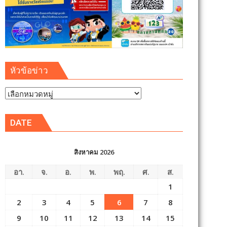
หัวข้อข่าว
หัวข้อ
ข่าว
DATE
สิงหาคม 2026
อา.
จ.
อ.
พ.
พฤ.
ศ.
ส.
1
2
3
4
5
6
7
8
9
10
11
12
13
14
15