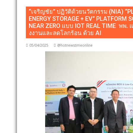
“เจริญชัย” ปฏิวัติด้วยนวัตกรรม (NI
ENERGY STORAGE + EV” PLATFORM SOL
NEAR ZERO แบบ IOT REAL TIME พพ. และ 
งงานและลดโลกร้อน ด้วย AI
05/04/2025
@hotnewstimeonline