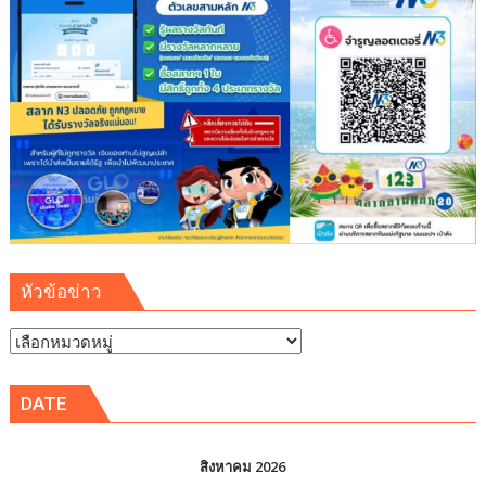
ชม
พิพิธภัณฑ์
พระพุทธ
คุณ
ฟรี
ตลอด
เดือน
หัวข้อข่าว
หัวข้อ
ข่าว
DATE
สิงหาคม 2026