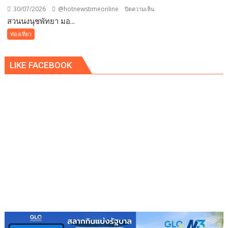
บง
30/07/2026
@hotnewstimeonline
บน
ปิดความเห็น
คอค
สวนนงนุชพัทยา มอ...
สวน
นงนุช
ท่องเที่ยว
พัทยา
มอบ
LIKE FACEBOOK
ของ
ขวัญ
วัน
เกิด
ให้
คน
เกิด
เดือน
สิงหาคม
เข้า
ชม
สวน
ฟรี
พร้อม
เข้า