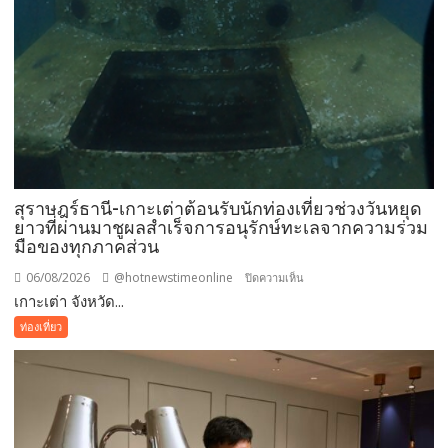
สุราษฎร์ธานี-เกาะเต่าต้อนรับนักท่องเที่ยวช่วงวันหยุด
ยาวที่ผ่านมาชูผลสำเร็จการอนุรักษ์ทะเลจากความร่วม
มือของทุกภาคส่วน
06/08/2026
@hotnewstimeonline
บน
ปิดความเห็น
เกาะเต่า จังหวัด...
สุราษฎร์ธานี-
เกาะ
ท่องเที่ยว
เต่า
ต้อนรับ
นัก
ท่อง
เที่ยว