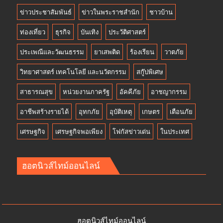
ข่าวประชาสัมพันธ์
ข่าวในพระราชสำนัก
ชาวบ้าน
ท่องเที่ยว
ธุรกิจ
บันเทิง
ประวัติศาสตร์
ประเพณีและวัฒนธรรม
ยาเสพติด
ร้องเรียน
วาตภัย
วิทยาศาสตร์ เทคโนโลยี และนวัตกรรม
สกู๊ปพิเศษ
สาธารณสุข
หน่วยงานภาครัฐ
อัคคีภัย
อาชญากรรม
อาชีพสร้างรายได้
อุทกภัย
อุบัติเหตุ
เกษตร
เตือนภัย
เศรษฐกิจ
เศรษฐกิจพอเพียง
โฟกัสข่าวเด่น
ในประเทศ
ฮอตนิวส์ไทม์ออนไลน์
ฮอตนิวส์ไทม์ออนไลน์