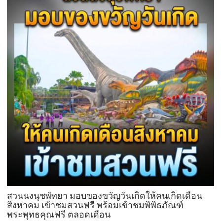
ด้วย
บุฟเฟต์
มื้อ
กลาง
วัน
ที่มา
พร้อม
ล็อบสเตอร์
ภูเก็ต
ย่าง
รส
เลิศ
ณ
โรง
แรม
เรดิ
สัน
ชาโต
สวนนงนุชพัทยา มอบของขวัญวันเกิดให้คนเกิดเดือน
เดอ
สิงหาคม เข้าชมสวนฟรี พร้อมเข้าชมพิพิธภัณฑ์
พระพุทธคุณฟรี ตลอดเดือน
แบ