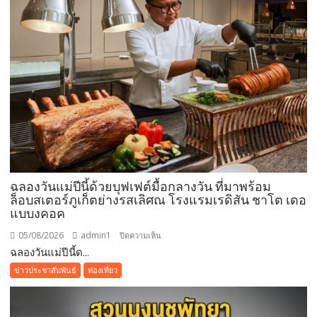
ช่วง
วัน
หยุด
ยาว
ที่
ผ่าน
มา
ชู
ผล
สำเร็จ
การ
อนุรักษ์
ฉลองวันแม่ปีนี้ด้วยบุฟเฟต์มื้อกลางวัน ที่มาพร้อม
ทะเล
ล็อบสเตอร์ภูเก็ตย่างรสเลิศณ โรงแรมเรดิสัน ชาโต เดอ
จาก
แบบงคอค
ความ
05/08/2026
admin1
บน
ปิดความเห็น
ร่วม
ฉลองวันแม่ปีนี้ด...
ฉลอง
มือ
วัน
ของ
ข่าวประชาสัมพันธ์
ท่องเที่ยว
แม่
ทุก
ปี
ภาค
นี้
ส่วน