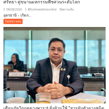
ศรัทธา คู่ขนานมหกรรมพืชสวนระดับโลก
08/08/2026
@hotnewstimeonline
บน
ปิดความเห็น
อุดรธานี – เกิดภ...
อุดรธานี
–“พระบรม
โฟกัสข่าวเด่น
สารีริกธาตุ”
ประดิษฐาน
ณ
มหกรรม
พืช
สวน
โลก
อุดรธานี
2569
เปิด
พื้นที่
แห่ง
ศรัทธา
คู่
ขนาน
มหกรรม
เตือนภัยวิกฤตยางพารา! สั่งห้ามใช้ “สารจับตัวยางชนิด