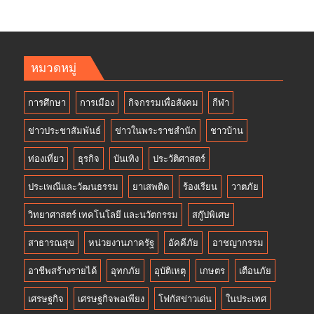
หมวดหมู่
การศึกษา
การเมือง
กิจกรรมเพื่อสังคม
กีฬา
ข่าวประชาสัมพันธ์
ข่าวในพระราชสำนัก
ชาวบ้าน
ท่องเที่ยว
ธุรกิจ
บันเทิง
ประวัติศาสตร์
ประเพณีและวัฒนธรรม
ยาเสพติด
ร้องเรียน
วาตภัย
วิทยาศาสตร์ เทคโนโลยี และนวัตกรรม
สกู๊ปพิเศษ
สาธารณสุข
หน่วยงานภาครัฐ
อัคคีภัย
อาชญากรรม
อาชีพสร้างรายได้
อุทกภัย
อุบัติเหตุ
เกษตร
เตือนภัย
เศรษฐกิจ
เศรษฐกิจพอเพียง
โฟกัสข่าวเด่น
ในประเทศ