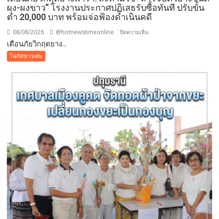
พืช
ผง-ผงขาว” โรงงานประกาศปฏิเสธรับซื้อทันที ปรับขั้น
สวน
ต่ำ 20,000 บาท พร้อมจ่อฟ้องดำเนินคดี
ระดับ
08/08/2026
@hotnewstimeonline
บน
ปิดความเห็น
โลก
เตือนภัยวิกฤตยาง...
เตือน
ภัย
โฟกัสข่าวเด่น
วิกฤต
ยางพารา!
สั่ง
ห้าม
ใช้
“สาร
จับ
ตัว
ยาง
ชนิด
ผง-
ผงขาว”
โรงงาน
ประกาศ
ปฏิเสธ