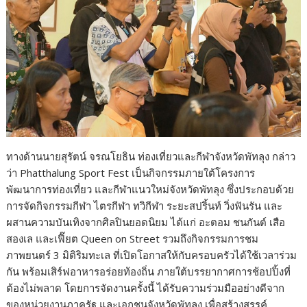
ทางด้านนายสุรัตน์ จรณโยธิน ท่องเที่ยวและกีฬาจังหวัดพัทลุง กล่าว
ว่า Phatthalung Sport Fest เป็นกิจกรรมภายใต้โครงการ
พัฒนาการท่องเที่ยว และกีฬาแนวใหม่จังหวัดพัทลุง ซึ่งประกอบด้วย
การจัดกิจกรรมกีฬา ไตรกีฬา ทวิกีฬา ระยะสปริ้นท์ วิ่งฟันรัน และ
ผสานความบันเทิงจากศิลปินยอดนิยม ได้แก่ อะตอม ชนกันต์ เสือ
สองเล และเฟี๊ยต Queen on Street รวมถึงกิจกรรมการชม
ภาพยนตร์ 3 มิติริมทะเล ที่เปิดโอกาสให้กับครอบครัวได้ใช้เวลาร่วม
กัน พร้อมเสิร์ฟอาหารอร่อยท้องถิ่น ภายใต้บรรยากาศการช้อปปิ้งที่
ต้องไม่พลาด โดยการจัดงานครั้งนี้ ได้รับความร่วมมืออย่างดีจาก
ของหน่วยงานภาครัฐ และเอกชนจังหวัดพัทลุง เพื่อสร้างสรรค์