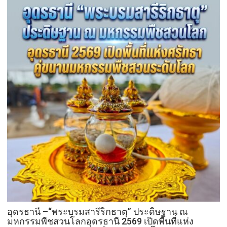
อุดรธานี –“พระบรมสารีริกธาตุ” ประดิษฐาน ณ
มหกรรมพืชสวนโลกอุดรธานี 2569 เปิดพื้นที่แห่ง