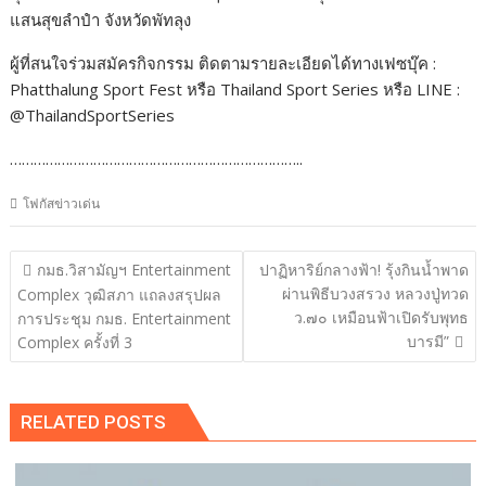
แสนสุขลำปำ จังหวัดพัทลุง
ผู้ที่สนใจร่วมสมัครกิจกรรม ติดตามรายละเอียดได้ทางเฟซบุ๊ค :
Phatthalung Sport Fest หรือ Thailand Sport Series หรือ LINE :
@ThailandSportSeries
………………………………………………………………..
โฟกัสข่าวเด่น
แนะแนว
กมธ.วิสามัญฯ Entertainment
ปาฏิหาริย์กลางฟ้า! รุ้งกินน้ำพาด
เรื่อง
ผ่านพิธีบวงสรวง หลวงปู่ทวด
Complex วุฒิสภา แถลงสรุปผล
ว.๗๐ เหมือนฟ้าเปิดรับพุทธ
การประชุม กมธ. Entertainment
บารมี”
Complex ครั้งที่ 3
RELATED POSTS