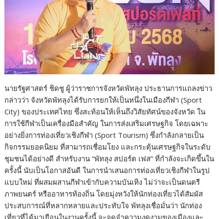
นายรัฐศาสตร์ ชิดชู ผู้ว่าราชการจังหวัดพัทลุง ประธานการแถลงข่าว
กล่าวว่า จังหวัดพัทลุงได้รับการยกให้เป็นหนึ่งในเมืองกีฬา (Sport
City) ของประเทศไทย ซึ่งสะท้อนให้เห็นถึงวิสัยทัศน์ของจังหวัด ใน
การใช้กีฬาเป็นเครื่องมือสำคัญ ในการส่งเสริมเศรษฐกิจ โดยเฉพาะ
อย่างยิ่งการท่องเที่ยวเชิงกีฬา (Sport Tourism) ซึ่งกำลังกลายเป็น
กิจกรรมยอดนิยม ที่สามารถเชื่อมโยง และกระตุ้นเศรษฐกิจในระดับ
ชุมชนได้อย่างดี สำหรับงาน “พัทลุง สปอร์ต เฟส” ที่กำลังจะเกิดขึ้นใน
ครั้งนี้ นับเป็นโอกาสอันดี ในการนำเสนอการท่องเที่ยวเชิงกีฬาในรูป
แบบใหม่ ที่ผสมผสานกีฬาเข้ากับความบันเทิง ไม่ว่าจะเป็นดนตรี
ภาพยนตร์ หรืออาหารท้องถิ่น โดยมุ่งหวังให้นักท่องเที่ยวได้สัมผัส
ประสบการณ์ที่หลากหลายและประทับใจ พัทลุงเชื่อมั่นว่า นักท่อง
เที่ยวที่ได้มาเยือนในงานครั้งนี้ จะจดจำความงดงามของเมืองและ