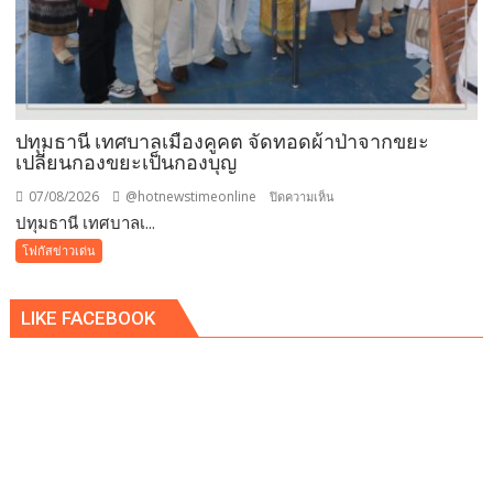
รับ
ซื้อ
ทันที
ปรับ
ขั้น
ต่ำ
ปทุมธานี เทศบาลเมืองคูคต จัดทอดผ้าป่าจากขยะ
20,000
เปลี่ยนกองขยะเป็นกองบุญ
บาท
07/08/2026
@hotnewstimeonline
บน
ปิดความเห็น
พร้อม
ปทุมธานี เทศบาลเ...
ปทุมธานี
จ่อ
เทศบาล
โฟกัสข่าวเด่น
ฟ้อง
เมือง
ดำเนิน
คูคต
คดี
LIKE FACEBOOK
จัด
ทอด
ผ้าป่า
จาก
ขยะ
เปลี่ยน
กอง
ขยะ