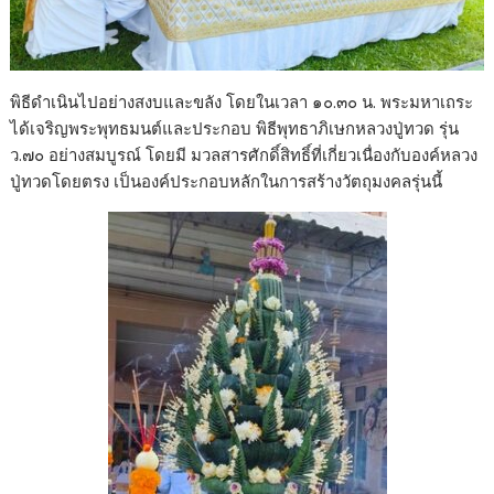
พิธีดำเนินไปอย่างสงบและขลัง โดยในเวลา ๑๐.๓๐ น. พระมหาเถระ
ได้เจริญพระพุทธมนต์และประกอบ พิธีพุทธาภิเษกหลวงปู่ทวด รุ่น
ว.๗๐ อย่างสมบูรณ์ โดยมี มวลสารศักดิ์สิทธิ์ที่เกี่ยวเนื่องกับองค์หลวง
ปู่ทวดโดยตรง เป็นองค์ประกอบหลักในการสร้างวัตถุมงคลรุ่นนี้