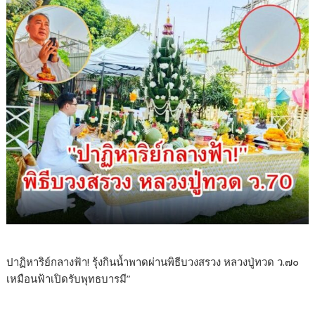
ปาฏิหาริย์กลางฟ้า! รุ้งกินน้ำพาดผ่านพิธีบวงสรวง หลวงปู่ทวด ว.๗๐
เหมือนฟ้าเปิดรับพุทธบารมี”