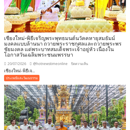
แห่ง
เสริม
สิริ
มงคล
ใน
เทศกาล
เชียงใหม่-พิธีเจริญพระพุทธมนต์นวัคคหายุสมธัมม์
เข้า
มงคลแบบล้านนา ถวายพระราชกุศลและถวายพระพร
พรรษา
ชัยมงคล แด่พระบาทสมเด็จพระเจ้าอยู่หัว เนื่องใน
โอกาสวันเฉลิมพระชนมพรรษา
20/07/2026
@hotnewstimeonline
บน
ปิดความเห็น
เชียงใหม่-พิธีเจ...
เชียงใหม่-
พิธี
ประเพณีและวัฒนธรรม
เจริญ
พระพุทธ
มนต์
นวัค
คหา
ยุ
สม
ธัมม์