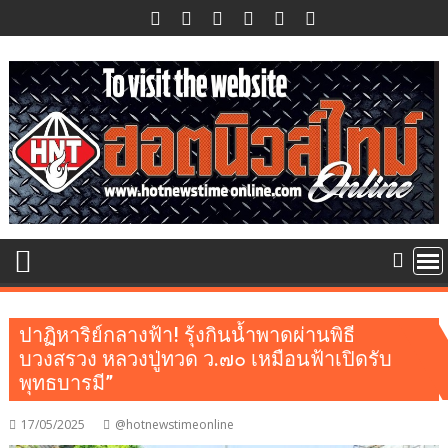
Skip
to
content
ปาฏิหาริย์กลางฟ้า! รุ้งกินน้ำพาดผ่านพิธี
บวงสรวง หลวงปู่ทวด ว.๗๐ เหมือนฟ้าเปิดรับ
พุทธบารมี”
17/05/2025
@hotnewstimeonline