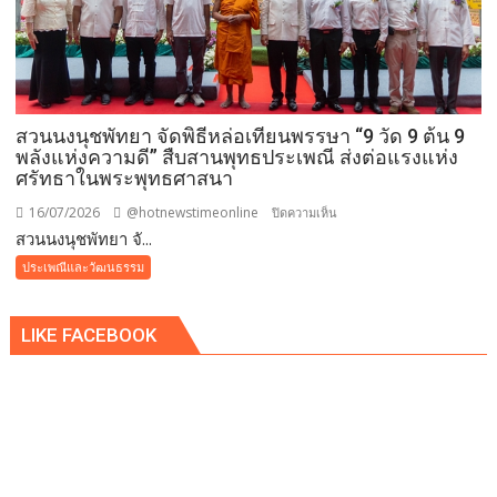
มงคล
แบบ
ล้าน
นา
ถวาย
สวนนงนุชพัทยา จัดพิธีหล่อเทียนพรรษา “9 วัด 9 ต้น 9
พระ
พลังแห่งความดี” สืบสานพุทธประเพณี ส่งต่อแรงแห่ง
ราช
ศรัทธาในพระพุทธศาสนา
กุศล
และ
16/07/2026
@hotnewstimeonline
บน
ปิดความเห็น
ถวาย
สวนนงนุชพัทยา จั...
สวน
พระพร
นงนุช
ประเพณีและวัฒนธรรม
ชัยมงคล
พัทยา
แด่
จัด
พระบาท
LIKE FACEBOOK
พิธี
สมเด็จ
หล่อ
พระเจ้าอยู่หัว
เทียน
เนื่อง
พรรษา
ใน
“9
โอกาส
วัด
วัน
9