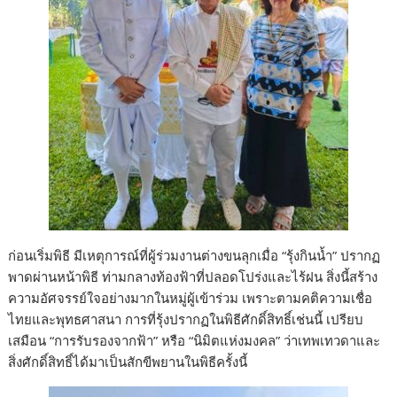
ก่อนเริ่มพิธี มีเหตุการณ์ที่ผู้ร่วมงานต่างขนลุกเมื่อ “รุ้งกินน้ำ” ปรากฏ
พาดผ่านหน้าพิธี ท่ามกลางท้องฟ้าที่ปลอดโปร่งและไร้ฝน สิ่งนี้สร้าง
ความอัศจรรย์ใจอย่างมากในหมู่ผู้เข้าร่วม เพราะตามคติความเชื่อ
ไทยและพุทธศาสนา การที่รุ้งปรากฏในพิธีศักดิ์สิทธิ์เช่นนี้ เปรียบ
เสมือน “การรับรองจากฟ้า” หรือ “นิมิตแห่งมงคล” ว่าเทพเทวดาและ
สิ่งศักดิ์สิทธิ์ได้มาเป็นสักขีพยานในพิธีครั้งนี้