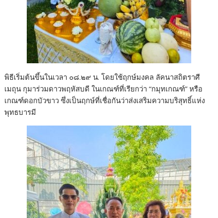
พิธีเริ่มต้นขึ้นในเวลา ๐๘.๒๙ น. โดยใช้ฤกษ์มงคล ลัคนาสถิตราศี
เมถุน กุมาร่วมดาวพฤหัสบดี ในเกณฑ์ที่เรียกว่า “กมุทเกณฑ์” หรือ
เกณฑ์ดอกบัวขาว ซึ่งเป็นฤกษ์ที่เชื่อกันว่าส่งเสริมความบริสุทธิ์แห่ง
พุทธบารมี