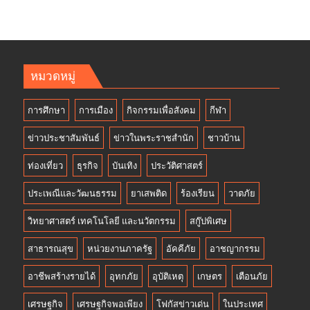
หมวดหมู่
การศึกษา
การเมือง
กิจกรรมเพื่อสังคม
กีฬา
ข่าวประชาสัมพันธ์
ข่าวในพระราชสำนัก
ชาวบ้าน
ท่องเที่ยว
ธุรกิจ
บันเทิง
ประวัติศาสตร์
ประเพณีและวัฒนธรรม
ยาเสพติด
ร้องเรียน
วาตภัย
วิทยาศาสตร์ เทคโนโลยี และนวัตกรรม
สกู๊ปพิเศษ
สาธารณสุข
หน่วยงานภาครัฐ
อัคคีภัย
อาชญากรรม
อาชีพสร้างรายได้
อุทกภัย
อุบัติเหตุ
เกษตร
เตือนภัย
เศรษฐกิจ
เศรษฐกิจพอเพียง
โฟกัสข่าวเด่น
ในประเทศ