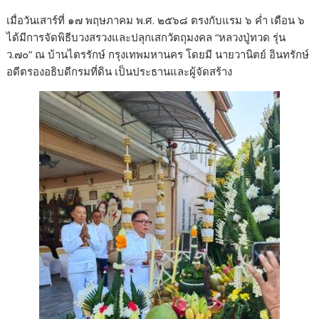
เมื่อวันเสาร์ที่ ๑๗ พฤษภาคม พ.ศ. ๒๕๖๘ ตรงกับแรม ๖ ค่ำ เดือน ๖
ได้มีการจัดพิธีบวงสรวงและปลุกเสกวัตถุมงคล “หลวงปู่ทวด รุ่น
ว.๗๐” ณ บ้านไตรรักษ์ กรุงเทพมหานคร โดยมี นายวานิตย์ อินทรักษ์
อดีตรองอธิบดีกรมที่ดิน เป็นประธานและผู้จัดสร้าง