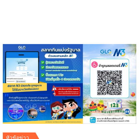
เฉลิม
ต้น
พระชนมพรรษา
9
พลัง
แห่ง
ความ
ดี”
สืบสาน
พุทธ
ประเพณี
ส่ง
ต่อ
แรง
แห่ง
ศรัทธา
ใน
พระพุทธ
ศาสนา
หัวข้อข่าว