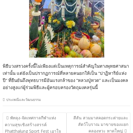
พิธีบวงสรวงครั้งนี้ไม่เพียงแต่เป็นเหตุการณ์สำคัญในทางพุทธศาสนา
เท่านั้น แต่ยังเป็นปรากฏการณ์ที่หลายคนยกให้เป็น “ปาฏิหาริย์แห่ง
ปี” ที่ยืนยันถึงพุทธบารมีอันแรงกล้าของ “หลวงปู่ทวด” และเป็นมงคล
อย่างสูงแก่ผู้ร่วมพิธีและผู้ครอบครองวัตถุมงคลรุ่นนี้
ประเพณีและวัฒนธรรม
แนะแนว
พัทลุง-จัดเทศกาลกีฬาแห่ง
สีสัน สวมมาสคอดกระต่ายและ
เรื่อง
สัตว์โบราณ มาขายของแยก
ความสุขเชิงสร้างสรรค์
คลองหวะ หาดใหญ่
Phatthalung Sport Fest เอาใจ