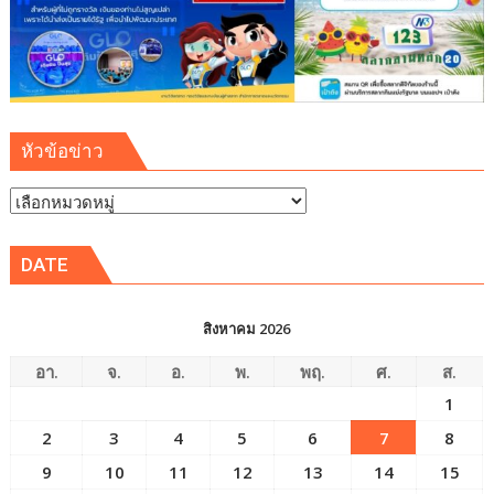
บง
คอค
หัวข้อข่าว
หัวข้อ
ข่าว
DATE
สิงหาคม 2026
อา.
จ.
อ.
พ.
พฤ.
ศ.
ส.
1
2
3
4
5
6
7
8
9
10
11
12
13
14
15