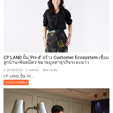
เที่ยว
ช่วง
วัน
หยุด
ยาว
ที่
ผ่าน
มา
ชู
ผล
CP LAND ปั้น ‘Pri-d’ สร้าง Customer Ecosystem เชื่อม
สำเร็จ
ลูกบ้าน-พันธมิตร ขยายมูลค่าธุรกิจระยะยาว
การ
อนุรักษ์
05/08/2026
admin1
บน
ปิดความเห็น
ทะเล
CP LAND ปั้น ‘Pr...
CP
จาก
LAND
ข่าวประชาสัมพันธ์
ความ
ปั้น
ร่วม
‘Pri-
มือ
d’
ของ
สร้าง
ทุก
Customer