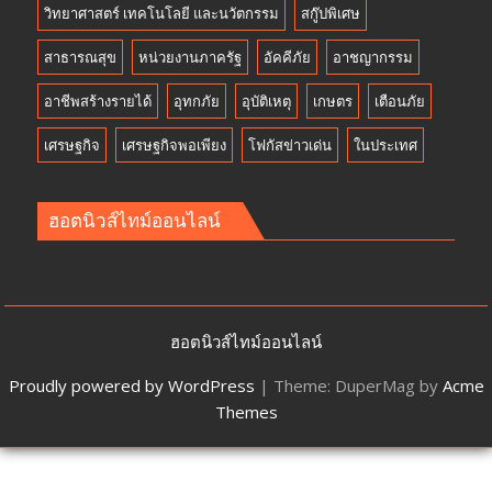
วิทยาศาสตร์ เทคโนโลยี และนวัตกรรม
สกู๊ปพิเศษ
สาธารณสุข
หน่วยงานภาครัฐ
อัคคีภัย
อาชญากรรม
อาชีพสร้างรายได้
อุทกภัย
อุบัติเหตุ
เกษตร
เตือนภัย
เศรษฐกิจ
เศรษฐกิจพอเพียง
โฟกัสข่าวเด่น
ในประเทศ
ฮอตนิวส์ไทม์ออนไลน์
ฮอตนิวส์ไทม์ออนไลน์
Proudly powered by WordPress
|
Theme: DuperMag by
Acme
Themes