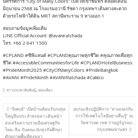
นิทรรศการ “City of Many Colors” เปิดให้เข้าชมฟรี ตลอดเดือน
มิถุนายน 2568 ณ โรงแรมอวานี รัชดา กรุงเทพฯ เดินทางสะดวก
ด้วยรถไฟฟ้าใต้ดิน MRT สถานีพระราม 9 ทางออก 1
สอบถามข้อมูลเพิ่มเติม
LINE Official Account: @avaniratchada
โทร. +66 2 641 1500
#CPLAND #ซีพีแลนด์ #CPLANDคุณภาพทุกชีวิต #คุณภาพเพื่อทุก
ชีวิต #AccessibleCommunitiesforLife #CPLANDHotelBusiness
#PrideMonth2025 #CityOfManyColors #PrideBangkok
#AVANI #PrideMonth #AVANIRatchada #Caliiico
,
ข่าวประชาสัมพันธ์
ท่องเที่ยว
แนะแนว
“นิพนธ์” เปิดบ้านต้อนรับกงสุล
อบรมเชิงปฏิบัติการ “สามเณรกับ
เรื่อง
การใช้เทคโนโลยีอย่างตื่นรู้” ณ
ใหญ่จีนประจำสงขลา เดินหน้า
วัดสารอด เขต ราษฎร์บูรณะ
ส่งเสริมความร่วมมือเศรษฐกิจ
กรุงเทพมหานคร
ไทย–จีน รับคณะนักธุรกิจศึกษา
ศักยภาพพื้นที่สงขลา