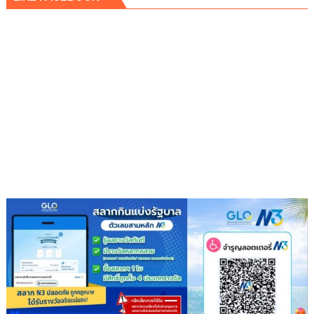
ด้วย
บุฟเฟต์
มื้อ
กลาง
วัน
ที่มา
พร้อม
ล็อบสเตอร์
ภูเก็ต
ย่าง
รส
เลิศ
ณ
โรง
แรม
เรดิ
สัน
ชาโต
เดอ
แบ