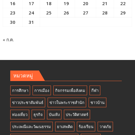
16
17
18
19
20
21
22
23
24
25
26
27
28
29
30
31
« ก.ค.
หมวดหมู่
การศึกษา
การเมือง
กิจกรรมเพื่อสังคม
กีฬา
ข่าวประชาสัมพันธ์
ข่าวในพระราชสำนัก
ชาวบ้าน
ท่องเที่ยว
ธุรกิจ
บันเทิง
ประวัติศาสตร์
ประเพณีและวัฒนธรรม
ยาเสพติด
ร้องเรียน
วาตภัย