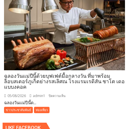
ภาค
Ecosystem
ส่วน
เชื่อม
ลูก
บ้าน-
พันธมิตร
ขยาย
มูลค่า
ธุรกิจ
ระยะ
ยาว
ฉลองวันแม่ปีนี้ด้วยบุฟเฟต์มื้อกลางวัน ที่มาพร้อม
ล็อบสเตอร์ภูเก็ตย่างรสเลิศณ โรงแรมเรดิสัน ชาโต เดอ
แบบงคอค
05/08/2026
admin1
บน
ปิดความเห็น
ฉลองวันแม่ปีนี้ด...
ฉลอง
วัน
ข่าวประชาสัมพันธ์
ท่องเที่ยว
แม่
ปี
LIKE FACEBOOK
นี้