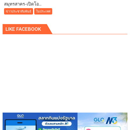
เรดิ
สมุทรสาคร-เปิดโอ...
สมุทรสาคร-
สัน
เปิด
ข่าวประชาสัมพันธ์
ในประเทศ
ชาโต
โอกาส
เดอ
ร่วม
แบ
LIKE FACEBOOK
ทีม
บง
บัว
คอค
สุวรรณ
FCสโลแกน
เป็น
ผู้
ให้
มากกว่า
ผู้รับ