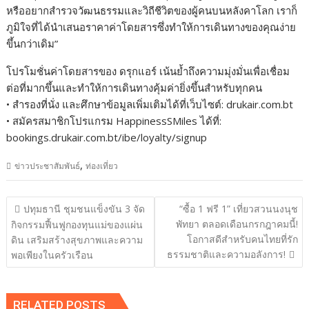
หรืออยากสำรวจวัฒนธรรมและวิถีชีวิตของผู้คนบนหลังคาโลก เราก็
ภูมิใจที่ได้นำเสนอราคาค่าโดยสารซึ่งทำให้การเดินทางของคุณง่าย
ขึ้นกว่าเดิม”
โปรโมชั่นค่าโดยสารของ ดรุกแอร์ เน้นย้ำถึงความมุ่งมั่นเพื่อเชื่อม
ต่อที่มากขึ้นและทำให้การเดินทางคุ้มค่ายิ่งขึ้นสำหรับทุกคน
• สำรองที่นั่ง และศึกษาข้อมูลเพิ่มเติมได้ที่เว็บไซต์: drukair.com.bt
• สมัครสมาชิกโปรแกรม HappinessSMiles ได้ที่:
bookings.drukair.com.bt/ibe/loyalty/signup
,
ข่าวประชาสัมพันธ์
ท่องเที่ยว
แนะแนว
ปทุมธานี ชุมชนแข็งขัน 3 จัด
“ซื้อ 1 ฟรี 1” เที่ยวสวนนงนุช
เรื่อง
พัทยา ตลอดเดือนกรกฎาคมนี้!
กิจกรรมฟื้นฟูกองทุนแม่ของแผ่น
โอกาสดีสำหรับคนไทยที่รัก
ดิน เสริมสร้างสุขภาพและความ
ธรรมชาติและความอลังการ!
พอเพียงในครัวเรือน
RELATED POSTS