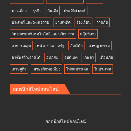
ท่องเที่ยว
ธุรกิจ
บันเทิง
ประวัติศาสตร์
ประเพณีและวัฒนธรรม
ยาเสพติด
ร้องเรียน
วาตภัย
วิทยาศาสตร์ เทคโนโลยี และนวัตกรรม
สกู๊ปพิเศษ
สาธารณสุข
หน่วยงานภาครัฐ
อัคคีภัย
อาชญากรรม
อาชีพสร้างรายได้
อุทกภัย
อุบัติเหตุ
เกษตร
เตือนภัย
เศรษฐกิจ
เศรษฐกิจพอเพียง
โฟกัสข่าวเด่น
ในประเทศ
ฮอตนิวส์ไทม์ออนไลน์
ฮอตนิวส์ไทม์ออนไลน์