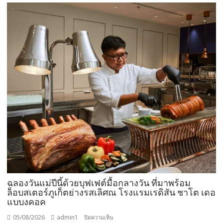
‘Pri-
d’
สร้าง
Customer
Ecosystem
เชื่อม
ลูก
บ้าน-
พันธมิตร
ขยาย
มูลค่า
ธุรกิจ
ระยะ
ยาว
ฉลองวันแม่ปีนี้ด้วยบุฟเฟต์มื้อกลางวัน ที่มาพร้อม
ล็อบสเตอร์ภูเก็ตย่างรสเลิศณ โรงแรมเรดิสัน ชาโต เดอ
แบบงคอค
05/08/2026
admin1
บน
ปิดความเห็น