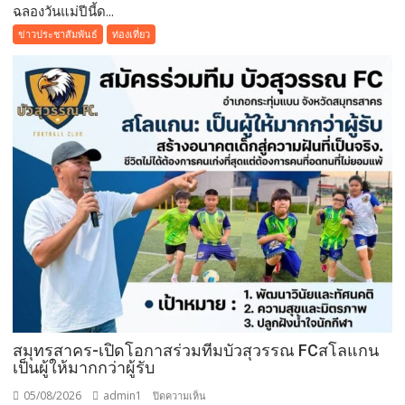
ฉลองวันแม่ปีนี้ด...
ฉลอง
วัน
ข่าวประชาสัมพันธ์
ท่องเที่ยว
แม่
ปี
นี้
ด้วย
บุฟเฟต์
มื้อ
กลาง
วัน
ที่มา
พร้อม
ล็อบสเตอร์
ภูเก็ต
ย่าง
รส
เลิศ
ณ
สมุทรสาคร-เปิดโอกาสร่วมทีมบัวสุวรรณ FCสโลแกน
เป็นผู้ให้มากกว่าผู้รับ
โรง
แรม
05/08/2026
admin1
บน
ปิดความเห็น