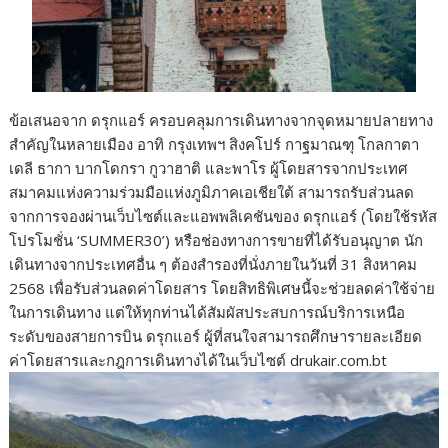
ข้อเสนอจาก ดรุกแอร์ ครอบคลุมการเดินทางจากจุดหมายปลายทาง
สำคัญในหลายเมือง อาทิ กรุงเทพฯ สิงคโปร์ กาฐมาณฑุ โกลกาตา
เดลี ธากา บากโดกรา กูวาฮาติ และพาโร ผู้โดยสารจากประเทศ
สมาคมแห่งความร่วมมือแห่งภูมิภาคเอเชียใต้ สามารถรับส่วนลด
จากการจองผ่านเว็บไซต์และแอพพลิเคชันของ ดรุกแอร์ (โดยใช้รหัส
โปรโมชั่น ‘SUMMER30’) หรือช่องทางการขายที่ได้รับอนุญาต นัก
เดินทางจากประเทศอื่น ๆ ต้องสำรองที่นั่งภายในวันที่ 31 สิงหาคม
2568 เพื่อรับส่วนลดค่าโดยสาร โดยสิทธิพิเศษนี้จะช่วยลดค่าใช้จ่าย
ในการเดินทาง แต่ให้ทุกท่านได้สัมผัสประสบการณ์บริการเหนือ
ระดับของสายการบิน ดรุกแอร์ ผู้ที่สนใจสามารถศึกษารายละเอียด
ค่าโดยสารและกฎการเดินทางได้ในเว็บไซต์ drukair.com.bt