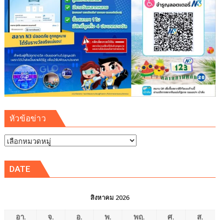
หัวข้อข่าว
หัวข้อ
ข่าว
DATE
สิงหาคม 2026
อา.
จ.
อ.
พ.
พฤ.
ศ.
ส.