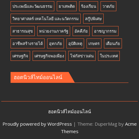
ประเพณีและวัฒนธรรม
ยาเสพติด
ร้องเรียน
วาตภัย
วิทยาศาสตร์ เทคโนโลยี และนวัตกรรม
สกู๊ปพิเศษ
สาธารณสุข
หน่วยงานภาครัฐ
อัคคีภัย
อาชญากรรม
อาชีพสร้างรายได้
อุทกภัย
อุบัติเหตุ
เกษตร
เตือนภัย
เศรษฐกิจ
เศรษฐกิจพอเพียง
โฟกัสข่าวเด่น
ในประเทศ
ฮอตนิวส์ไทม์ออนไลน์
ฮอตนิวส์ไทม์ออนไลน์
Proudly powered by WordPress
|
Theme: DuperMag by
Acme
Themes