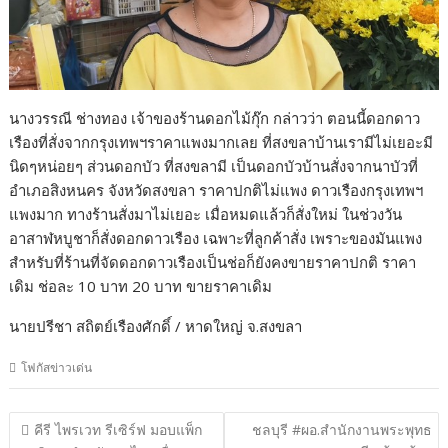
นางวรรณี ช่างทอง เจ้าของร้านดอกไม้กุ๊ก กล่าวว่า ตอนนี้ดอกดาว
เรืองที่สั่งจากกรุงเทพฯราคาแพงมากเลย ที่สงขลาบ้านเรามีไม่เยอะมี
นิดๆหน่อยๆ ส่วนดอกบัว ที่สงขลามี เป็นดอกบัวบ้านสั่งจากนาบัวที่
อำเภอสิงหนคร จังหวัดสงขลา ราคาปกติไม่แพง ดาวเรืองกรุงเทพฯ
แพงมาก ทางร้านสั่งมาไม่เยอะ เมื่อหมดแล้วก็สั่งใหม่ ในช่วงวัน
อาสาฬหบูชาก็สั่งดอกดาวเรือง เฉพาะที่ลูกค้าสั่ง เพราะของมันแพง
สำหรับที่ร้านที่จัดดอกดาวเรืองเป็นช่อก็ยังคงขายราคาปกติ ราคา
เดิม ช่อละ 10 บาท 20 บาท ขายราคาเดิม
นายปรีชา สถิตย์เรืองศักดิ์ / หาดใหญ่ จ.สงขลา
โฟกัสข่าวเด่น
แนะแนว
คีรี ไพรเวท รีเซิร์ฟ มอบแพ็ก
ชลบุรี #ผอ.สำนักงานพระพุทธ