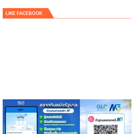
ดำเนิน
คูคต
คดี
LIKE FACEBOOK
จัด
ทอด
ผ้าป่า
จาก
ขยะ
เปลี่ยน
กอง
ขยะ
เป็นก
อง
บุญ