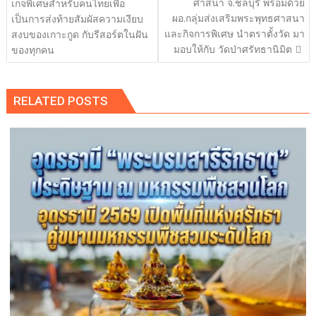
เรื่อง
ศาสนา จ.ชลบุรี พร้อมด้วย
เกจพิเศษสำหรับคนไทยเพื่อ
ผอ.กลุ่มส่งเสริมพระพุทธศาสนา
เป็นการส่งท้ายสัมผัสความเงียบ
และกิจการพิเศษ นำตราตั้งวัด มา
สงบของเกาะกูด กับรีสอร์ตในฝัน
มอบให้กับ วัดป่าศรัทธานิมิต
ของทุกคน
RELATED POSTS