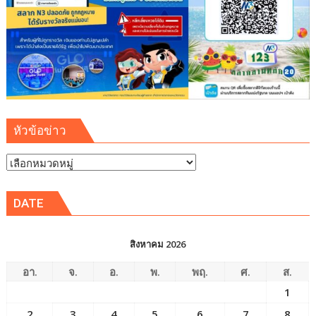
หัวข้อข่าว
หัวข้อ
ข่าว
DATE
สิงหาคม 2026
อา.
จ.
อ.
พ.
พฤ.
ศ.
ส.
1
2
3
4
5
6
7
8