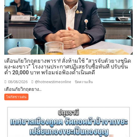
อุดรธานี
2569
เปิด
พื้นที่
แห่ง
ศรัทธา
คู่
ขนาน
มหกรรม
เตือนภัยวิกฤตยางพารา! สั่งห้ามใช้ “สารจับตัวยางชนิด
พืช
ผง-ผงขาว” โรงงานประกาศปฏิเสธรับซื้อทันที ปรับขั้น
สวน
ต่ำ 20,000 บาท พร้อมจ่อฟ้องดำเนินคดี
ระดับ
08/08/2026
@hotnewstimeonline
บน
ปิดความเห็น
โลก
เตือนภัยวิกฤตยาง...
เตือน
ภัย
โฟกัสข่าวเด่น
วิกฤต
ยางพารา!
สั่ง
ห้าม
ใช้
“สาร