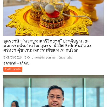
อุดรธานี –“พระบรมสารีริกธาตุ” ประดิษฐาน ณ
มหกรรมพืชสวนโลกอุดรธานี 2569 เปิดพื้นที่แห่ง
ศรัทธา คู่ขนานมหกรรมพืชสวนระดับโลก
08/08/2026
@hotnewstimeonline
บน
ปิดความเห็น
อุดรธานี – เกิดภ...
อุดรธานี
–“พระบรม
โฟกัสข่าวเด่น
สารีริกธาตุ”
ประดิษฐาน
ณ
มหกรรม
พืช
สวน
โลก