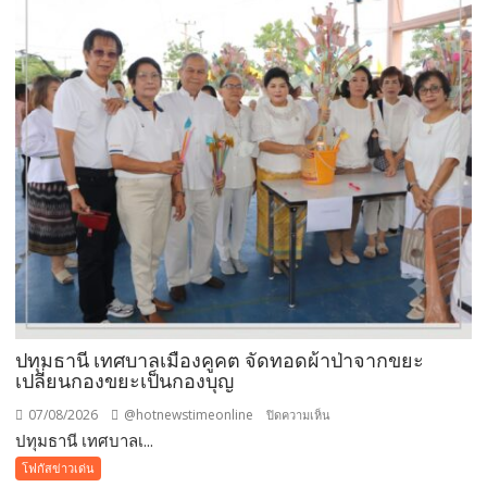
จับ
ตัว
ยาง
ชนิด
ผง-
ผงขาว”
โรงงาน
ประกาศ
ปฏิเสธ
รับ
ซื้อ
ทันที
ปรับ
ขั้น
ต่ำ
ปทุมธานี เทศบาลเมืองคูคต จัดทอดผ้าป่าจากขยะ
20,000
เปลี่ยนกองขยะเป็นกองบุญ
บาท
07/08/2026
@hotnewstimeonline
บน
ปิดความเห็น
พร้อม
ปทุมธานี เทศบาลเ...
ปทุมธานี
จ่อ
เทศบาล
โฟกัสข่าวเด่น
ฟ้อง
เมือง