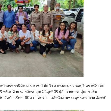
่าศรัทธานิมิต ม.5 ต.เขาไม้แก้ว อ.บางละมุง จ.ชลบุรี ดร.หนึ่งฤทัย
ร้อมด้วย นายจักรกฤษณ์ วิสุทธิศิริ ผู้อำนวยการกลุ่มส่งเสริม
กับ วัดป่าศรัทธานิมิต ตามประกาศสำนักงานพระพุทธศาสนาแห่งชาติ