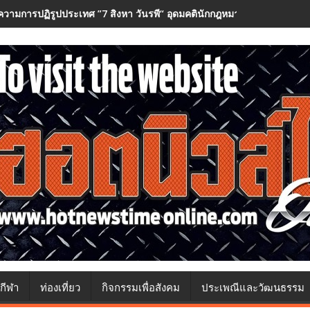
วามการปฏิรูปประเทศ ”7 สิงหา วันรพี“ อุดมคตินักกฎหมายภายใต้วิกฤติศร
กีฬา
ท่องเที่ยว
กิจกรรมเพื่อสังคม
ประเพณีและวัฒนธรรม