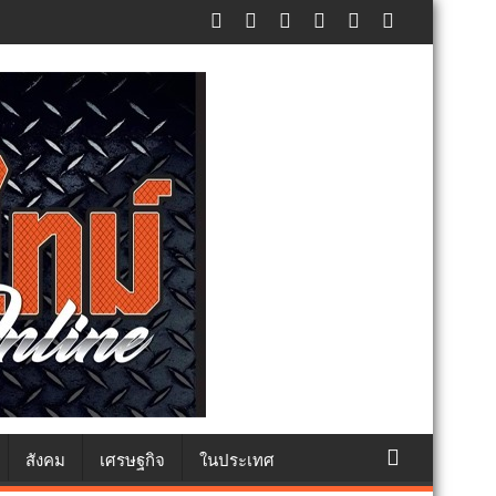
ัทธา
สังคม
เศรษฐกิจ
ในประเทศ