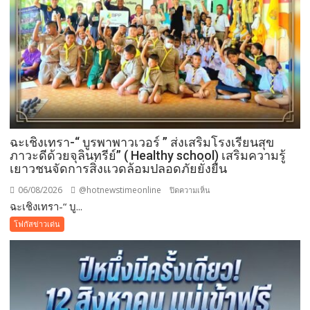
ฉะเชิงเทรา-​“ บูรพาพาวเวอร์ ” ส่งเสริมโรงเรียนสุข
ภาวะดีด้วยจุลินทรีย์” ( Healthy school) เสริมความรู้
เยาวชนจัดการสิ่งแวดล้อมปลอดภัยยั่งยืน
06/08/2026
@hotnewstimeonline
บน
ปิดความเห็น
ฉะเชิงเทรา-​“ บู...
ฉะเชิงเทรา-​
“
โฟกัสข่าวเด่น
บูร
พา
พา
ว
เวอร์