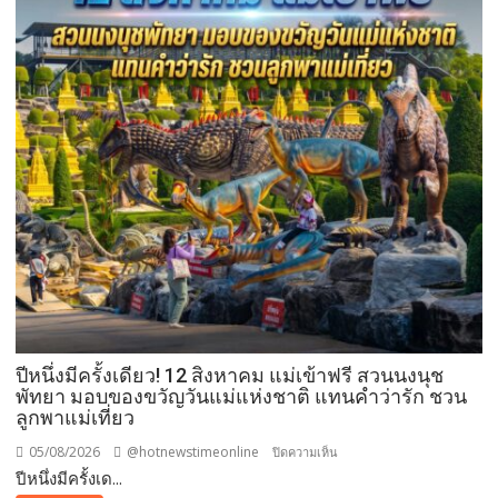
”
ส่ง
เสริม
โรงเรียน
สุข
ภาวะ
ดี
ด้วย
จุลินทรีย์”
(
Healthy
school)
เสริม
ความ
รู้
เยาวชน
ปีหนึ่งมีครั้งเดียว! 12 สิงหาคม แม่เข้าฟรี สวนนงนุช
จัดการ
พัทยา มอบของขวัญวันแม่แห่งชาติ แทนคำว่ารัก ชวน
ลูกพาแม่เที่ยว
สิ่ง
แวดล้อม
05/08/2026
@hotnewstimeonline
บน
ปิดความเห็น
ปลอดภัย
ปีหนึ่งมีครั้งเด...
ปี
ยั่งยืน