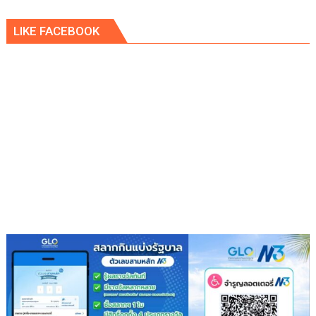
ว่า
คูคต
รัก
LIKE FACEBOOK
เดิน
ชวน
หน้า
ลูก
แก้
พา
ปัญหา
แม่
ผู้
เที่ยว
เร่ร่อน
สร้าง
ความ
ปลอดภัย
ประชาชน