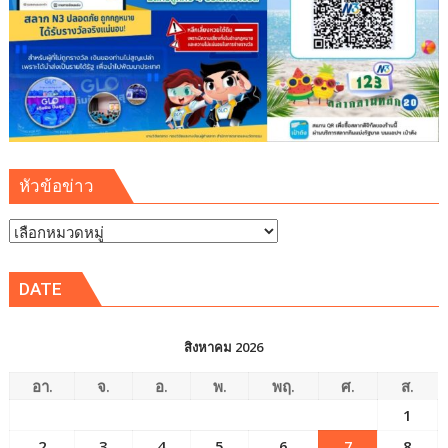
หัวข้อข่าว
หัวข้อ
ข่าว
DATE
สิงหาคม 2026
อา.
จ.
อ.
พ.
พฤ.
ศ.
ส.
1
2
3
4
5
6
7
8