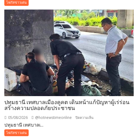
หนึ่ง
โฟกัสข่าวเด่น
มี
ครั้ง
เดียว!
12
สิงหาคม
แม่
เข้า
ฟรี
สวน
นงนุช
พัทยา
มอบ
ของ
ขวัญ
ปทุมธานี เทศบาลเมืองคูคต เดินหน้าแก้ปัญหาผู้เร่ร่อน
วัน
สร้างความปลอดภัยประชาชน
แม่
แห่ง
05/08/2026
@hotnewstimeonline
บน
ปิดความเห็น
ชาติ
ปทุมธานี เทศบาลเ...
ปทุมธานี
แทน
เทศบาล
โฟกัสข่าวเด่น
คำ
เมือง