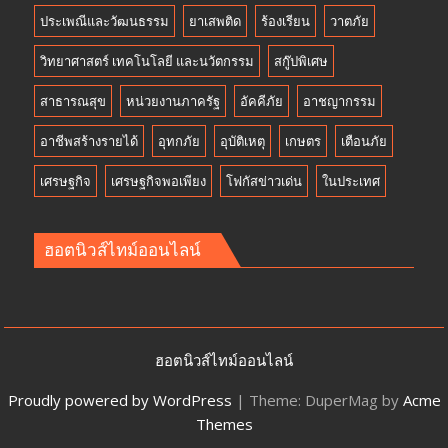
ประเพณีและวัฒนธรรม
ยาเสพติด
ร้องเรียน
วาตภัย
วิทยาศาสตร์ เทคโนโลยี และนวัตกรรม
สกู๊ปพิเศษ
สาธารณสุข
หน่วยงานภาครัฐ
อัคคีภัย
อาชญากรรม
อาชีพสร้างรายได้
อุทกภัย
อุบัติเหตุ
เกษตร
เตือนภัย
เศรษฐกิจ
เศรษฐกิจพอเพียง
โฟกัสข่าวเด่น
ในประเทศ
ฮอตนิวส์ไทม์ออนไลน์
ฮอตนิวส์ไทม์ออนไลน์
Proudly powered by WordPress
|
Theme: DuperMag by
Acme
Themes