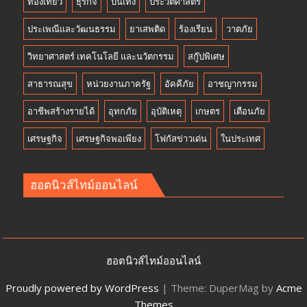
ท่องเที่ยว
ธุรกิจ
บันเทิง
ประวัติศาสตร์
ประเพณีและวัฒนธรรม
ยาเสพติด
ร้องเรียน
วาตภัย
วิทยาศาสตร์ เทคโนโลยี และนวัตกรรม
สกู๊ปพิเศษ
สาธารณสุข
หน่วยงานภาครัฐ
อัคคีภัย
อาชญากรรม
อาชีพสร้างรายได้
อุทกภัย
อุบัติเหตุ
เกษตร
เตือนภัย
เศรษฐกิจ
เศรษฐกิจพอเพียง
โฟกัสข่าวเด่น
ในประเทศ
ฮอตนิวส์ไทม์ออนไลน์
ฮอตนิวส์ไทม์ออนไลน์
Proudly powered by WordPress
|
Theme: DuperMag by
Acme
Themes