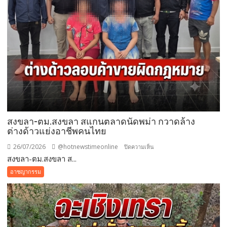
สงขลา-ตม.สงขลา สแกนตลาดนัดพม่า กวาดล้าง
ต่างด้าวแย่งอาชีพคนไทย
26/07/2026
@hotnewstimeonline
บน
ปิดความเห็น
สงขลา-ตม.สงขลา ส...
สงขลา-
ตม.สงขลา
อาชญากรรม
สแกน
ตลาด
นัด
พม่า
กวาดล้าง