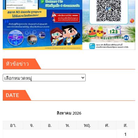
หัวข้อข่าว
หัวข้อ
ข่าว
DATE
สิงหาคม 2026
อา.
จ.
อ.
พ.
พฤ.
ศ.
ส.
1