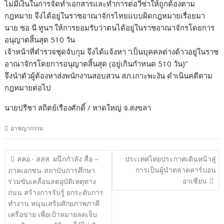
ไม่มีเงินในการจัดทำเอกสารและทำการต่อวีซ่าให้ถูกต้องตาม
กฎหมาย จึงได้อยู่ในราชอาณาจักรไทยแบบผิดกฎหมายเรื่อยมา
นาย ซอ นี ทูนฯ ให้การยอมรับว่าตนได้อยู่ในราชอาณาจักรโดยการ
อนุญาตสิ้นสุด 510 วัน
เจ้าหน้าที่ตำรวจชุดจับกุม จึงได้แจ้งหา “เป็นบุคคลต่างด้าวอยู่ในราช
อาณาจักรโดยการอนุญาตสิ้นสุด (อยู่เกินกำหนด 510 วัน)”
จึงนำตัวผู้ต้องหาส่งพนักงานสอบสวน สภ.เกาะพะงัน ดำเนินคดีตาม
กฎหมายต่อไป
นายปรีชา สถิตย์เรืองศักดิ์ / หาดใหญ่ จ.สงขลา
อาชญากรรม
แนะแนว
สคอ.- สสส. ผนึกกำลัง สื่อ –
ประเทศไทยประกาศเดินหน้าสู่
เรื่อง
การเป็นผู้นำตลาดคาร์บอน
ภาคเอกชน-สถาบันการศึกษา
อาเซียน
ร่วมขับเคลื่อนลดอุบัติเหตุทาง
ถนน สร้างการรับรู้ ยกระดับการ
ทำงาน หนุนเสริมศักยภาพภาคี
เครือข่าย เพื่อเป้าหมายลดเจ็บ