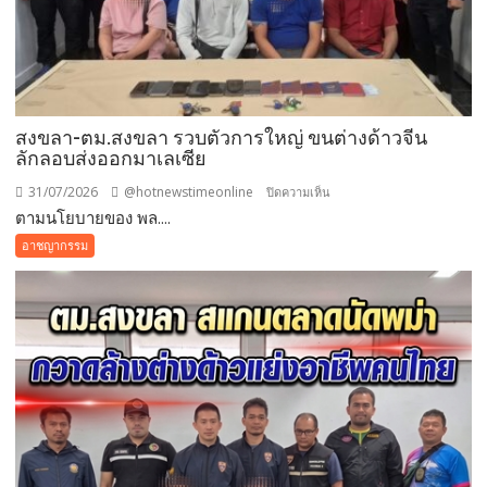
สงขลา-ตม.สงขลา รวบตัวการใหญ่ ขนต่างด้าวจีน
ลักลอบส่งออกมาเลเซีย
31/07/2026
@hotnewstimeonline
บน
ปิดความเห็น
ตามนโยบายของ พล....
สงขลา-
ตม.สงขลา
อาชญากรรม
รวบ
ตัวการ
ใหญ่
ขน
ต่างด้าว
จีน
ลักลอบ
ส่ง
ออก
มาเลเซีย