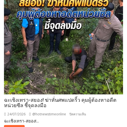
ต่างด้าว
แย่ง
อาชีพ
คน
ไทย
ฉะเชิงเทรา-สยอง! ฆ่าหั่นศพแปดริ้ว คุมผู้ต้องหาอดีต
หน่วยซีล ชี้จุดลงมือ
24/07/2026
@hotnewstimeonline
บน
ปิดความเห็น
ฉะเชิงเทรา-สยอง!...
ฉะเชิงเทรา-
สยอง!