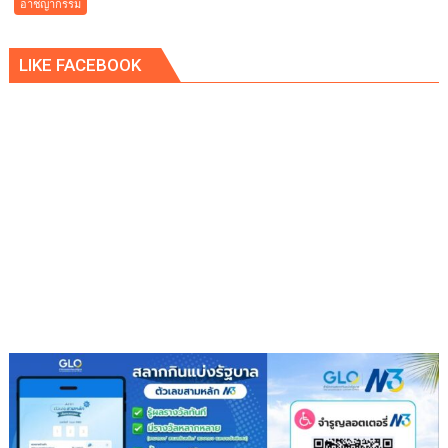
อาชญากรรม
ฆ่า
หั่น
LIKE FACEBOOK
ศพ
แปดริ้ว
คุม
ผู้
ต้องหา
อดีต
หน่วย
ซีล
ชี้
จุด
ลงมือ