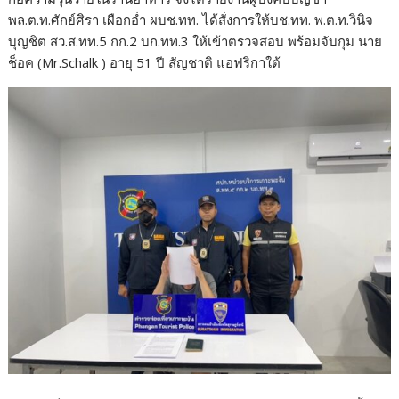
พล.ต.ท.ศักย์ศิรา เผือกอ่ำ ผบช.ทท. ได้สั่งการให้บช.ทท. พ.ต.ท.วินิจ
บุญชิต สว.ส.ทท.5 กก.2 บก.ทท.3 ให้เข้าตรวจสอบ พร้อมจับกุม นาย
ช็อค (Mr.Schalk ) อายุ 51 ปี สัญชาติ แอฟริกาใต้