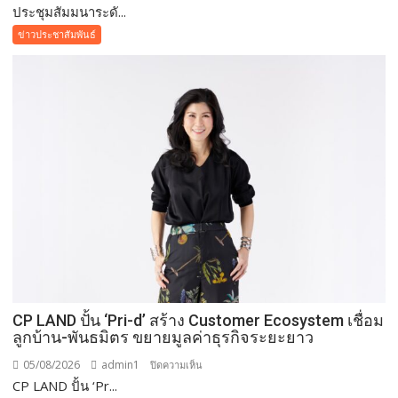
ประชุมสัมมนาระดั...
ประชุม
สัมมนา
ข่าวประชาสัมพันธ์
ระดับ
นานาชาติ
เพื่อ
แลก
เปลี่ยน
องค์
ความ
รู้Thailand
Security
Dialogue
2026
CP LAND ปั้น ‘Pri-d’ สร้าง Customer Ecosystem เชื่อม
ลูกบ้าน-พันธมิตร ขยายมูลค่าธุรกิจระยะยาว
05/08/2026
admin1
บน
ปิดความเห็น
CP LAND ปั้น ‘Pr...
CP