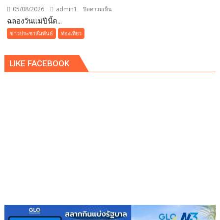
05/08/2026
admin1
บน
ปิดความเห็น
ฉลองวันแม่ปีนี้ด...
ฉลอง
วัน
ข่าวประชาสัมพันธ์
ท่องเที่ยว
แม่
ปี
LIKE FACEBOOK
นี้
ด้วย
บุฟเฟต์
มื้อ
กลาง
วัน
ที่มา
พร้อม
ล็อบสเตอร์
ภูเก็ต
ย่าง
รส
เลิศ
ณ
โรง