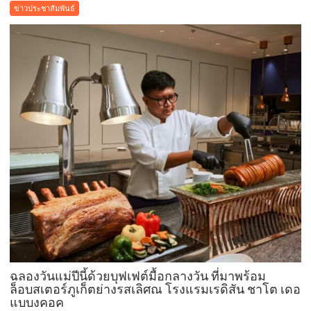
LAND
ข่าวประชาสัมพันธ์
ปั้น
‘Pri-
d’
สร้าง
Customer
Ecosystem
เชื่อม
ลูก
บ้าน-
พันธมิตร
ขยาย
มูลค่า
ธุรกิจ
ระยะ
ยาว
ฉลองวันแม่ปีนี้ด้วยบุฟเฟต์มื้อกลางวัน ที่มาพร้อม
ล็อบสเตอร์ภูเก็ตย่างรสเลิศณ โรงแรมเรดิสัน ชาโต เดอ
แบบงคอค