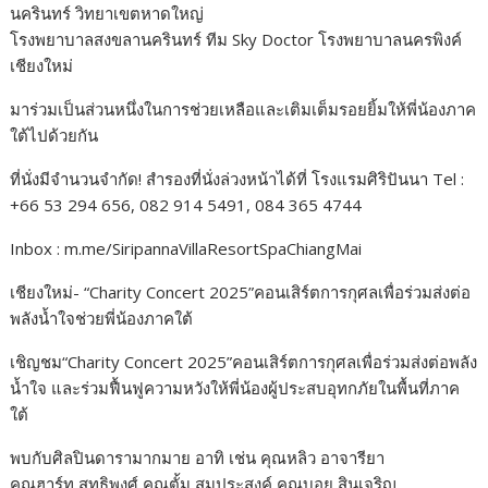
นครินทร์ วิทยาเขตหาดใหญ่
โรงพยาบาลสงขลานครินทร์ ทีม Sky Doctor โรงพยาบาลนครพิงค์
เชียงใหม่
มาร่วมเป็นส่วนหนึ่งในการช่วยเหลือและเติมเต็มรอยยิ้มให้พี่น้องภาค
ใต้ไปด้วยกัน
ที่นั่งมีจำนวนจำกัด! สำรองที่นั่งล่วงหน้าได้ที่ โรงแรมศิริปันนา Tel :
+66 53 294 656, 082 914 5491, 084 365 4744
Inbox : m.me/SiripannaVillaResortSpaChiangMai
เชียงใหม่- “Charity Concert 2025”คอนเสิร์ตการกุศลเพื่อร่วมส่งต่อ
พลังน้ำใจช่วยพี่น้องภาคใต้
เชิญชม“Charity Concert 2025”คอนเสิร์ตการกุศลเพื่อร่วมส่งต่อพลัง
น้ำใจ และร่วมฟื้นฟูความหวังให้พี่น้องผู้ประสบอุทกภัยในพื้นที่ภาค
ใต้
พบกับศิลปินดารามากมาย อาทิ เช่น คุณหลิว อาจารียา
คุณฮาร์ท สุทธิพงศ์ คุณตั้ม สมประสงค์ คุณบอย สินเจริญ