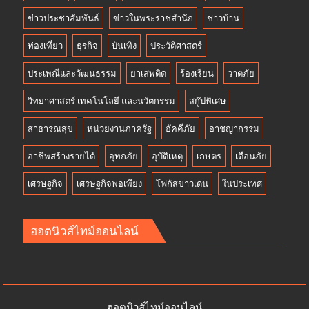
ข่าวประชาสัมพันธ์
ข่าวในพระราชสำนัก
ชาวบ้าน
ท่องเที่ยว
ธุรกิจ
บันเทิง
ประวัติศาสตร์
ประเพณีและวัฒนธรรม
ยาเสพติด
ร้องเรียน
วาตภัย
วิทยาศาสตร์ เทคโนโลยี และนวัตกรรม
สกู๊ปพิเศษ
สาธารณสุข
หน่วยงานภาครัฐ
อัคคีภัย
อาชญากรรม
อาชีพสร้างรายได้
อุทกภัย
อุบัติเหตุ
เกษตร
เตือนภัย
เศรษฐกิจ
เศรษฐกิจพอเพียง
โฟกัสข่าวเด่น
ในประเทศ
ฮอตนิวส์ไทม์ออนไลน์
ฮอตนิวส์ไทม์ออนไลน์