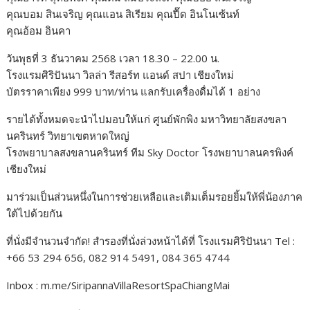
คุณบอม สินเจริญ คุณแอน สิเรียม คุณปื๊ด อินโนเซ้นท์
คุณอ้อม อินคา
วันพุธที่ 3 ธันวาคม 2568 เวลา 18.30 – 22.00 น.
โรงแรมศิริปันนา วิลล่า รีสอร์ท แอนด์ สปา เชียงใหม่
บัตรราคาเพียง 999 บาท/ท่าน แลกรับเครื่องดื่มได้ 1 อย่าง
รายได้ทั้งหมดจะนำไปมอบให้แก่ ศูนย์พักพิง มหาวิทยาลัยสงขลา
นครินทร์ วิทยาเขตหาดใหญ่
โรงพยาบาลสงขลานครินทร์ ทีม Sky Doctor โรงพยาบาลนครพิงค์
เชียงใหม่
มาร่วมเป็นส่วนหนึ่งในการช่วยเหลือและเติมเต็มรอยยิ้มให้พี่น้องภาค
ใต้ไปด้วยกัน
ที่นั่งมีจำนวนจำกัด! สำรองที่นั่งล่วงหน้าได้ที่ โรงแรมศิริปันนา Tel :
+66 53 294 656, 082 914 5491, 084 365 4744
Inbox : m.me/SiripannaVillaResortSpaChiangMai