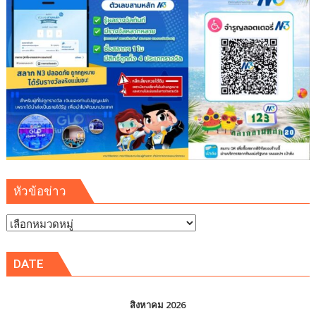
แรม
เรดิ
สัน
ชาโต
เดอ
แบ
บง
คอค
หัวข้อข่าว
หัวข้อ
ข่าว
DATE
สิงหาคม 2026