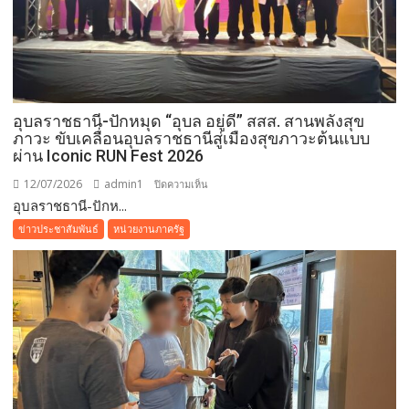
พัก
อาศัย
ให้
ผู้
ป่วย
ติด
อุบลราชธานี-ปักหมุด “อุบล อยู่ดี” สสส. สานพลังสุข
เตียง
ภาวะ ขับเคลื่อนอุบลราชธานีสู่เมืองสุขภาวะต้นแบบ
ไร้
ผ่าน Iconic RUN Fest 2026
ที่
12/07/2026
admin1
บน
ปิดความเห็น
พึ่ง
อุบลราชธานี-ปักห...
อุบลราชธานี-
ย้ำ
ปัก
ข่าวประชาสัมพันธ์
หน่วยงานภาครัฐ
อุดมการณ์
หมุด
“ไม่
“อุบล
ทิ้ง
อยู่ดี”
ประชาชน”
สสส.
สาน
พลัง
สุข
ภาวะ
ขับ