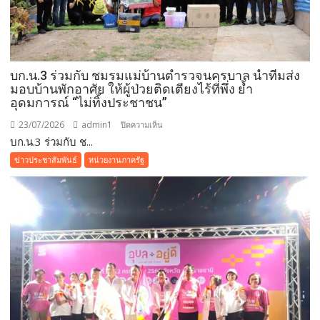
บก.น.3 ร่วมกับ ชมรมแม่บ้านตำรวจนครบาล นำทีมส่ง
มอบบ้านพักอาศัย ให้ผู้ป่วยติดเตียงไร้ที่พึ่ง ย้ำ
อุดมการณ์ “ไม่ทิ้งประชาชน”
23/07/2026
admin1
บน
ปิดความเห็น
บก.น.3 ร่วมกับ ช...
บก.น.3
ร่วม
ข่าวประชาสัมพันธ์
หน่วยงานภาครัฐ
กับ
ชมรม
แม่
บ้าน
ตำรวจนครบาล
นำ
ทีม
ส่ง
มอบ
บ้าน