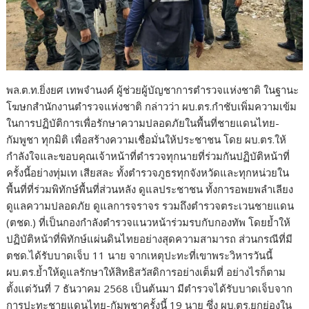
พล.ต.ท.ยิ่งยศ เทพจำนงค์ ผู้ช่วยผู้บัญชาการตำรวจแห่งชาติ ในฐานะ
โฆษกสำนักงานตำรวจแห่งชาติ กล่าวว่า ผบ.ตร.กำชับเพิ่มความเข้ม
ในการปฏิบัติการเพื่อรักษาความปลอดภัยในพื้นที่ชายแดนไทย-
กัมพูชา ทุกมิติ เพื่อสร้างความเชื่อมั่นให้ประชาชน โดย ผบ.ตร.ให้
กำลังใจและขอบคุณเจ้าหน้าที่ตำรวจทุกนายที่ร่วมกันปฏิบัติหน้าที่
ครั้งนี้อย่างทุ่มเท เสียสละ ทั้งตำรวจภูธรทุกจังหวัดและทุกหน่วยใน
พื้นที่ที่ร่วมพิทักษ์พื้นที่ส่วนหลัง ดูแลประชาชน ทั้งการอพยพลำเลียง
ดูแลความปลอดภัย ดูแลการจราจร รวมถึงตำรวจตระเวนชายแดน
(ตชด.) ที่เป็นกองกำลังตำรวจแนวหน้าร่วมรบกับกองทัพ โดยย้ำให้
ปฏิบัติหน้าที่พิทักษ์แผ่นดินไทยอย่างสุดความสามารถ ส่วนกรณีที่มี
ตชด.ได้รับบาดเจ็บ 11 นาย จากเหตุปะทะที่เขาพระวิหารวันนี้
ผบ.ตร.ย้ำให้ดูแลรักษาให้สิทธิสวัสดิการอย่างเต็มที่ อย่างไรก็ตาม
ตั้งแต่วันที่ 7 ธันวาคม 2568 เป็นต้นมา มีตำรวจได้รับบาดเจ็บจาก
การปะทะชายแดนไทย-กัมพูชาครั้งนี้ 19 นาย ซึ่ง ผบ.ตร.ยกย่องใน