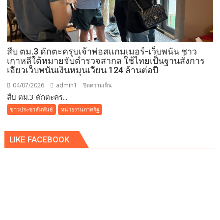
เคลื่อน
อุบลราชธานี
สู่
เมือง
สืบ ตม.3 ดักตะครุบเจ้าพ่อสแกมเมอร์-เว็บพนัน ชาว
สุข
เกาหลีใต้หมายจับตำรวจสากล ใช้ไทยเป็นฐานสั่งการ
ภาวะ
เอี่ยวเว็บพนันเงินหมุนเวียน 124 ล้านต่อปี
ต้นแบบ
ผ่าน
04/07/2026
admin1
บน
ปิดความเห็น
Iconic
สืบ ตม.3 ดักตะคร...
สืบ
RUN
ตม.3
ข่าวประชาสัมพันธ์
หน่วยงานภาครัฐ
Fest
ดัก
2026
ตะครุบ
LIKE FACEBOOK
เจ้า
พ่อ
ส
แกม
เม
อร์-
เว็บ
พนัน