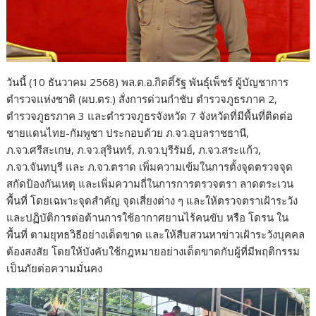
วันนี้ (10 ธันวาคม 2568) พล.ต.อ.กิตติ์รัฐ พันธุ์เพ็ชร์ ผู้บัญชาการ
ตำรวจแห่งชาติ (ผบ.ตร.) สั่งการด่วนกำชับ ตำรวจภูธรภาค 2,
ตำรวจภูธรภาค 3 และตำรวจภูธรจังหวัด 7 จังหวัดที่มีพื้นที่ติดต่อ
ชายแดนไทย-กัมพูชา ประกอบด้วย ภ.จว.อุบลราชธานี,
ภ.จว.ศรีสะเกษ, ภ.จว.สุรินทร์, ภ.จว.บุรีรัมย์, ภ.จว.สระแก้ว,
ภ.จว.จันทบุรี และ ภ.จว.ตราด เพิ่มความเข้มในการตั้งจุดตรวจจุด
สกัดป้องกันเหตุ และเพิ่มความถี่ในการการตรวจตรา ลาดตระเวน
พื้นที่ โดยเฉพาะจุดสำคัญ จุดเสี่ยงต่าง ๆ และให้ตรวจตราเฝ้าระวัง
และปฏิบัติการต่อต้านการใช้อากาศยานไร้คนขับ หรือ โดรน ใน
พื้นที่ ตามยุทธวิธีอย่างเด็ดขาด และให้สืบสวนหาข่าวเฝ้าระวังบุคคล
ต้องสงสัย โดยให้บังคับใช้กฎหมายอย่างเด็ดขาดกับผู้ที่มีพฤติกรรม
เป็นภัยต่อความมั่นคง