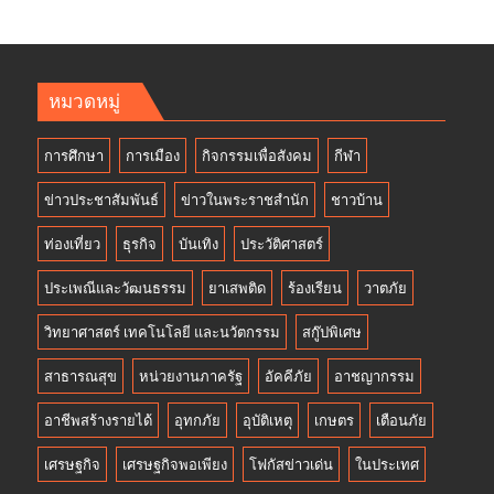
หมวดหมู่
การศึกษา
การเมือง
กิจกรรมเพื่อสังคม
กีฬา
ข่าวประชาสัมพันธ์
ข่าวในพระราชสำนัก
ชาวบ้าน
ท่องเที่ยว
ธุรกิจ
บันเทิง
ประวัติศาสตร์
ประเพณีและวัฒนธรรม
ยาเสพติด
ร้องเรียน
วาตภัย
วิทยาศาสตร์ เทคโนโลยี และนวัตกรรม
สกู๊ปพิเศษ
สาธารณสุข
หน่วยงานภาครัฐ
อัคคีภัย
อาชญากรรม
อาชีพสร้างรายได้
อุทกภัย
อุบัติเหตุ
เกษตร
เตือนภัย
เศรษฐกิจ
เศรษฐกิจพอเพียง
โฟกัสข่าวเด่น
ในประเทศ