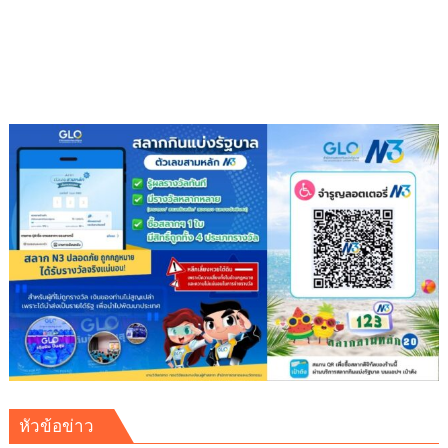
ชาว
เกาหลีใต้
หมาย
จับ
ตำรวจ
สากล
ใช้
ไทย
เป็น
ฐาน
สั่ง
การ
เอี่ยว
เว็บ
พนัน
เงิน
หมุนเวียน
124
ล้าน
หัวข้อข่าว
ต่อ