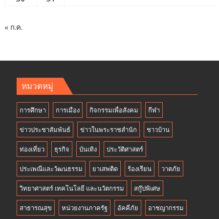
« ก.ค.
หมวดหมู่
การศึกษา
การเมือง
กิจกรรมเพื่อสังคม
กีฬา
ข่าวประชาสัมพันธ์
ข่าวในพระราชสำนัก
ชาวบ้าน
ท่องเที่ยว
ธุรกิจ
บันเทิง
ประวัติศาสตร์
ประเพณีและวัฒนธรรม
ยาเสพติด
ร้องเรียน
วาตภัย
วิทยาศาสตร์ เทคโนโลยี และนวัตกรรม
สกู๊ปพิเศษ
สาธารณสุข
หน่วยงานภาครัฐ
อัคคีภัย
อาชญากรรม