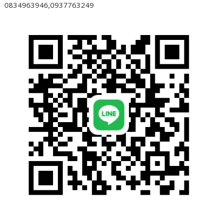
0834963946,0937763249