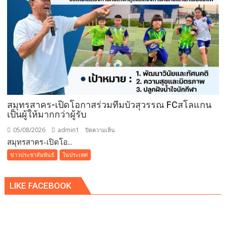
กลาง
วัน
ที่มา
พร้อม
ล็อบสเตอร์
ภูเก็ต
ย่าง
รส
เลิศ
ณ
สมุทรสาคร-เปิดโอกาสร่วมทีมบัวสุวรรณ FCสโลแกน
เป็นผู้ให้มากกว่าผู้รับ
โรง
แรม
05/08/2026
admin1
บน
ปิดความเห็น
เรดิ
สมุทรสาคร-เปิดโอ...
สมุทรสาคร-
สัน
เปิด
ข่าวประชาสัมพันธ์
ในประเทศ
ชาโต
โอกาส
เดอ
ร่วม
แบ
LIKE FACEBOOK
ทีม
บง
บัว
คอค
สุวรรณ
FCสโลแกน