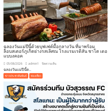
พันธมิตร
ขยาย
มูลค่า
ธุรกิจ
ระยะ
ยาว
ฉลองวันแม่ปีนี้ด้วยบุฟเฟต์มื้อกลางวัน ที่มาพร้อม
ล็อบสเตอร์ภูเก็ตย่างรสเลิศณ โรงแรมเรดิสัน ชาโต เดอ
แบบงคอค
05/08/2026
admin1
บน
ปิดความเห็น
ฉลองวันแม่ปีนี้ด...
ฉลอง
วัน
ข่าวประชาสัมพันธ์
ท่องเที่ยว
แม่
ปี
นี้
ด้วย
บุฟเฟต์
มื้อ