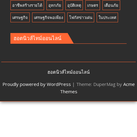
อาชีพสร้างรายได้
อุทกภัย
อุบัติเหตุ
เกษตร
เตือนภัย
เศรษฐกิจ
เศรษฐกิจพอเพียง
โฟกัสข่าวเด่น
ในประเทศ
ฮอตนิวส์ไทม์ออนไลน์
ฮอตนิวส์ไทม์ออนไลน์
Proudly powered by WordPress
|
Theme: DuperMag by
Acme
Themes