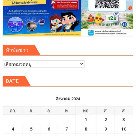
หัวข้อข่าว
หัวข้อ
ข่าว
DATE
สิงหาคม 2024
อา.
จ.
อ.
พ.
พฤ.
ศ.
ส.
1
2
3
4
5
6
7
8
9
10