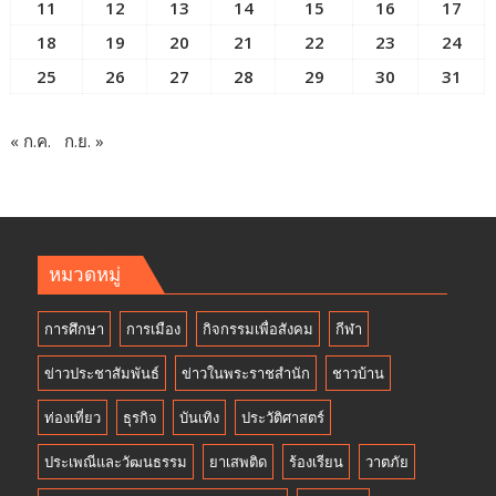
11
12
13
14
15
16
17
18
19
20
21
22
23
24
25
26
27
28
29
30
31
« ก.ค.
ก.ย. »
หมวดหมู่
การศึกษา
การเมือง
กิจกรรมเพื่อสังคม
กีฬา
ข่าวประชาสัมพันธ์
ข่าวในพระราชสำนัก
ชาวบ้าน
ท่องเที่ยว
ธุรกิจ
บันเทิง
ประวัติศาสตร์
ประเพณีและวัฒนธรรม
ยาเสพติด
ร้องเรียน
วาตภัย