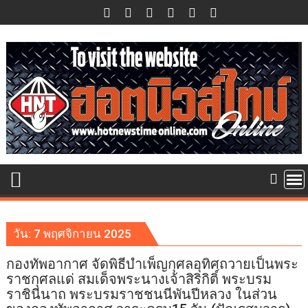
Skip
to
content
วัน:
7 พฤศจิกายน 2025
กองทัพอากาศ จัดพิธีบำเพ็ญกุศลอุทิศถวายเป็นพระ
ราชกุศลแด่ สมเด็จพระนางเจ้าสิริกิติ์ พระบรม
ราชินีนาถ พระบรมราชชนนีพันปีหลวง ในส่วน