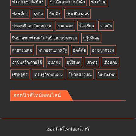
ข่าวประชาสัมพันธ์
ข่าวในพระราชสำนัก
ชาวบ้าน
ท่องเที่ยว
ธุรกิจ
บันเทิง
ประวัติศาสตร์
ประเพณีและวัฒนธรรม
ยาเสพติด
ร้องเรียน
วาตภัย
วิทยาศาสตร์ เทคโนโลยี และนวัตกรรม
สกู๊ปพิเศษ
สาธารณสุข
หน่วยงานภาครัฐ
อัคคีภัย
อาชญากรรม
อาชีพสร้างรายได้
อุทกภัย
อุบัติเหตุ
เกษตร
เตือนภัย
เศรษฐกิจ
เศรษฐกิจพอเพียง
โฟกัสข่าวเด่น
ในประเทศ
ฮอตนิวส์ไทม์ออนไลน์
ฮอตนิวส์ไทม์ออนไลน์