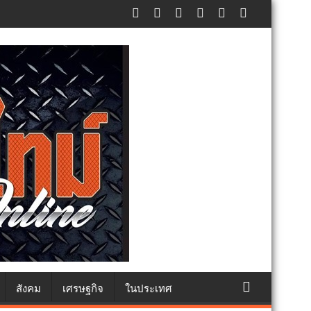
ัทธา
สังคม
เศรษฐกิจ
ในประเทศ