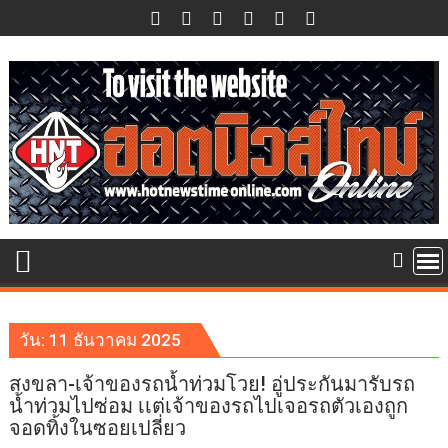
Skip
to
content
วัน:
11 ธันวาคม 2025
สงขลา-เจ้าของรถน้ำท่วมโวย! อู่ประกันมารับรถ
น้ำท่วมไปซ่อม เเต่เจ้าของรถไปเจอรถตัวเองถูก
จอดทิ้งในซอยเปลี่ยว