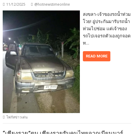
11/12/2025
@hotnewstimeonline
สงขลา-เจ้าของรถน้ำท่วม
โวย! อู่ประกันมารับรถน้ำ
ท่วมไปซ่อม เเต่เจ้าของ
รถไปเจอรถตัวเองถูกจอด
ท…
READ MORE
โฟกัสข่าวเด่น
“เชียงราย”ตม.เชียงรายรับคนไทยจากเมียนมาร์