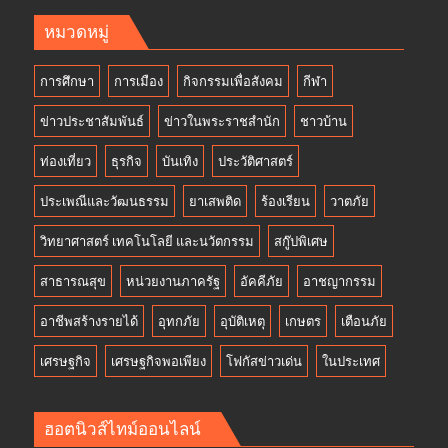
หมวดหมู่
การศึกษา
การเมือง
กิจกรรมเพื่อสังคม
กีฬา
ข่าวประชาสัมพันธ์
ข่าวในพระราชสำนัก
ชาวบ้าน
ท่องเที่ยว
ธุรกิจ
บันเทิง
ประวัติศาสตร์
ประเพณีและวัฒนธรรม
ยาเสพติด
ร้องเรียน
วาตภัย
วิทยาศาสตร์ เทคโนโลยี และนวัตกรรม
สกู๊ปพิเศษ
สาธารณสุข
หน่วยงานภาครัฐ
อัคคีภัย
อาชญากรรม
อาชีพสร้างรายได้
อุทกภัย
อุบัติเหตุ
เกษตร
เตือนภัย
เศรษฐกิจ
เศรษฐกิจพอเพียง
โฟกัสข่าวเด่น
ในประเทศ
ฮอตนิวส์ไทม์ออนไลน์