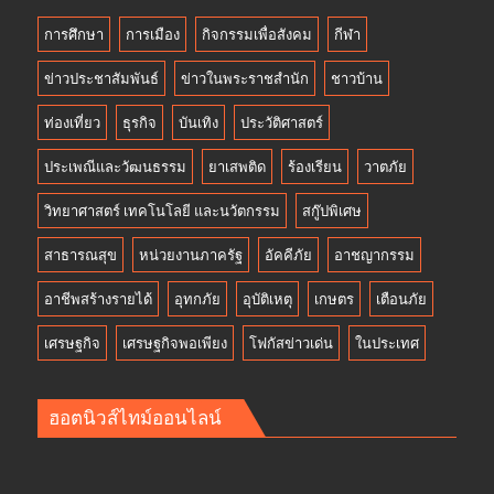
การศึกษา
การเมือง
กิจกรรมเพื่อสังคม
กีฬา
ข่าวประชาสัมพันธ์
ข่าวในพระราชสำนัก
ชาวบ้าน
ท่องเที่ยว
ธุรกิจ
บันเทิง
ประวัติศาสตร์
ประเพณีและวัฒนธรรม
ยาเสพติด
ร้องเรียน
วาตภัย
วิทยาศาสตร์ เทคโนโลยี และนวัตกรรม
สกู๊ปพิเศษ
สาธารณสุข
หน่วยงานภาครัฐ
อัคคีภัย
อาชญากรรม
อาชีพสร้างรายได้
อุทกภัย
อุบัติเหตุ
เกษตร
เตือนภัย
เศรษฐกิจ
เศรษฐกิจพอเพียง
โฟกัสข่าวเด่น
ในประเทศ
ฮอตนิวส์ไทม์ออนไลน์