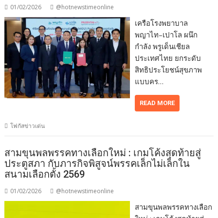
01/02/2026
@hotnewstimeonline
เครือโรงพยาบาล
พญาไท–เปาโล ผนึก
กำลัง พรูเด็นเชียล
ประเทศไทย ยกระดับ
สิทธิประโยชน์สุขภาพ
แบบคร…
READ MORE
โฟกัสข่าวเด่น
สามขุนพลพรรคทางเลือกใหม่ : เกมโค้งสุดท้ายสู่
ประตูสภา กับภารกิจพิสูจน์พรรคเล็กไม่เล็กใน
สนามเลือกตั้ง 2569
01/02/2026
@hotnewstimeonline
สามขุนพลพรรคทางเลือก