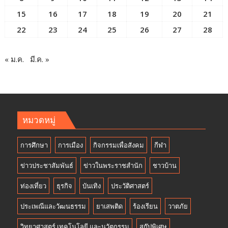
15
16
17
18
19
20
21
22
23
24
25
26
27
28
« ม.ค.
มี.ค. »
หมวดหมู่
การศึกษา
การเมือง
กิจกรรมเพื่อสังคม
กีฬา
ข่าวประชาสัมพันธ์
ข่าวในพระราชสำนัก
ชาวบ้าน
ท่องเที่ยว
ธุรกิจ
บันเทิง
ประวัติศาสตร์
ประเพณีและวัฒนธรรม
ยาเสพติด
ร้องเรียน
วาตภัย
วิทยาศาสตร์ เทคโนโลยี และนวัตกรรม
สกู๊ปพิเศษ