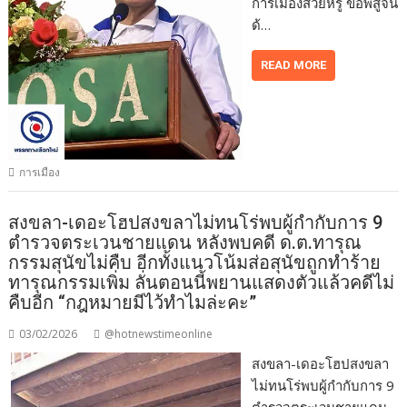
การเมืองสวยหรู ขอพิสูจน์
ด้…
READ MORE
การเมือง
สงขลา-เดอะโฮปสงขลาไม่ทนโร่พบผู้กำกับการ 9
ตำรวจตระเวนชายแดน หลังพบคดี ด.ต.ทารุณ
กรรมสุนัขไม่คืบ อีกทั้งแนวโน้มส่อสุนัขถูกทำร้าย
ทารุณกรรมเพิ่ม ลั่นตอนนี้พยานแสดงตัวแล้วคดีไม่
คืบอีก “กฎหมายมีไว้ทำไมล่ะคะ”
03/02/2026
@hotnewstimeonline
สงขลา-เดอะโฮปสงขลา
ไม่ทนโร่พบผู้กำกับการ 9
ตำรวจตระเวนชายแดน