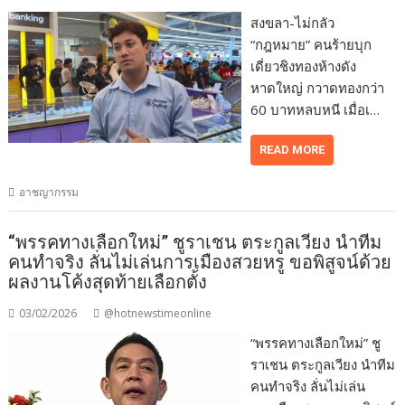
สงขลา-ไม่กลัว
“กฎหมาย” คนร้ายบุก
เดี่ยวชิงทองห้างดัง
หาดใหญ่ กวาดทองกว่า
60 บาทหลบหนี เมื่อเ…
READ MORE
อาชญากรรม
“พรรคทางเลือกใหม่” ชูราเชน ตระกูลเวียง นำทีม
คนทำจริง ลั่นไม่เล่นการเมืองสวยหรู ขอพิสูจน์ด้วย
ผลงานโค้งสุดท้ายเลือกตั้ง
03/02/2026
@hotnewstimeonline
“พรรคทางเลือกใหม่” ชู
ราเชน ตระกูลเวียง นำทีม
คนทำจริง ลั่นไม่เล่น