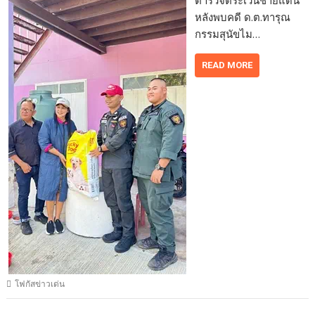
หลังพบคดี ด.ต.ทารุณ
กรรมสุนัขไม…
READ MORE
โฟกัสข่าวเด่น