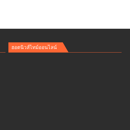
รางวัล
สมาคม
สื่อ
น์
สร้างสรรค์
เพื่อ
ศไทย
สังคม
โล่
ม
ฮอตนิวส์ไทม์ออนไลน์
ประกาศ
ัมภ์
กิตติคุณ
คน
ดี
ร์ต
ของ
แผ่น
ดิน
ร์ต
ประวัติ