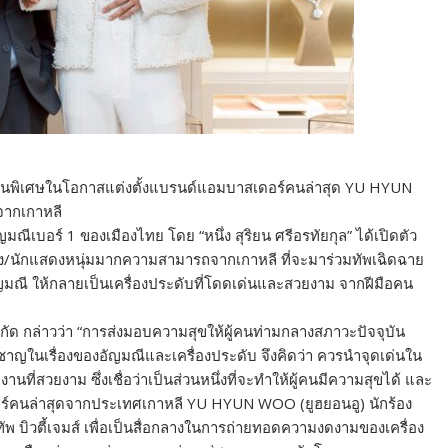
เลคชั่นพิเศษในโอกาสแต่งตั้งแบรนด์แอมบาสเดอร์คนล่าสุด YU HYUN
จากเกาหลี
ณีเบอร์ 1 ของเมืองไทย โดย “หนึ่ง สุริยน ศรีอรทัยกุล” ได้เปิดตัว
/นักแสดงหนุ่มมากความสามารถจากเกาหลี ที่จะมาร่วมทัพเฉิดฉาย
ญมณี ให้กลายเป็นเครื่องประดับที่โดดเด่นและสวยงาม จากฝีมือคน
 จำกัด กล่าวว่า “การส่งมอบความสุขให้ผู้คนท่ามกลางสภาวะปัจจุบัน
าญในเรื่องของอัญมณีและเครื่องประดับ จึงคิดว่า ควรนำจุดเด่นใน
ที่สวยงาม ซึ่งเชื่อว่าเป็นส่วนหนึ่งที่จะทำให้ผู้คนมีความสุขได้ และ
อร์คนล่าสุดจากประเทศเกาหลี YU HYUN WOO (ยูฮยอนอู) นักร้อง
บิวตี้เจมส์ เพื่อเป็นสื่อกลางในการถ่ายทอดความงดงามของเครื่อง