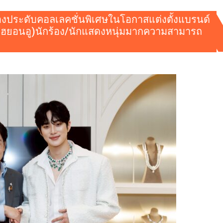
ื่องประดับคอลเลคชั่นพิเศษในโอกาสแต่งตั้งแบรนด์
ูฮยอนอู)นักร้อง/นักแสดงหนุ่มมากความสามารถ