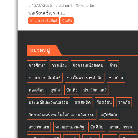
ผู้
13/07/2026
admin1
บน
ปิดความเห็น
สื่อ
ขอเรียนเชิญร่วมเ...
ขอ
ข่าว
เรียน
ข่าวประชาสัมพันธ์
บันเทิง
โทรทัศ
เชิญ
แห่ง
ร่วม
ประเท
เป็น
ใน
ส่วน
พระบร
หมวดหมู่
หนึ่ง
ราชูปถ
ของ
แถลง
การศึกษา
การเมือง
กิจกรรมเพื่อสังคม
กีฬา
ค่ำคืน
ข่าว
แห่ง
คอนเสิ
ข่าวประชาสัมพันธ์
ข่าวในพระราชสำนัก
ชาวบ้าน
จักรวาลMISS
ไตร
UNIVERSE
กาล
ท่องเที่ยว
ธุรกิจ
บันเทิง
ประวัติศาสตร์
PHETCHABURI
คอนเสิ
x
ประเพณีและวัฒนธรรม
ยาเสพติด
ร้องเรียน
วาตภัย
การ
SAMUT
กุศล
SONGKHRAM
วิทยาศาสตร์ เทคโนโลยี และนวัตกรรม
สกู๊ปพิเศษ
เพื่อ
2026
เชิดชู
สาธารณสุข
หน่วยงานภาครัฐ
อัคคีภัย
อาชญากรรม
Final
เกียรติ
Competition
ครู