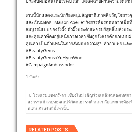
ประดับฝีมือคนไทยระดับโลก ให้เฉิดฉายผ่านความงดงาม
งานนี้นักแสดงและนักร้องหนุ่มสัญชาติเกาหลีขวัญใจสาวๆ เ
และเป็นมงคล “Maison Abeille” รังสรรค์มรกตหลากเม็ดท
สมบูรณ์แบบของรังผึ้ง ตัวผึ้งประดับเพชรบริสุทธิ์เปล่ง
และคุณค่าที่คงอยู่เหนือกาลเวลา ซึ่งถูกรังสรรค์ออกแบบ
คุณค่า เป็นตัวแทนในการส่งมอบความสุข คำอวยพร และความ
#BeautyGems
#BeautyGemsxYuHyunWoo
#CampaignAmbassodor
บันเทิง
แนะแนว
โรงแรมแชงกรี-ลา เชียงใหม่ เชิญร่วมเฉลิมฉลองเทศกา
เรื่อง
สงกรานต์ ถ่ายทอดเสน่ห์วัฒนธรรมล้านนา กับแพกเกจห้องพ
พิเศษ สำหรับปีนี้เท่านั้น
RELATED POSTS