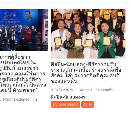
าพผู้สื่อข่าว
ห่งประเทศไทยใน
ศิลปิน-นักแสดง-พิธีกรร่วมรับ
ปถัมภ์ แถลงข่าว
รางวัลสมาคมสื่อสร้างสรรค์เพื่อ
ตรกาล คอนเสิร์ตการ
สังคม โล่ประกาศกิตติคุณ คนดี
ิดชูเกียรติประวัติครู
ของแผ่นดิน
 โทณวณิก ศิลปินแห่ง
าคมนี้ ห้ามพลาด”
07/03/2025
admin1
บน
ปิดความเห็น
ศิลปิน-นักแสดง-พ...
ศิลปิน-
@hotnewstimeonline
นัก
ข่าวประชาสัมพันธ์
บันเทิง
แสดง-
ม
พิธีกร
ร่วม
รับ