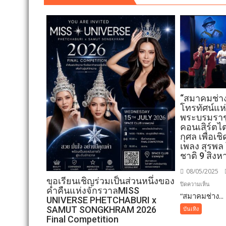
“สมาคมช่างภ
โทรทัศน์แ
พระบรมราชู
คอนเสิร์ตไ
กุศล เพื่อเช
เพลง สุรพล
ชาติ 9 สิงห
08/05/2025
ขอเรียนเชิญร่วมเป็นส่วนหนึ่งของ
บน
ปิดความเห็น
ค่ำคืนแห่งจักรวาลMISS
“สมาคมช่าง...
“สมาค
UNIVERSE PHETCHABURI x
ช่าง
SAMUT SONGKHRAM 2026
บันเทิง
ภาพ
Final Competition