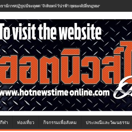
วามการปฏิรูปประเทศ ”7 สิงหา วันรพี“ อุดมคตินักกฎหมายภายใต้วิกฤติศรั
กีฬา
ท่องเที่ยว
กิจกรรมเพื่อสังคม
ประเพณีและวัฒนธรรม