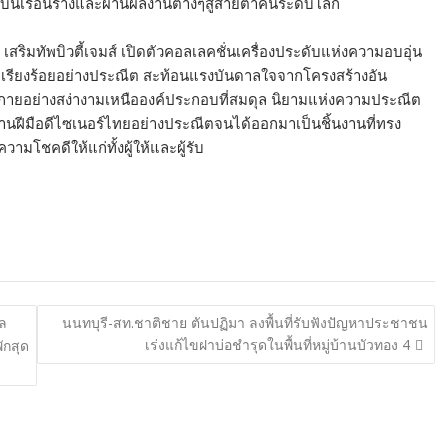
บนเรือนร่างและผ่านผลงานต่างๆสู่สายตาคนระดับโลก
สริมทัพบิวตี้เจมส์ เปิดตัวคอลเลคชั่นเครื่องประดับแห่งความอบอุ่น
ี่เรียงร้อยอย่างประณีต สะท้อนแรงบันดาลใจจากโครงสร้างอัน
ประกายอย่างสง่างามเหนือองค์ประกอบที่สมดุล นิยามแห่งความประณีต
ผ่านฝีมือดีไซเนอร์ไทยอย่างประณีตจนได้ออกมาเป็นชิ้นงานที่ทรง
โชคดีให้แก่ทั้งผู้ให้และผู้รับ
ล
นนทบุรี-สท.ชาติชาย ตันปฏิมา ลงพื้นที่รับฟังปัญหาประชาชน
เร่งแก้ไขฝาบ่อชำรุดในพื้นที่หมู่บ้านบัวทอง 4
ักสุด