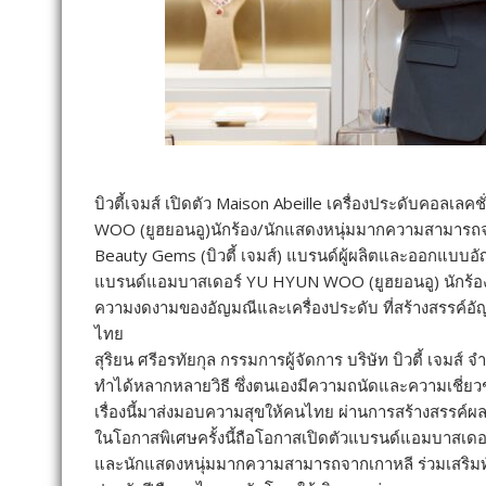
บิวตี้เจมส์ เปิดตัว Maison Abeille เครื่องประดับคอล
WOO (ยูฮยอนอู)นักร้อง/นักแสดงหนุ่มมากความสามารถ
Beauty Gems (บิวตี้ เจมส์) แบรนด์ผู้ผลิตและออกแบบอัญม
แบรนด์แอมบาสเดอร์ YU HYUN WOO (ยูฮยอนอู) นักร้อง
ความงดงามของอัญมณีและเครื่องประดับ ที่สร้างสรรค์อั
ไทย
สุริยน ศรีอรทัยกุล กรรมการผู้จัดการ บริษัท บิวตี้ เจมส์
ทำได้หลากหลายวิธี ซึ่งตนเองมีความถนัดและความเชี่ยวช
เรื่องนี้มาส่งมอบความสุขให้คนไทย ผ่านการสร้างสรรค์ผลงาน
ในโอกาสพิเศษครั้งนี้ถือโอกาสเปิดตัวแบรนด์แอมบาสเด
และนักแสดงหนุ่มมากความสามารถจากเกาหลี ร่วมเสริมทัพ 