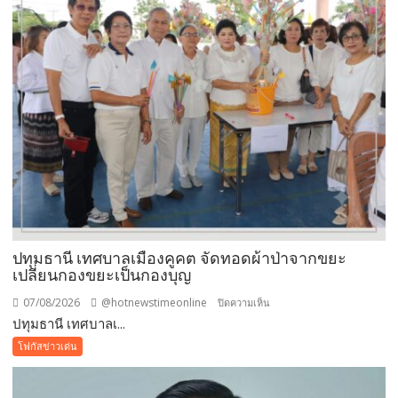
ปทุมธานี เทศบาลเมืองคูคต จัดทอดผ้าป่าจากขยะ
เปลี่ยนกองขยะเป็นกองบุญ
07/08/2026
@hotnewstimeonline
บน
ปิดความเห็น
ปทุมธานี เทศบาลเ...
ปทุมธานี
เทศบาล
โฟกัสข่าวเด่น
เมือง
คูคต