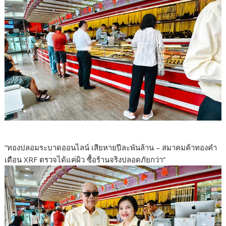
“ทองปลอมระบาดออนไลน์ เสียหายปีละพันล้าน – สมาคมค้าทองคำ
เตือน XRF ตรวจได้แค่ผิว ซื้อร้านจริงปลอดภัยกว่า”