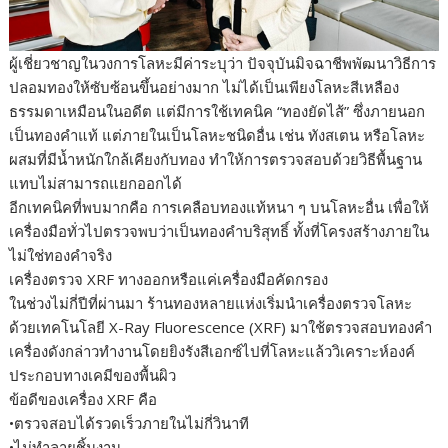
ผู้เชี่ยวชาญในวงการโลหะมีค่าระบุว่า ปัจจุบันมิจฉาชีพพัฒนาวิธีการ
ปลอมทองให้ซับซ้อนขึ้นอย่างมาก ไม่ได้เป็นเพียงโลหะสีเหลือง
ธรรมดาเหมือนในอดีต แต่มีการใช้เทคนิค “ทองยัดไส้” ซึ่งภายนอก
เป็นทองคำแท้ แต่ภายในเป็นโลหะชนิดอื่น เช่น ทังสเตน หรือโลหะ
ผสมที่มีน้ำหนักใกล้เคียงกับทอง ทำให้การตรวจสอบด้วยวิธีพื้นฐาน
แทบไม่สามารถแยกออกได้
อีกเทคนิคที่พบมากคือ การเคลือบทองแท้หนา ๆ บนโลหะอื่น เพื่อให้
เครื่องมือทั่วไปตรวจพบว่าเป็นทองคำบริสุทธิ์ ทั้งที่โครงสร้างภายใน
ไม่ใช่ทองคำจริง
เครื่องตรวจ XRF ทางออกหรือแค่เครื่องมือคัดกรอง
ในช่วงไม่กี่ปีที่ผ่านมา ร้านทองหลายแห่งเริ่มนำเครื่องตรวจโลหะ
ด้วยเทคโนโลยี X-Ray Fluorescence (XRF) มาใช้ตรวจสอบทองคำ
เครื่องดังกล่าวทำงานโดยยิงรังสีเอกซ์ไปที่โลหะแล้ววิเคราะห์องค์
ประกอบทางเคมีของพื้นผิว
ข้อดีของเครื่อง XRF คือ
•ตรวจสอบได้รวดเร็วภายในไม่กี่วินาที
•ไม่ทำลายชิ้นงาน