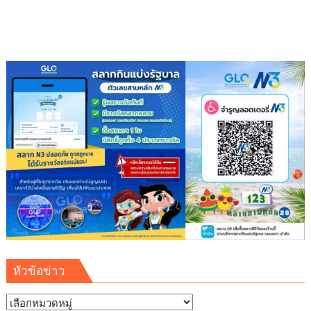
ด้วย
จุลินทรีย์”
(
Healthy
school)
เสริม
ความ
รู้
เยาวชน
จัดการ
สิ่ง
แวดล้อม
ปลอดภัย
ยั่งยืน
หัวข้อข่าว
หัวข้อ