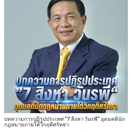
จัด
ทอด
ผ้าป่า
จาก
ขยะ
เปลี่ยน
กอง
ขยะ
เป็นก
อง
บุญ
บทความการปฏิรูปประเทศ ”7 สิงหา วันรพี“ อุดมคตินัก
กฎหมายภายใต้วิกฤติศรัทธา