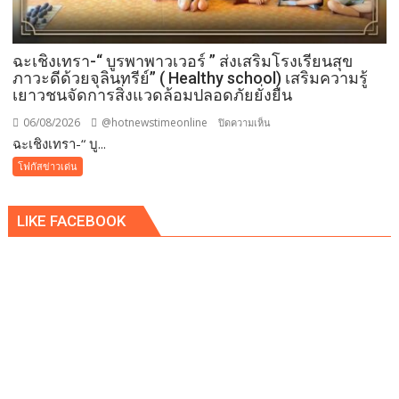
ฉะเชิงเทรา-​“ บูรพาพาวเวอร์ ” ส่งเสริมโรงเรียนสุข
ภาวะดีด้วยจุลินทรีย์” ( Healthy school) เสริมความรู้
เยาวชนจัดการสิ่งแวดล้อมปลอดภัยยั่งยืน
06/08/2026
@hotnewstimeonline
บน
ปิดความเห็น
ฉะเชิงเทรา-​“ บู...
ฉะเชิงเทรา-​
“
โฟกัสข่าวเด่น
บูร
พา
LIKE FACEBOOK
พา
ว
เวอร์
”
ส่ง
เสริม
โรงเรียน
สุข
ภาวะ
ดี