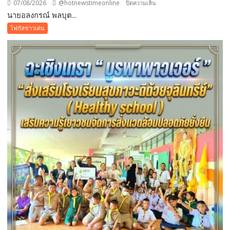
07/08/2026
@hotnewstimeonline
บน
ปิดความเห็น
นายอลงกรณ์ พลบุต...
บทความ
การ
โฟกัสข่าวเด่น
ปฏิรูป
ประเทศ
”7
สิง
หา
วัน
รพี“
อุดมคติ
นัก
กฎหมาย
ภาย
ใต้
วิกฤติ
ศรัทธา