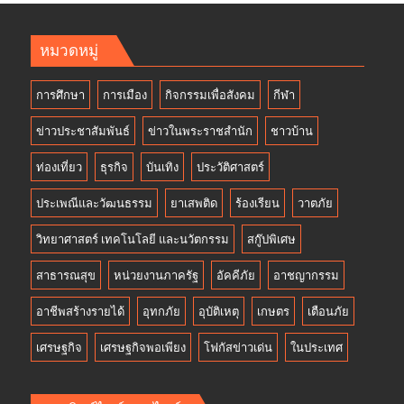
หมวดหมู่
การศึกษา
การเมือง
กิจกรรมเพื่อสังคม
กีฬา
ข่าวประชาสัมพันธ์
ข่าวในพระราชสำนัก
ชาวบ้าน
ท่องเที่ยว
ธุรกิจ
บันเทิง
ประวัติศาสตร์
ประเพณีและวัฒนธรรม
ยาเสพติด
ร้องเรียน
วาตภัย
วิทยาศาสตร์ เทคโนโลยี และนวัตกรรม
สกู๊ปพิเศษ
สาธารณสุข
หน่วยงานภาครัฐ
อัคคีภัย
อาชญากรรม
อาชีพสร้างรายได้
อุทกภัย
อุบัติเหตุ
เกษตร
เตือนภัย
เศรษฐกิจ
เศรษฐกิจพอเพียง
โฟกัสข่าวเด่น
ในประเทศ