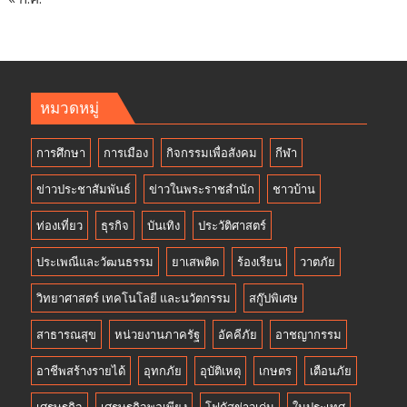
หมวดหมู่
การศึกษา
การเมือง
กิจกรรมเพื่อสังคม
กีฬา
ข่าวประชาสัมพันธ์
ข่าวในพระราชสำนัก
ชาวบ้าน
ท่องเที่ยว
ธุรกิจ
บันเทิง
ประวัติศาสตร์
ประเพณีและวัฒนธรรม
ยาเสพติด
ร้องเรียน
วาตภัย
วิทยาศาสตร์ เทคโนโลยี และนวัตกรรม
สกู๊ปพิเศษ
สาธารณสุข
หน่วยงานภาครัฐ
อัคคีภัย
อาชญากรรม
อาชีพสร้างรายได้
อุทกภัย
อุบัติเหตุ
เกษตร
เตือนภัย
เศรษฐกิจ
เศรษฐกิจพอเพียง
โฟกัสข่าวเด่น
ในประเทศ