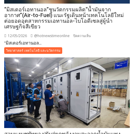
“มิสเตอร์เอทานอล”ชูนวัตกรรมผลิต“น้ำมันจาก
อากาศ”(Air-to-Fuel) แนะรัฐเดินหน้าเทคโนโลยีใหม่
ต่อยอดอุตสาหกรรมเอทานอล-ไบโอดีเซลสู่ผู้นำ
เศรษฐกิจสีเขียว
12/05/2026
@hotnewstimeonline
บน
ปิดความเห็น
“มิสเตอร์เอทานอล...
“มิสเตอร์
เอ
วิทยาศาสตร์ เทคโนโลยี และนวัตกรรม
ทา
นอล”ชู
นวัตกรรม
ผลิต“น้ำมัน
จาก
อากาศ”(Air-
to-
Fuel)
แนะ
รัฐ
เดิน
หน้า
สวนนงนุชพัทยา ปรับสู่ยุคพลังงานสะอาดน้ำมันแพง