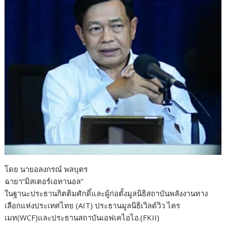
โดย นายอลงกรณ์ พลบุตร
ฉายา“มิสเตอร์เอทานอล”
ในฐานะประธานกิตติมศักดิ์และผู้ก่อตั้งมูลนิธิสถาบันพลังงานทาง
เลือกแห่งประเทศไทย (AIT) ประธานมูลนิธิเวิลด์วิว ไคร
เมท(WCF)และประธานสถาบันเอฟเคไอไอ.(FKII)