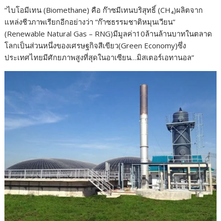
“ไบโอมีเทน (Biomethane) คือ ก๊าซมีเทนบริสุทธิ์ (CH₄)ผลิตจาก
แหล่งชีวภาพเรียกอีกอย่างว่า “ก๊าซธรรมชาติหมุนเวียน”
(Renewable Natural Gas – RNG)มีมูลค่า10ล้านล้านบาทในตลาด
โลกเป็นส่วนหนึ่งของเศรษฐกิจสีเขียว(Green Economy)ซึ่ง
ประเทศไทยมีศักยภาพสูงที่สุดในอาเซียน…มิสเตอร์เอทานอล“