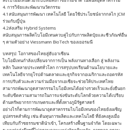
ส่งไบโอมีเทนด้วยระบบท่อส่งก๊าซธรรมชาติ ในพื้นที่อุตสาหกรรม
4. การวิจัยและพัฒนานวัตกรรม
4.1สนับสนุนการพัฒนา เทคโนโลยี โดยใช้ประโยชน์จากกลไก JCM
ร่วมกับญี่ปุ่น
4.2ส่งเสริม Hybrid Systems
สนับสนุนการผลิตไบโอมีเทนควบคู่ไปกับการผลิตปุ๋ยและชีวภัณฑ์อื่น
ๆ ตามตัวอย่าง Viessmann BioTech ของเยอรมนี
บทสรุป: โอกาสของไทยสู่ฮับอาเซียน
ไบโอมีเทนกำลังเปลี่ยนจากการเป็น พลังงานทางเลือก สู่ พลังงาน
หลัก ในหลายประเทศทั่วโลก การสรุปบทเรียนด้านนโยบายและ
เทคโนโลยีจากยุโรปด้านตลาดและธุรกิจจากอเมริกาและถอดรหัส
การปรับตัวและความร่วมมือจากเอเซียจะช่วยให้ประเทศไทย
สามารถพัฒนาอุตสาหกรรมไบโอมีเทนได้อย่างรวดเร็วและยั่งยืนยก
ระดับขีดความสามารถในการแข่งขันระดับโลกด้วยความได้เปรียบ
ด้านทรัพยากรการเกษตรและที่ตั้งทางภูมิรัฐศาสตร์
อย่างไรก็ตามการพัฒนาอุตสาหกรรมไบโอมีเทนของไทยยังเผชิญ
อุปสรรคสำคัญ เช่น ต้นทุนการผลิตและเทคโนโลยี ที่ยังคงสูงเมื่อ
เทียบกับก๊าซธรรมชาตินำเข้า, โครงสร้างพื้นฐานจำกัด โดยเฉพาะ