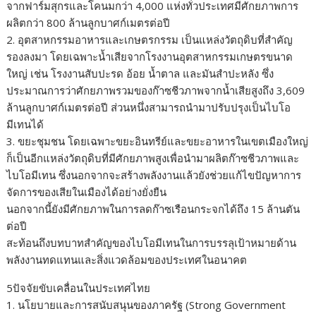
จากฟาร์มสุกรและโคนมกว่า 4,000 แห่งทั่วประเทศมีศักยภาพการ
ผลิตกว่า 800 ล้านลูกบาศก์เมตรต่อปี
2. อุตสาหกรรมอาหารและเกษตรกรรม เป็นแหล่งวัตถุดิบที่สำคัญ
รองลงมา โดยเฉพาะน้ำเสียจากโรงงานอุตสาหกรรมเกษตรขนาด
ใหญ่ เช่น โรงงานสับปะรด อ้อย น้ำตาล และมันสำปะหลัง ซึ่ง
ประมาณการว่าศักยภาพรวมของก๊าซชีวภาพจากน้ำเสียสูงถึง 3,609
ล้านลูกบาศก์เมตรต่อปี ส่วนหนึ่งสามารถนำมาปรับปรุงเป็นไบโอ
มีเทนได้
3. ขยะชุมชน โดยเฉพาะขยะอินทรีย์และขยะอาหารในเขตเมืองใหญ่
ก็เป็นอีกแหล่งวัตถุดิบที่มีศักยภาพสูงเพื่อนำมาผลิตก๊าซชีวภาพและ
ไบโอมีเทน ซึ่งนอกจากจะสร้างพลังงานแล้วยังช่วยแก้ไขปัญหาการ
จัดการของเสียในเมืองได้อย่างยั่งยืน
นอกจากนี้ยังมีศักยภาพในการลดก๊าซเรือนกระจกได้ถึง 15 ล้านตัน
ต่อปี
สะท้อนถึงบทบาทสำคัญของไบโอมีเทนในการบรรลุเป้าหมายด้าน
พลังงานทดแทนและสิ่งแวดล้อมของประเทศในอนาคต
5ปัจจัยขับเคลื่อนในประเทศไทย
1. นโยบายและการสนับสนุนของภาครัฐ (Strong Government