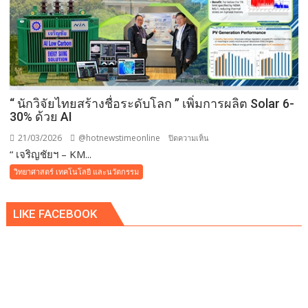
โซ
ลาร์
เซลล์
รองรับ
ลาน
จอด
รถ
“ นักวิจัยไทยสร้างชื่อระดับโลก ” เพิ่มการผลิต Solar 6-
ขนาด
30% ด้วย AI
ใหญ่
21/03/2026
@hotnewstimeonline
บน
ปิดความเห็น
กว่า
“ เจริญชัยฯ – KM...
“
20ไร่
นัก
วิทยาศาสตร์ เทคโนโลยี และนวัตกรรม
ต้อนรับ
วิจัย
นัก
ไทย
ท่อง
LIKE FACEBOOK
สร้าง
เที่ยว
ชื่อ
ทั่ว
ระดับ
โลก
โลก
”
เพิ่ม
การ