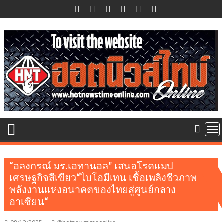
Skip
to
content
“อลงกรณ์ มร.เอทานอล” เสนอโรดแมป
เศรษฐกิจสีเขียว“ไบโอมีเทน เชื้อเพลิงชีวภาพ
พลังงานแห่งอนาคตของไทยสู่ศูนย์กลาง
อาเซียน“