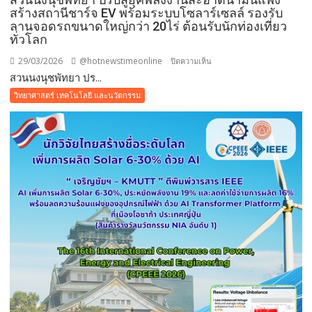
เทคโนโลยี
สร้างสถานีชาร์จ EV พร้อมระบบโซลาร์เซลล์ รองรับ
ใหม่
ลานจอดรถขนาดใหญ่กว่า 20ไร่ ต้อนรับนักท่องเที่ยว
ต่อย
ทั่วโลก
อด
29/03/2026
@hotnewstimeonline
บน
ปิดความเห็น
อุตสาหกรรม
สวนนงนุชพัทยา ปร...
สวน
เอ
นงนุช
ทา
วิทยาศาสตร์ เทคโนโลยี และนวัตกรรม
พัทยา
นอล-
ปรับ
ไบ
สู่
โอ
ยุค
ดีเซล
พลังงาน
สู่
สะอาด
ผู้นำ
น้ำมัน
เศรษฐกิจ
แพง
สี
สร้าง
เขียว
สถานี
ชาร์จ
EV
พร้อม
ระบบ