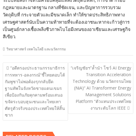
ระบบท่อส่งก๊าซที่ไม่ครอบคลุมแหล่งวัตถุดิบหลัก, การขาด กรอบ
กฎหมายและมาตรฐาน กลางที่ชัดเจน, และปัญหาการรวบรวม
วัตถุดิบที่ กระจายตัวและมีขนาดเล็ก ทำให้ขาดประสิทธิภาพทาง
เศรษฐศาสตร์นับเป็นความท้าทายที่จะต้องเอาชนะหากจะก้าวสู่การ
เป็นศูนย์กลางเชื้อเพลิงชีวภาพไบโอมีเทนของอาเซียนและเศรษฐกิจ
สีเขียว.
วิทยาศาสตร์ เทคโนโลยี และนวัตกรรม
แนะแนว
“อดีตรองประธานกรรมาธิการ
“เจริญชัยฯ”ล้ำนำ โชว์ AI Energy
เรื่อง
Transition Acceleration
การทหาร-อลงกรณ์“ชี้ไทยตอบโต้
Technology ด้วย นวัตกรรมไทย
กัมพูชาไม่พอต้องรุกกลับยึด
(NiA)“ AI Transformer Energy
ฐานทัพในจังหวัดชายแดนเขมร
Management Solutions
เพื่อป้องกันภัยคุกคามพร้อมเสนอ
Platform “ตัวแทนประเทศไทย
ขจัดระบอบฮุนเซนและไทยเทา
งานระดับโลก IEEE
ศัตรูตัวจริงของประเทศไทยให้สิ้น
ซาก