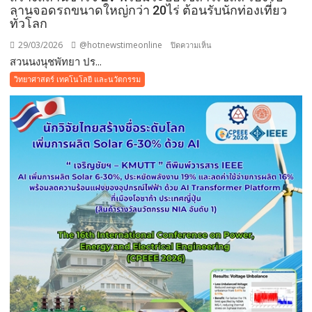
ลานจอดรถขนาดใหญ่กว่า 20ไร่ ต้อนรับนักท่องเที่ยว
ต่อย
ทั่วโลก
อด
29/03/2026
@hotnewstimeonline
บน
ปิดความเห็น
อุตสาหกรรม
สวนนงนุชพัทยา ปร...
สวน
เอ
นงนุช
ทา
วิทยาศาสตร์ เทคโนโลยี และนวัตกรรม
พัทยา
นอล-
ปรับ
ไบ
สู่
โอ
ยุค
ดีเซล
พลังงาน
สู่
สะอาด
ผู้นำ
น้ำมัน
เศรษฐกิจ
แพง
สี
สร้าง
เขียว
สถานี
ชาร์จ
EV
พร้อม
ระบบ
โซ