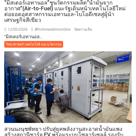
“มิสเตอร์เอทานอล”ชูนวัตกรรมผลิต“น้ำมันจาก
อากาศ”(Air-to-Fuel) แนะรัฐเดินหน้าเทคโนโลยีใหม่
ต่อยอดอุตสาหกรรมเอทานอล-ไบโอดีเซลสู่ผู้นำ
เศรษฐกิจสีเขียว
12/05/2026
@hotnewstimeonline
บน
ปิดความเห็น
“มิสเตอร์เอทานอล...
“มิสเตอร์
เอ
วิทยาศาสตร์ เทคโนโลยี และนวัตกรรม
ทา
นอล”ชู
นวัตกรรม
ผลิต“น้ำมัน
จาก
อากาศ”(Air-
to-
Fuel)
แนะ
รัฐ
เดิน
หน้า
สวนนงนุชพัทยา ปรับสู่ยุคพลังงานสะอาดน้ำมันแพง
เทคโนโลยี
สร้างสถานีชาร์จ EV พร้อมระบบโซลาร์เซลล์ รองรับ
ใหม่