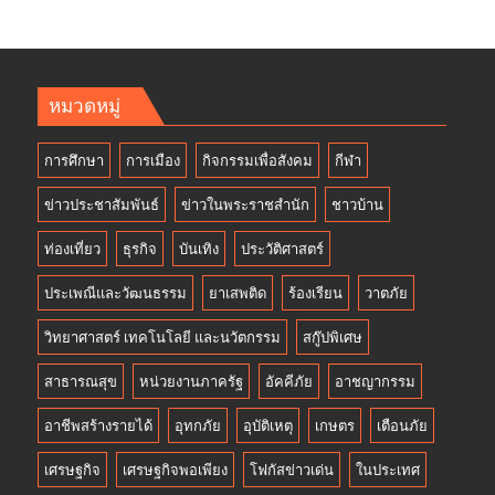
หมวดหมู่
การศึกษา
การเมือง
กิจกรรมเพื่อสังคม
กีฬา
ข่าวประชาสัมพันธ์
ข่าวในพระราชสำนัก
ชาวบ้าน
ท่องเที่ยว
ธุรกิจ
บันเทิง
ประวัติศาสตร์
ประเพณีและวัฒนธรรม
ยาเสพติด
ร้องเรียน
วาตภัย
วิทยาศาสตร์ เทคโนโลยี และนวัตกรรม
สกู๊ปพิเศษ
สาธารณสุข
หน่วยงานภาครัฐ
อัคคีภัย
อาชญากรรม
อาชีพสร้างรายได้
อุทกภัย
อุบัติเหตุ
เกษตร
เตือนภัย
เศรษฐกิจ
เศรษฐกิจพอเพียง
โฟกัสข่าวเด่น
ในประเทศ