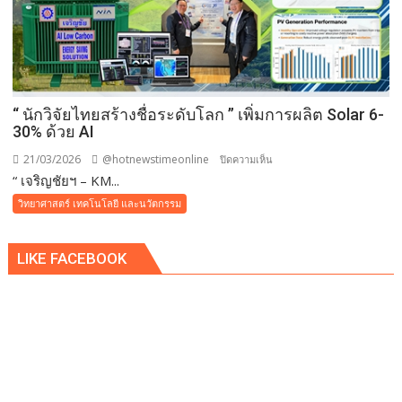
ลาร์
เซลล์
รองรับ
ลาน
จอด
รถ
“ นักวิจัยไทยสร้างชื่อระดับโลก ” เพิ่มการผลิต Solar 6-
ขนาด
30% ด้วย AI
ใหญ่
21/03/2026
@hotnewstimeonline
บน
ปิดความเห็น
กว่า
“ เจริญชัยฯ – KM...
“
20ไร่
นัก
วิทยาศาสตร์ เทคโนโลยี และนวัตกรรม
ต้อนรับ
วิจัย
นัก
ไทย
ท่อง
LIKE FACEBOOK
สร้าง
เที่ยว
ชื่อ
ทั่ว
ระดับ
โลก
โลก
”
เพิ่ม
การ
ผลิต