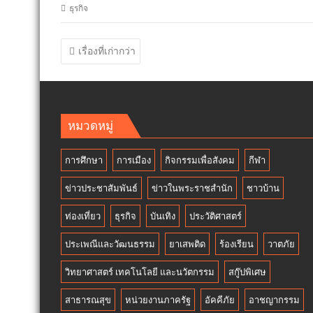
ธุรกิจ
แนะแนว
เรื่องที่เก่ากว่า
เรื่อง
หมวดหมู่
การศึกษา
การเมือง
กิจกรรมเพื่อสังคม
กีฬา
ข่าวประชาสัมพันธ์
ข่าวในพระราชสำนัก
ชาวบ้าน
ท่องเที่ยว
ธุรกิจ
บันเทิง
ประวัติศาสตร์
ประเพณีและวัฒนธรรม
ยาเสพติด
ร้องเรียน
วาตภัย
วิทยาศาสตร์ เทคโนโลยี และนวัตกรรม
สกู๊ปพิเศษ
สาธารณสุข
หน่วยงานภาครัฐ
อัคคีภัย
อาชญากรรม