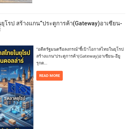
นยุโรป สร้างแกน“ประตูการค้า(Gateway)อาเซียน-
์
“อดีตรัฐมนตรีอลงกรณ์”ชี้เป้าโอกาสไทยในยุโรป
สร้างแกน“ประตูการค้า(Gateway)อาเซียน-อียู
รุกต…
READ MORE