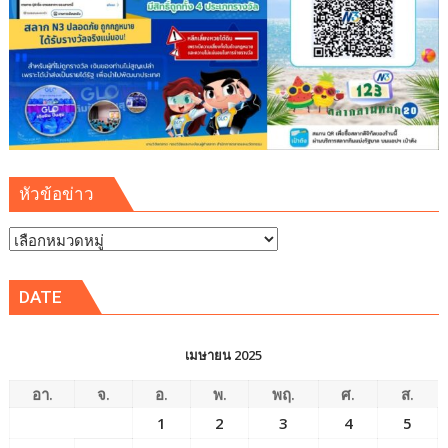
หัวข้อข่าว
หัวข้อ
ข่าว
DATE
เมษายน 2025
อา.
จ.
อ.
พ.
พฤ.
ศ.
ส.
1
2
3
4
5