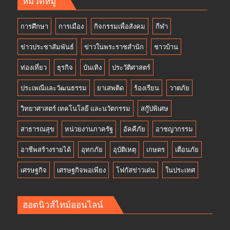
หมวดหมู่
การศึกษา
การเมือง
กิจกรรมเพื่อสังคม
กีฬา
ข่าวประชาสัมพันธ์
ข่าวในพระราชสำนัก
ชาวบ้าน
ท่องเที่ยว
ธุรกิจ
บันเทิง
ประวัติศาสตร์
ประเพณีและวัฒนธรรม
ยาเสพติด
ร้องเรียน
วาตภัย
วิทยาศาสตร์ เทคโนโลยี และนวัตกรรม
สกู๊ปพิเศษ
สาธารณสุข
หน่วยงานภาครัฐ
อัคคีภัย
อาชญากรรม
อาชีพสร้างรายได้
อุทกภัย
อุบัติเหตุ
เกษตร
เตือนภัย
เศรษฐกิจ
เศรษฐกิจพอเพียง
โฟกัสข่าวเด่น
ในประเทศ
ฮอตนิวส์ไทม์ออนไลน์