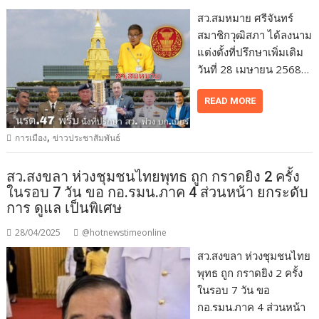
สว.สมหมาย ศรีจันทร์
สมาชิกวุฒิสภา ได้ลงนาม
แต่งตั้งที่ปรึกษาเพิ่มเติม
วันที่ 28 เมษายน 2568…
READ MORE
,
การเมือง
ข่าวประชาสัมพันธ์
สว.สงขลา ห่วงชุมชนไทยพุทธ ถูก กราดยิง 2 ครั้ง
ในรอบ 7 วัน ขอ กอ.รมน.ภาค 4 ส่วนหน้า ยกระดับ
การ ดูแล เป็นพิเศษ
28/04/2025
@hotnewstimeonline
สว.สงขลา ห่วงชุมชนไทย
พุทธ ถูก กราดยิง 2 ครั้ง
ในรอบ 7 วัน ขอ
กอ.รมน.ภาค 4 ส่วนหน้า