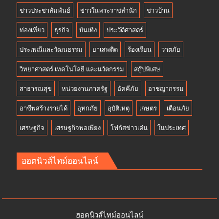
ข่าวประชาสัมพันธ์
ข่าวในพระราชสำนัก
ชาวบ้าน
ท่องเที่ยว
ธุรกิจ
บันเทิง
ประวัติศาสตร์
ประเพณีและวัฒนธรรม
ยาเสพติด
ร้องเรียน
วาตภัย
วิทยาศาสตร์ เทคโนโลยี และนวัตกรรม
สกู๊ปพิเศษ
สาธารณสุข
หน่วยงานภาครัฐ
อัคคีภัย
อาชญากรรม
อาชีพสร้างรายได้
อุทกภัย
อุบัติเหตุ
เกษตร
เตือนภัย
เศรษฐกิจ
เศรษฐกิจพอเพียง
โฟกัสข่าวเด่น
ในประเทศ
ฮอตนิวส์ไทม์ออนไลน์
ฮอตนิวส์ไทม์ออนไลน์