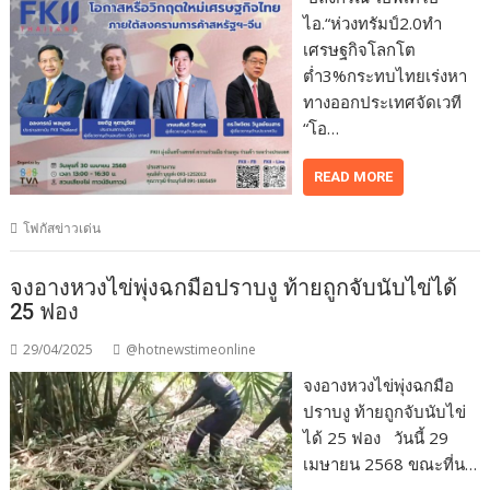
ไอ.“ห่วงทรัมป์2.0ทำ
เศรษฐกิจโลกโต
ต่ำ3%กระทบไทยเร่งหา
ทางออกประเทศจัดเวที
“โอ…
READ MORE
โฟกัสข่าวเด่น
จงอางหวงไข่พุ่งฉกมือปราบงู ท้ายถูกจับนับไข่ได้
25 ฟอง
29/04/2025
@hotnewstimeonline
จงอางหวงไข่พุ่งฉกมือ
ปราบงู ท้ายถูกจับนับไข่
ได้ 25 ฟอง วันนี้ 29
เมษายน 2568 ขณะที่น…