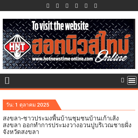
Skip
to
content
วัน:
1 ตุลาคม 2025
สงขลา-ชาวประมงพื้นบ้านชุมชนบ้านเก้าเส้ง
สงขลา ออกทำการประมงวางอวนปูบริเวณชายฝั่ง
จังหวัดสงขลา