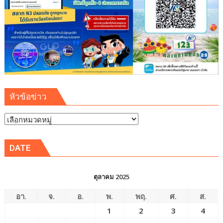
หัวข้อข่าว
หัวข้อ
ข่าว
DATE
ตุลาคม 2025
อา.
จ.
อ.
พ.
พฤ.
ศ.
ส.
1
2
3
4