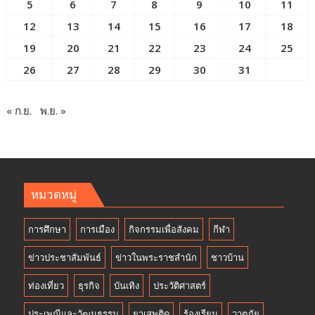
5
6
7
8
9
10
11
12
13
14
15
16
17
18
19
20
21
22
23
24
25
26
27
28
29
30
31
« ก.ย.
พ.ย. »
หมวดหมู่
การศึกษา
การเมือง
กิจกรรมเพื่อสังคม
กีฬา
ข่าวประชาสัมพันธ์
ข่าวในพระราชสำนัก
ชาวบ้าน
ท่องเที่ยว
ธุรกิจ
บันเทิง
ประวัติศาสตร์
ประเพณีและวัฒนธรรม
ยาเสพติด
ร้องเรียน
วาตภัย