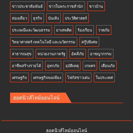
ข่าวประชาสัมพันธ์
ข่าวในพระราชสำนัก
ชาวบ้าน
ท่องเที่ยว
ธุรกิจ
บันเทิง
ประวัติศาสตร์
ประเพณีและวัฒนธรรม
ยาเสพติด
ร้องเรียน
วาตภัย
วิทยาศาสตร์ เทคโนโลยี และนวัตกรรม
สกู๊ปพิเศษ
สาธารณสุข
หน่วยงานภาครัฐ
อัคคีภัย
อาชญากรรม
อาชีพสร้างรายได้
อุทกภัย
อุบัติเหตุ
เกษตร
เตือนภัย
เศรษฐกิจ
เศรษฐกิจพอเพียง
โฟกัสข่าวเด่น
ในประเทศ
ฮอตนิวส์ไทม์ออนไลน์
ฮอตนิวส์ไทม์ออนไลน์