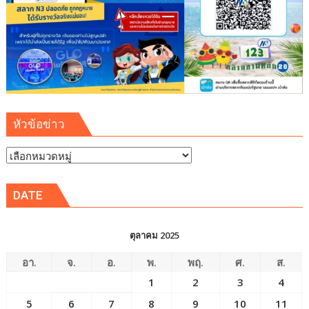
หัวข้อข่าว
หัวข้อ
ข่าว
DATE
ตุลาคม 2025
อา.
จ.
อ.
พ.
พฤ.
ศ.
ส.
1
2
3
4
5
6
7
8
9
10
11