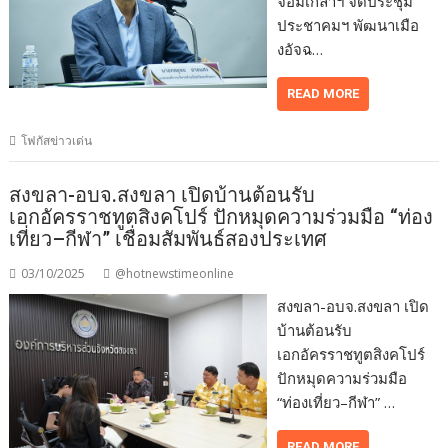
จอมเกล้าฯ จัดประชุม
ประชาคมฯ พัฒนาเมือ
งอัจฉ…
READ MORE
โฟกัสข่าวเด่น
สงขลา-อบจ.สงขลา เปิดบ้านต้อนรับ
เอกอัครราชทูตสิงคโปร์ ปักหมุดความร่วมมือ “ท่อง
เที่ยว–กีฬา” เชื่อมสัมพันธ์สองประเทศ
03/10/2025
@hotnewstimeonline
สงขลา-อบจ.สงขลา เปิด
บ้านต้อนรับ
เอกอัครราชทูตสิงคโปร์
ปักหมุดความร่วมมือ
“ท่องเที่ยว–กีฬา” …
READ MORE