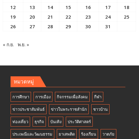
12
13
14
15
16
17
18
19
20
21
22
23
24
25
26
27
28
29
30
31
« ก.ย.
พ.ย. »
หมวดหมู่
การศึกษา
การเมือง
กิจกรรมเพื่อสังคม
กีฬา
ข่าวประชาสัมพันธ์
ข่าวในพระราชสำนัก
ชาวบ้าน
ท่องเที่ยว
ธุรกิจ
บันเทิง
ประวัติศาสตร์
ประเพณีและวัฒนธรรม
ยาเสพติด
ร้องเรียน
วาตภัย