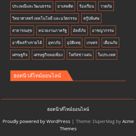
ประเพณีและวัฒนธรรม
ยาเสพติด
ร้องเรียน
วาตภัย
วิทยาศาสตร์ เทคโนโลยี และนวัตกรรม
สกู๊ปพิเศษ
สาธารณสุข
หน่วยงานภาครัฐ
อัคคีภัย
อาชญากรรม
อาชีพสร้างรายได้
อุทกภัย
อุบัติเหตุ
เกษตร
เตือนภัย
เศรษฐกิจ
เศรษฐกิจพอเพียง
โฟกัสข่าวเด่น
ในประเทศ
ฮอตนิวส์ไทม์ออนไลน์
ฮอตนิวส์ไทม์ออนไลน์
Proudly powered by WordPress
|
Theme: DuperMag by
Acme
Themes