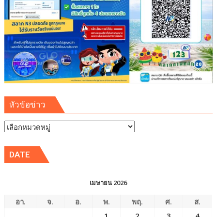
หัวข้อข่าว
หัวข้อ
ข่าว
DATE
เมษายน 2026
อา.
จ.
อ.
พ.
พฤ.
ศ.
ส.
1
2
3
4