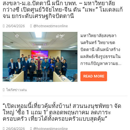
สงขลา-ม.อ.ปัตตานี ผนึก บพท. – มหาวิทยาลัย
กว่างซี เปิดศูนย์วิจัยไทย-จีน ดัน “แพะ” โมเดลแก้
จน ยกระดับเศรษฐกิจปัตตานี
26/04/2026
@hotnewstimeonline
มหาวิทยาลัยสงขลา
นครินทร์ วิทยาเขต
ปัตตานี เดินหน้าสร้าง
ผลลัพธ์เชิงรูปธรรมใน
การแก้ปัญหาความย…
READ MORE
โฟกัสข่าวเด่น
“เปิดเทอมนี้เที่ยวคุ้มทั้งบ้าน! สวนนงนุชพัทยา จัด
ใหญ่ ‘ซื้อ 1 แถม 1’ ตลอดพฤษภาคม ลดภาระ
ครอบครัว เที่ยวได้ทั้งครอบครัวแบบสุดคุ้ม”
26/04/2026
@hotnewstimeonline