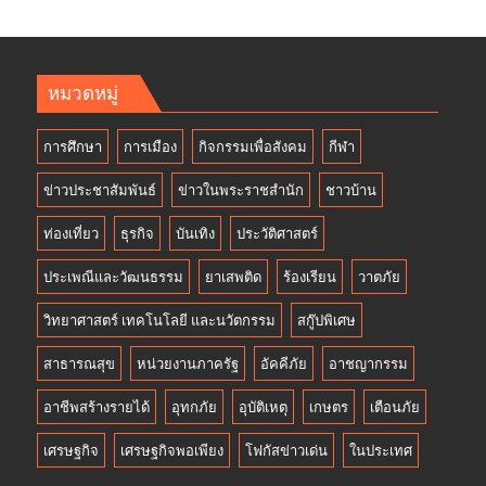
หมวดหมู่
การศึกษา
การเมือง
กิจกรรมเพื่อสังคม
กีฬา
ข่าวประชาสัมพันธ์
ข่าวในพระราชสำนัก
ชาวบ้าน
ท่องเที่ยว
ธุรกิจ
บันเทิง
ประวัติศาสตร์
ประเพณีและวัฒนธรรม
ยาเสพติด
ร้องเรียน
วาตภัย
วิทยาศาสตร์ เทคโนโลยี และนวัตกรรม
สกู๊ปพิเศษ
สาธารณสุข
หน่วยงานภาครัฐ
อัคคีภัย
อาชญากรรม
อาชีพสร้างรายได้
อุทกภัย
อุบัติเหตุ
เกษตร
เตือนภัย
เศรษฐกิจ
เศรษฐกิจพอเพียง
โฟกัสข่าวเด่น
ในประเทศ