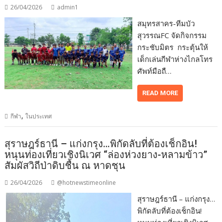
26/04/2026
admin1
สมุทรสาคร-ทีมบัว
สุวรรณFC จัดกิจกรรม
กระชับมิตร กระตุ้นให้
เด็กเล่นกีฬาห่างไกลโทร
ศัพท์มือถื…
READ MORE
,
กีฬา
ในประเทศ
สุราษฎร์ธานี – แก่งกรุง…พิกัดลับที่ต้องเช็กอิน!
หนุนท่องเที่ยวเชิงนิเวศ “ล่องห่วงยาง-หลามข้าว”
สัมผัสวิถีป่าดิบชื้น ณ หาดชุน
26/04/2026
@hotnewstimeonline
สุราษฎร์ธานี – แก่งกรุง…
พิกัดลับที่ต้องเช็กอิน!