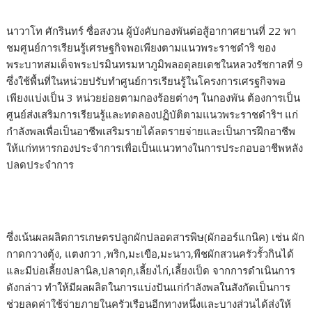
นาวาโท ศักรินทร์ ซื่อสงวน ผู้บังคับกองพันต่อสู้อากาศยานที่ 22 พา
ชมศูนย์การเรียนรู้เศรษฐกิจพอเพียงตามแนวพระราชดำริ ของ
พระบาทสมเด็จพระปรมินทรมหาภูมิพลอดุลยเดชในหลวงรัชกาลที่ 9
ซึ่งใช้พื้นที่ในหน่วยปรับทำศูนย์การเรียนรู้ในโครงการเศรฐกิจพอ
เพียงแบ่งเป็น 3 หน่วยย่อยตามกองร้อยต่างๆ ในกองพัน ต้องการเป็น
ศูนย์ส่งเสริมการเรียนรู้และทดลองปฏิบัติตามแนวพระราชดำริฯ แก่
กำลังพลเพื่อเป็นอาชีพเสริมรายได้ลดรายจ่ายและเป็นการฝึกอาชีพ
ให้แก่ทหารกองประจำการเพื่อเป็นแนวทางในการประกอบอาชีพหลัง
ปลดประจำการ
ซึ่งเน้นผลผลิตการเกษตรปลูกผักปลอดสารพิษ(ผักออร์แกนิค) เช่น ผัก
กาดกวางตุ้ง, แตงกวา ,พริก,มะเขือ,มะนาว,พืชผักสวนครัวรั้วกินได้
และมีบ่อเลี้ยงปลานิล,ปลาดุก,เลี้ยงไก่,เลี้ยงเป็ด จากการดำเนินการ
ดังกล่าว ทำให้มีผลผลิตในการแบ่งปันแก่กำลังพลในสังกัดเป็นการ
ช่วยลดค่าใช้จ่ายภายในครัวเรือนอีกทางหนึ่งและบางส่วนได้ส่งให้