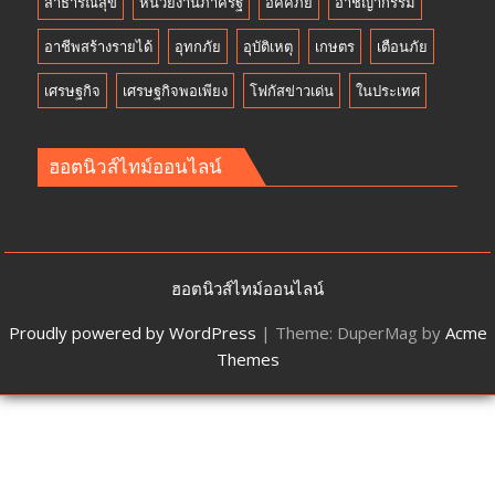
สาธารณสุข
หน่วยงานภาครัฐ
อัคคีภัย
อาชญากรรม
อาชีพสร้างรายได้
อุทกภัย
อุบัติเหตุ
เกษตร
เตือนภัย
เศรษฐกิจ
เศรษฐกิจพอเพียง
โฟกัสข่าวเด่น
ในประเทศ
ฮอตนิวส์ไทม์ออนไลน์
ฮอตนิวส์ไทม์ออนไลน์
Proudly powered by WordPress
|
Theme: DuperMag by
Acme
Themes