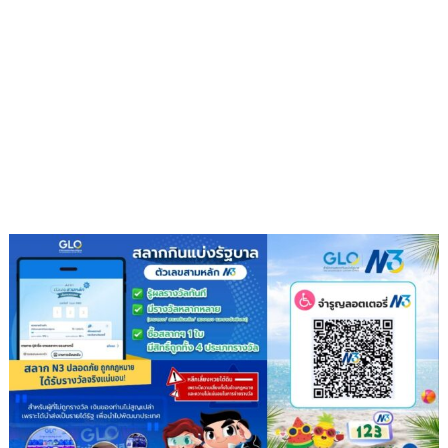
2
งาน
ปลูก
มะลิ
และ
พืช
แบบ
ผสม
ผสาน
ตาม
แนว
ทฤษฎี
ใหม่
แบบ
เศรษฐกิจ
พอ
เพียง
ของ
ในหลวง
รัชกาล