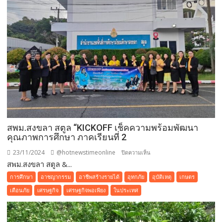
รุ่น
3
ของ
กลุ่ม
นิล
กาฬ
&
กลุ่ม
โอปอ
ใน
โครงการ
“พัฒนา
สพม.สงขลา สตูล “KICKOFF เช็คความพร้อมพัฒนา
ชาวนา
คุณภาพการศึกษา ภาคเรียนที่ 2
ไทย
23/11/2024
@hotnewstimeonline
บน
ปิดความเห็น
สู่…
สพม.สงขลา สตูล &...
สพม.สงขลา
ชาวนา
สตูล
มือ
การศึกษา
อาชญากรรม
อาชีพสร้างรายได้
อุทกภัย
อุบัติเหตุ
เกษตร
“KICKOFF
อาชีพ
เตือนภัย
เศรษฐกิจ
เศรษฐกิจพอเพียง
ในประเทศ
เช็ค
ความ
พร้อม