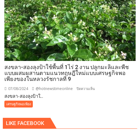
พัฒนา
คุณภาพ
การ
ศึกษา
ภาค
เรียน
ที่
2
สงขลา-สองลุงป้าใช้พื้นที่ 1ไร่ 2 งาน ปลูกมะลิและพืช
แบบผสมผสานตามแนวทฤษฎีใหม่แบบเศรษฐกิจพอ
เพียงของในหลวงรัชกาลที่ 9
07/08/2024
@hotnewstimeonline
บน
ปิดความเห็น
สงขลา-สองลุงป้าใ...
สงขลา-
สอง
เศรษฐกิจพอเพียง
ลุง
ป้า
LIKE FACEBOOK
ใช้
พื้นที่
1ไร่