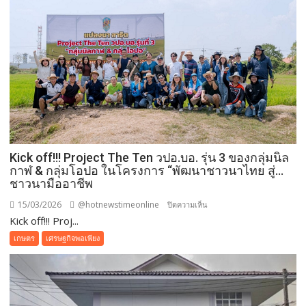
Kick off!!! Project The Ten วปอ.บอ. รุ่น 3 ของกลุ่มนิล
กาฬ & กลุ่มโอปอ ในโครงการ “พัฒนาชาวนาไทย สู่…
ชาวนามืออาชีพ
15/03/2026
@hotnewstimeonline
บน
ปิดความเห็น
Kick off!!! Proj...
Kick
off!!!
เกษตร
เศรษฐกิจพอเพียง
Project
The
Ten
วปอ.บอ.