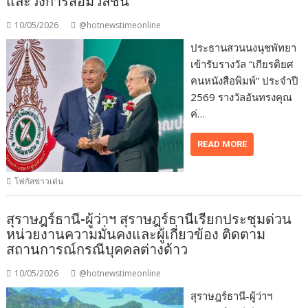
และวงการสื่อมวลชน
10/05/2026
@hotnewstimeonline
ประธานสวนนงนุชพัทยา
เข้ารับรางวัล “เกียรติยศ
คนหนังสือพิมพ์” ประจำปี
2569 รางวัลอันทรงคุณ
ค่…
READ MORE
โฟกัสข่าวเด่น
สุราษฎร์ธานี-ผู้ว่าฯ สุราษฎร์ธานีเรียกประชุมด่วน
หน่วยงานความมั่นคงและผู้เกี่ยวข้อง ติดตาม
สถานการณ์กรณีบุคคลต่างด้าว
10/05/2026
@hotnewstimeonline
สุราษฎร์ธานี-ผู้ว่าฯ