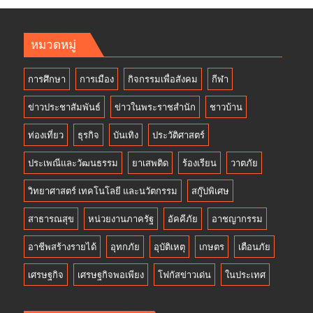
หมวดหมู่
การศึกษา
การเมือง
กิจกรรมเพื่อสังคม
กีฬา
ข่าวประชาสัมพันธ์
ข่าวในพระราชสำนัก
ชาวบ้าน
ท่องเที่ยว
ธุรกิจ
บันเทิง
ประวัติศาสตร์
ประเพณีและวัฒนธรรม
ยาเสพติด
ร้องเรียน
วาตภัย
วิทยาศาสตร์ เทคโนโลยี และนวัตกรรม
สกู๊ปพิเศษ
สาธารณสุข
หน่วยงานภาครัฐ
อัคคีภัย
อาชญากรรม
อาชีพสร้างรายได้
อุทกภัย
อุบัติเหตุ
เกษตร
เตือนภัย
เศรษฐกิจ
เศรษฐกิจพอเพียง
โฟกัสข่าวเด่น
ในประเทศ