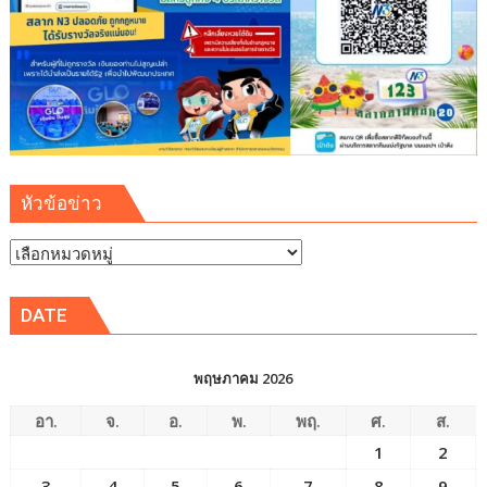
หัวข้อข่าว
หัวข้อ
ข่าว
DATE
พฤษภาคม 2026
อา.
จ.
อ.
พ.
พฤ.
ศ.
ส.
1
2
3
4
5
6
7
8
9