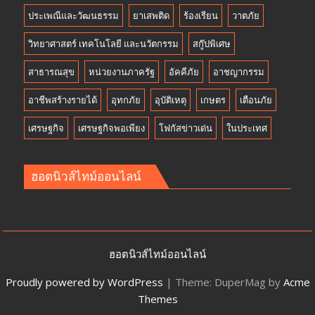
ประเพณีและวัฒนธรรม
ยาเสพติด
ร้องเรียน
วาตภัย
วิทยาศาสตร์ เทคโนโลยี และนวัตกรรม
สกู๊ปพิเศษ
สาธารณสุข
หน่วยงานภาครัฐ
อัคคีภัย
อาชญากรรม
อาชีพสร้างรายได้
อุทกภัย
อุบัติเหตุ
เกษตร
เตือนภัย
เศรษฐกิจ
เศรษฐกิจพอเพียง
โฟกัสข่าวเด่น
ในประเทศ
ฮอตนิวส์ไทม์ออนไลน์
ฮอตนิวส์ไทม์ออนไลน์
Proudly powered by WordPress
|
Theme: DuperMag by
Acme
Themes