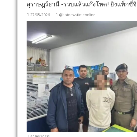
สุราษฎร์ธานี -รวบแล้วแก๊งโหด! ยิงแท็กซี
27/05/2026
@hotnewstimeonline
อาชญากรรม