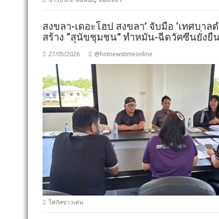
สงขลา-เดอะโฮป สงขลา’ จับมือ ‘เทศบาลตำบ
สร้าง “สุนัขชุมชน” ทำหมัน-ฉีดวัคซีนยั่งยื
27/05/2026
@hotnewstimeonline
โฟกัสข่าวเด่น