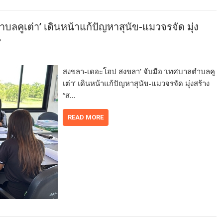
ลคูเต่า’ เดินหน้าแก้ปัญหาสุนัข-แมวจรจัด มุ่ง
น
สงขลา-เดอะโฮป สงขลา’ จับมือ ‘เทศบาลตำบลคู
เต่า’ เดินหน้าแก้ปัญหาสุนัข-แมวจรจัด มุ่งสร้าง
“ส…
READ MORE