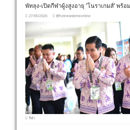
พัทลุง-เปิดกีฬาผู้งสูงอายุ ‘โนราเกมส์’ พร้อ
27/05/2026
@hotnewstimeonline
กีฬา