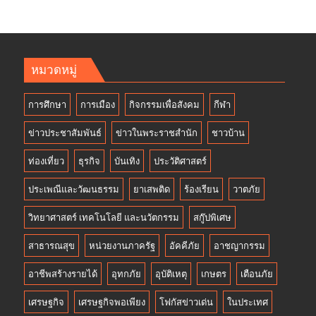
หมวดหมู่
การศึกษา
การเมือง
กิจกรรมเพื่อสังคม
กีฬา
ข่าวประชาสัมพันธ์
ข่าวในพระราชสำนัก
ชาวบ้าน
ท่องเที่ยว
ธุรกิจ
บันเทิง
ประวัติศาสตร์
ประเพณีและวัฒนธรรม
ยาเสพติด
ร้องเรียน
วาตภัย
วิทยาศาสตร์ เทคโนโลยี และนวัตกรรม
สกู๊ปพิเศษ
สาธารณสุข
หน่วยงานภาครัฐ
อัคคีภัย
อาชญากรรม
อาชีพสร้างรายได้
อุทกภัย
อุบัติเหตุ
เกษตร
เตือนภัย
เศรษฐกิจ
เศรษฐกิจพอเพียง
โฟกัสข่าวเด่น
ในประเทศ