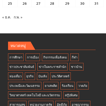
25
26
27
28
29
30
31
« ธ.ค.
ก.พ. »
หมวดหมู่
การศึกษา
การเมือง
กิจกรรมเพื่อสังคม
กีฬา
ข่าวประชาสัมพันธ์
ข่าวในพระราชสำนัก
ชาวบ้าน
ท่องเที่ยว
ธุรกิจ
บันเทิง
ประวัติศาสตร์
ประเพณีและวัฒนธรรม
ยาเสพติด
ร้องเรียน
วาตภัย
วิทยาศาสตร์ เทคโนโลยี และนวัตกรรม
สกู๊ปพิเศษ
สาธารณสุข
หน่วยงานภาครัฐ
อัคคีภัย
อาชญากรรม