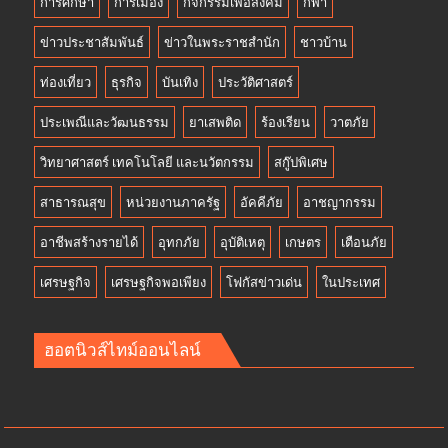
การศึกษา
การเมือง
กิจกรรมเพื่อสังคม
กีฬา
ข่าวประชาสัมพันธ์
ข่าวในพระราชสำนัก
ชาวบ้าน
ท่องเที่ยว
ธุรกิจ
บันเทิง
ประวัติศาสตร์
ประเพณีและวัฒนธรรม
ยาเสพติด
ร้องเรียน
วาตภัย
วิทยาศาสตร์ เทคโนโลยี และนวัตกรรม
สกู๊ปพิเศษ
สาธารณสุข
หน่วยงานภาครัฐ
อัคคีภัย
อาชญากรรม
อาชีพสร้างรายได้
อุทกภัย
อุบัติเหตุ
เกษตร
เตือนภัย
เศรษฐกิจ
เศรษฐกิจพอเพียง
โฟกัสข่าวเด่น
ในประเทศ
ฮอตนิวส์ไทม์ออนไลน์