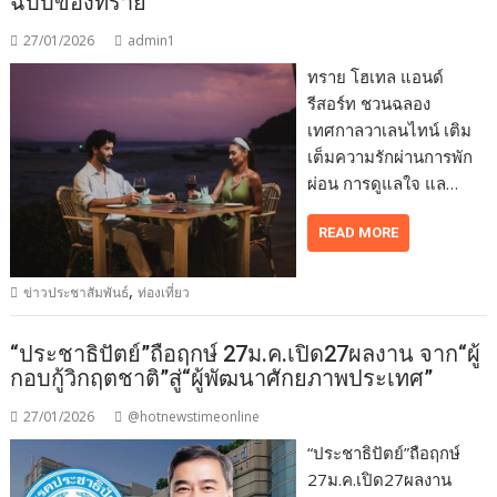
ฉบับของทราย
27/01/2026
admin1
ทราย โฮเทล แอนด์
รีสอร์ท ชวนฉลอง
เทศกาลวาเลนไทน์ เติม
เต็มความรักผ่านการพัก
ผ่อน การดูแลใจ แล…
READ MORE
,
ข่าวประชาสัมพันธ์
ท่องเที่ยว
“ประชาธิปัตย์”ถือฤกษ์ 27ม.ค.เปิด27ผลงาน จาก“ผู้
กอบกู้วิกฤตชาติ”สู่“ผู้พัฒนาศักยภาพประเทศ”
27/01/2026
@hotnewstimeonline
“ประชาธิปัตย์”ถือฤกษ์
27ม.ค.เปิด27ผลงาน