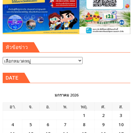
หัวข้อข่าว
หัวข้อ
ข่าว
DATE
มกราคม 2026
อา.
จ.
อ.
พ.
พฤ.
ศ.
ส.
1
2
3
4
5
6
7
8
9
10