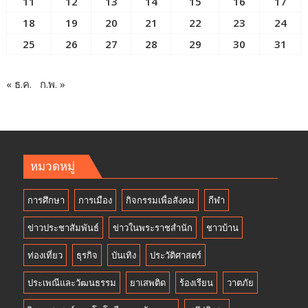
11
12
13
14
15
16
17
18
19
20
21
22
23
24
25
26
27
28
29
30
31
« ธ.ค.
ก.พ. »
หมวดหมู่
การศึกษา
การเมือง
กิจกรรมเพื่อสังคม
กีฬา
ข่าวประชาสัมพันธ์
ข่าวในพระราชสำนัก
ชาวบ้าน
ท่องเที่ยว
ธุรกิจ
บันเทิง
ประวัติศาสตร์
ประเพณีและวัฒนธรรม
ยาเสพติด
ร้องเรียน
วาตภัย