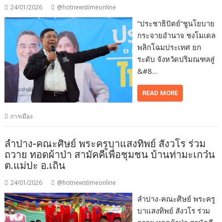
24/01/2026
@hotnewstimeonline
“ประชาธิปัตย์”ชูนโยบาย
กระจายอำนาจ ชงโมเดล
พลิกโฉมประเทศ ยก
ระดับ จังหวัดปริมณฑลสู่
&#8…
READ MORE
การเมือง
ลำปาง-คณะศิษย์ พระครูบาแสงทิพย์ สังวโร ร่วม
ถวาย ทอดผ้าป่า สามัคคีเพื่อชุมชน บ้านท่ามะเกว๋น
ต.แม่ปะ อ.เถิน
24/01/2026
@hotnewstimeonline
ลำปาง-คณะศิษย์ พระครู
บาแสงทิพย์ สังวโร ร่วม