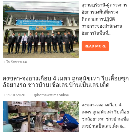
สุราษฎร์ธานี-ผู้ตรวจการ
อัยการลงพื้นที่ตรวจ
ติดตามการปฏิบัติ
ราชการของสำนักงาน
อัยการในพื้นที่…
READ MORE
โฟกัสข่าวเด่น
สงขลา-จงอางเกือบ 4 เมตร ถูกสุนัขเห่า รีบเลื้อยซุก
ล้อยางรถ ชาวบ้านเชื่อเลขบ้านเป็นเลขเด็ด
15/01/2026
@hotnewstimeonline
สงขลา-จงอางเกือบ 4
เมตร ถูกสุนัขเห่า รีบเลื้อย
ซุกล้อยางรถ ชาวบ้านเชื่อ
เลขบ้านเป็นเลขเด็ด &…