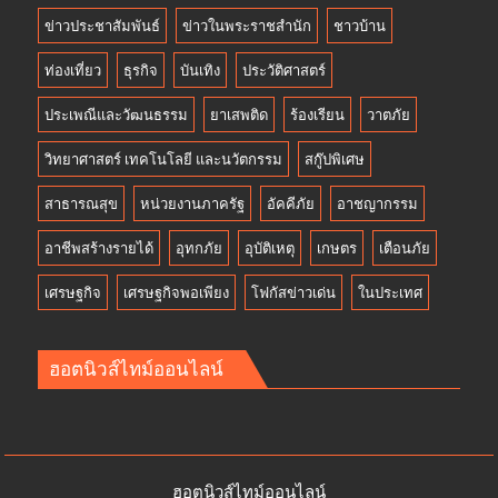
ข่าวประชาสัมพันธ์
ข่าวในพระราชสำนัก
ชาวบ้าน
ท่องเที่ยว
ธุรกิจ
บันเทิง
ประวัติศาสตร์
ประเพณีและวัฒนธรรม
ยาเสพติด
ร้องเรียน
วาตภัย
วิทยาศาสตร์ เทคโนโลยี และนวัตกรรม
สกู๊ปพิเศษ
สาธารณสุข
หน่วยงานภาครัฐ
อัคคีภัย
อาชญากรรม
อาชีพสร้างรายได้
อุทกภัย
อุบัติเหตุ
เกษตร
เตือนภัย
เศรษฐกิจ
เศรษฐกิจพอเพียง
โฟกัสข่าวเด่น
ในประเทศ
ฮอตนิวส์ไทม์ออนไลน์
ฮอตนิวส์ไทม์ออนไลน์