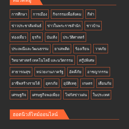
การศึกษา
การเมือง
กิจกรรมเพื่อสังคม
กีฬา
ข่าวประชาสัมพันธ์
ข่าวในพระราชสำนัก
ชาวบ้าน
ท่องเที่ยว
ธุรกิจ
บันเทิง
ประวัติศาสตร์
ประเพณีและวัฒนธรรม
ยาเสพติด
ร้องเรียน
วาตภัย
วิทยาศาสตร์ เทคโนโลยี และนวัตกรรม
สกู๊ปพิเศษ
สาธารณสุข
หน่วยงานภาครัฐ
อัคคีภัย
อาชญากรรม
อาชีพสร้างรายได้
อุทกภัย
อุบัติเหตุ
เกษตร
เตือนภัย
เศรษฐกิจ
เศรษฐกิจพอเพียง
โฟกัสข่าวเด่น
ในประเทศ
ฮอตนิวส์ไทม์ออนไลน์