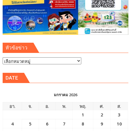
หัวข้อข่าว
หัวข้อ
ข่าว
DATE
มกราคม 2026
อา.
จ.
อ.
พ.
พฤ.
ศ.
ส.
1
2
3
4
5
6
7
8
9
10