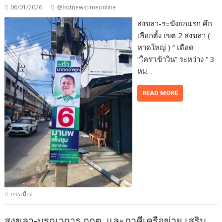
06/01/2026
@hotnewstimeonline
สงขลา-ระฆังยกแรก ศึก
เลือกตั้ง เขต 2 สงขลา (
หาดใหญ่ ) “ เดือด
“ใคร”เข้าวิน” ระหว่าง “ 3
หม…
READ MORE
การเมือง
สงขลา-บูรณาการ กกต. และภาคีเครือข่าย เสริม