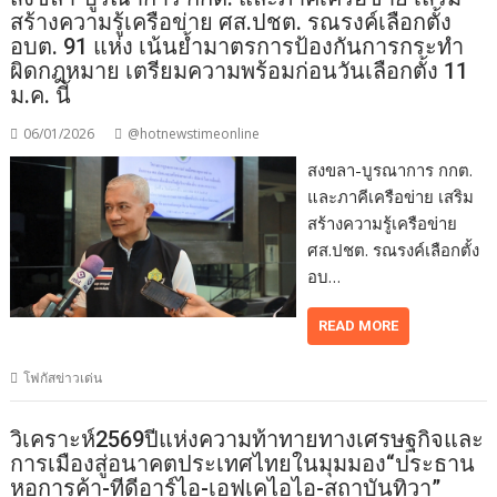
สร้างความรู้เครือข่าย ศส.ปชต. รณรงค์เลือกตั้ง
อบต. 91 แห่ง เน้นย้ำมาตรการป้องกันการกระทำ
ผิดกฎหมาย เตรียมความพร้อมก่อนวันเลือกตั้ง 11
ม.ค. นี้
06/01/2026
@hotnewstimeonline
สงขลา-บูรณาการ กกต.
และภาคีเครือข่าย เสริม
สร้างความรู้เครือข่าย
ศส.ปชต. รณรงค์เลือกตั้ง
อบ…
READ MORE
โฟกัสข่าวเด่น
วิเคราะห์2569ปีแห่งความท้าทายทางเศรษฐกิจและ
การเมืองสู่อนาคตประเทศไทยในมุมมอง“ประธาน
หอการค้า-ทีดีอาร์ไอ-เอฟเคไอไอ-สถาบันทิวา”