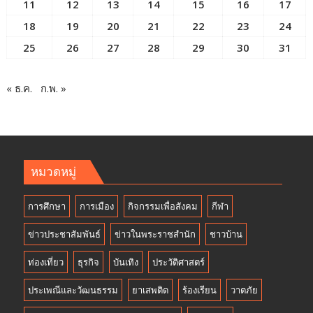
11
12
13
14
15
16
17
18
19
20
21
22
23
24
25
26
27
28
29
30
31
« ธ.ค.
ก.พ. »
หมวดหมู่
การศึกษา
การเมือง
กิจกรรมเพื่อสังคม
กีฬา
ข่าวประชาสัมพันธ์
ข่าวในพระราชสำนัก
ชาวบ้าน
ท่องเที่ยว
ธุรกิจ
บันเทิง
ประวัติศาสตร์
ประเพณีและวัฒนธรรม
ยาเสพติด
ร้องเรียน
วาตภัย